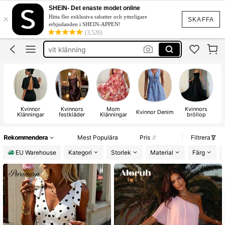
klänning
SHEIN- Det enaste modet online
×
Hitta fler exklusiva rabatter och ytterligare
fest klänning
SKAFFA
erbjudanden i SHEIN-APPEN!
(3,526)
klänningar dam
vit klänning
festklänning
klänning
Kvinnor
Kvinnors
Mom
Kvinnors
Kvinnor Denim
Klänningar
festkläder
Klänningar
bröllop
Rekommendera
Mest Populära
Pris
Filtrera
EU Warehouse
Kategori
Storlek
Material
Färg