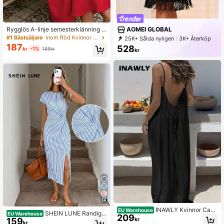
AOMEI GLOBAL
Rygglös A-linje semesterklänning f
ör kvinnor, sexig romantisk design,
#1 Bästsäljare
inom Röd Kvinnor Långa Klänningar
25K+ Sålda nyligen
3K+ Återköp
elegant röd sommarklänning för Alla
187
13K Prenumeration
528
kr
-1%
189kr
hjärtans dag och dejtkväll
kr
14
INAWLY Kvinnor Casu
EU Warehouse
SHEIN LUNE Randig n
EU Warehouse
209
al Enfärgad Klänning med lösa ban
kr
159
autisk klänning med vintagemönste
kr
d, sommar