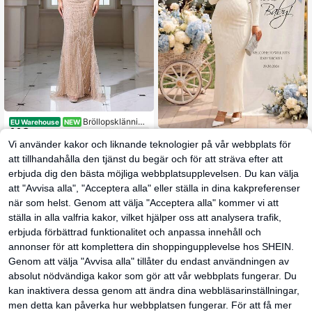
Bröllopsklänning
EU Warehouse
NEW
110
ar
kr
Loomaby
Vi använder kakor och liknande teknologier på vår webbplats för
Loomaby Maternityklänning i enfär
att tillhandahålla den tjänst du begär och för att sträva efter att
259
gad design med metalldekor, casual
kr
för fest och resor
erbjuda dig den bästa möjliga webbplatsupplevelsen. Du kan välja
att "Avvisa alla", "Acceptera alla" eller ställa in dina kakpreferenser
när som helst. Genom att välja "Acceptera alla" kommer vi att
ställa in alla valfria kakor, vilket hjälper oss att analysera trafik,
erbjuda förbättrad funktionalitet och anpassa innehåll och
annonser för att komplettera din shoppingupplevelse hos SHEIN.
Genom att välja "Avvisa alla" tillåter du endast användningen av
absolut nödvändiga kakor som gör att vår webbplats fungerar. Du
kan inaktivera dessa genom att ändra dina webbläsarinställningar,
men detta kan påverka hur webbplatsen fungerar. För att få mer