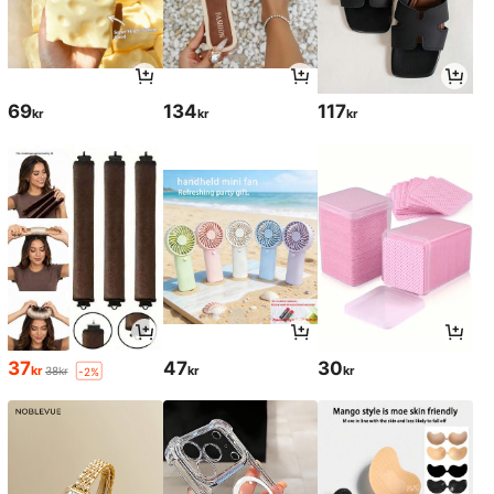
69
134
117
kr
kr
kr
37
47
30
kr
kr
kr
38kr
-2%