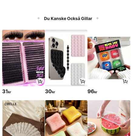
Du Kanske Också Gillar
31
30
96
kr
kr
kr