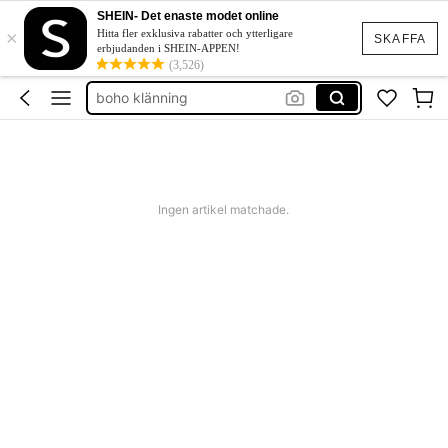
squishies
SHEIN- Det enaste modet online
×
festklänning bröllop
Hitta fler exklusiva rabatter och ytterligare
SKAFFA
erbjudanden i SHEIN-APPEN!
boho klänning
(3,526)
shorts dam
western outfit women
squishies
Ingen artikel matchade.