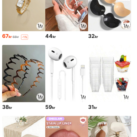
67
44
32
kr
kr
kr
68kr
-1%
38
59
31
kr
kr
kr