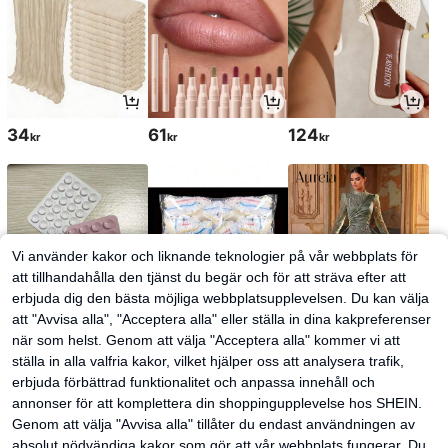
34
61
124
kr
kr
kr
Vi använder kakor och liknande teknologier på vår webbplats för
att tillhandahålla den tjänst du begär och för att sträva efter att
erbjuda dig den bästa möjliga webbplatsupplevelsen. Du kan välja
att "Avvisa alla", "Acceptera alla" eller ställa in dina kakpreferenser
när som helst. Genom att välja "Acceptera alla" kommer vi att
ställa in alla valfria kakor, vilket hjälper oss att analysera trafik,
28
30
2 139
kr
kr
kr
erbjuda förbättrad funktionalitet och anpassa innehåll och
annonser för att komplettera din shoppingupplevelse hos SHEIN.
Genom att välja "Avvisa alla" tillåter du endast användningen av
absolut nödvändiga kakor som gör att vår webbplats fungerar. Du