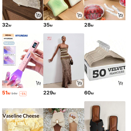
32
35
28
kr
kr
kr
51
229
60
kr
kr
kr
54kr
-5%