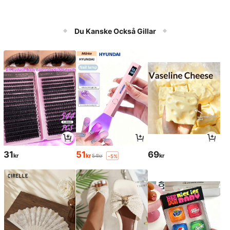
Du Kanske Också Gillar
31
51
69
kr
kr
kr
54kr
-5%