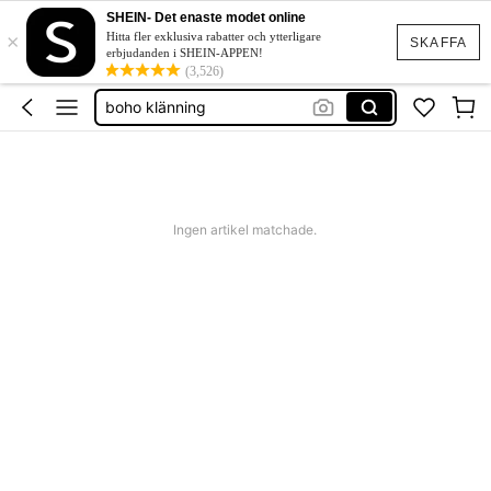
western outfit women
SHEIN- Det enaste modet online
×
squishies
Hitta fler exklusiva rabatter och ytterligare
SKAFFA
erbjudanden i SHEIN-APPEN!
festklänning bröllop
(3,526)
boho klänning
shorts dam
western outfit women
squishies
Ingen artikel matchade.