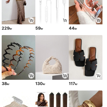
229
59
44
kr
kr
kr
38
130
117
kr
kr
kr