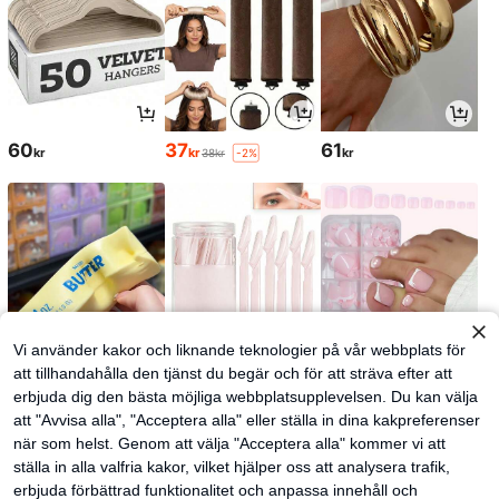
60
37
61
kr
kr
kr
38kr
-2%
Vi använder kakor och liknande teknologier på vår webbplats för
att tillhandahålla den tjänst du begär och för att sträva efter att
erbjuda dig den bästa möjliga webbplatsupplevelsen. Du kan välja
52
28
51
kr
kr
kr
att "Avvisa alla", "Acceptera alla" eller ställa in dina kakpreferenser
när som helst. Genom att välja "Acceptera alla" kommer vi att
ställa in alla valfria kakor, vilket hjälper oss att analysera trafik,
erbjuda förbättrad funktionalitet och anpassa innehåll och