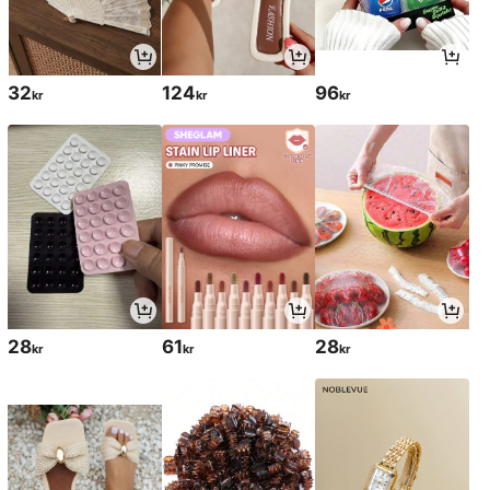
32
124
96
kr
kr
kr
28
61
28
kr
kr
kr