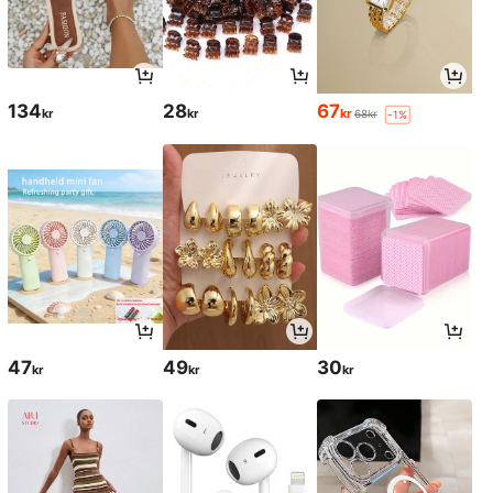
134
28
67
kr
kr
kr
68kr
-1%
47
49
30
kr
kr
kr