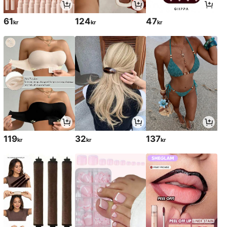
61
124
47
kr
kr
kr
119
32
137
kr
kr
kr