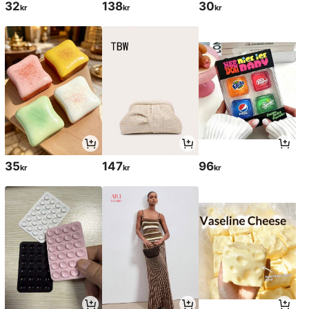
32
138
30
kr
kr
kr
35
147
96
kr
kr
kr