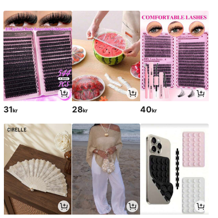
31
28
40
kr
kr
kr