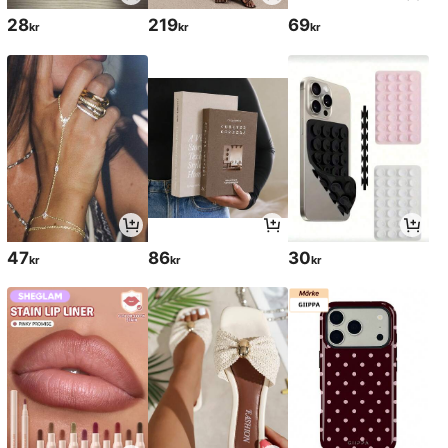
28
219
69
kr
kr
kr
47
86
30
kr
kr
kr