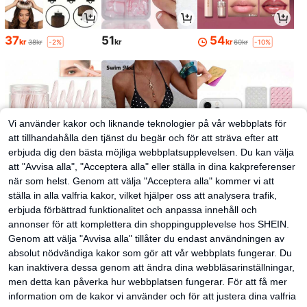
37
51
54
kr
kr
kr
38kr
60kr
-2%
-10%
Vi använder kakor och liknande teknologier på vår webbplats för
att tillhandahålla den tjänst du begär och för att sträva efter att
erbjuda dig den bästa möjliga webbplatsupplevelsen. Du kan välja
att "Avvisa alla", "Acceptera alla" eller ställa in dina kakpreferenser
när som helst. Genom att välja "Acceptera alla" kommer vi att
ställa in alla valfria kakor, vilket hjälper oss att analysera trafik,
28
129
28
kr
kr
kr
erbjuda förbättrad funktionalitet och anpassa innehåll och
annonser för att komplettera din shoppingupplevelse hos SHEIN.
Genom att välja "Avvisa alla" tillåter du endast användningen av
absolut nödvändiga kakor som gör att vår webbplats fungerar. Du
kan inaktivera dessa genom att ändra dina webbläsarinställningar,
men detta kan påverka hur webbplatsen fungerar. För att få mer
information om de kakor vi använder och för att justera dina valfria