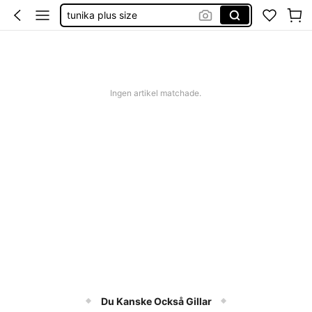
tunika plus size
skjorta dam curve
blusar
bluse dam
Ingen artikel matchade.
Du Kanske Också Gillar