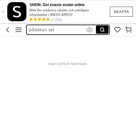
bed sheets set
SHEIN- Det enaste modet online
×
säng kläder
Hitta fler exklusiva rabatter och ytterligare
SKAFFA
erbjudanden i SHEIN-APPEN!
sängkläder
(3,526)
påslakan set
sängkläder set
bed sheets set
säng kläder
Ingen artikel matchade.