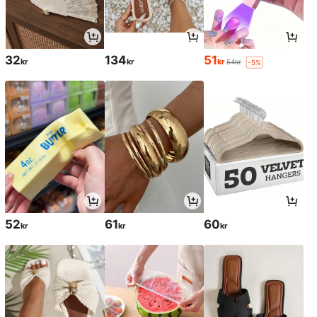
32
134
51
kr
kr
kr
54kr
-5%
52
61
60
kr
kr
kr