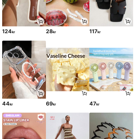
124
28
117
kr
kr
kr
44
69
47
kr
kr
kr