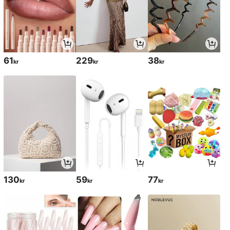
61
229
38
kr
kr
kr
130
59
77
kr
kr
kr