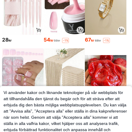
28
54
67
kr
kr
kr
55kr
68kr
-1%
-1%
Vi använder kakor och liknande teknologier på vår webbplats för
att tillhandahålla den tjänst du begär och för att sträva efter att
erbjuda dig den bästa möjliga webbplatsupplevelsen. Du kan välja
51
34
35
kr
kr
kr
att "Avvisa alla", "Acceptera alla" eller ställa in dina kakpreferenser
när som helst. Genom att välja "Acceptera alla" kommer vi att
ställa in alla valfria kakor, vilket hjälper oss att analysera trafik,
erbjuda förbättrad funktionalitet och anpassa innehåll och