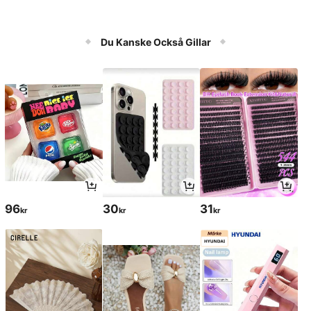
Du Kanske Också Gillar
96
30
31
kr
kr
kr