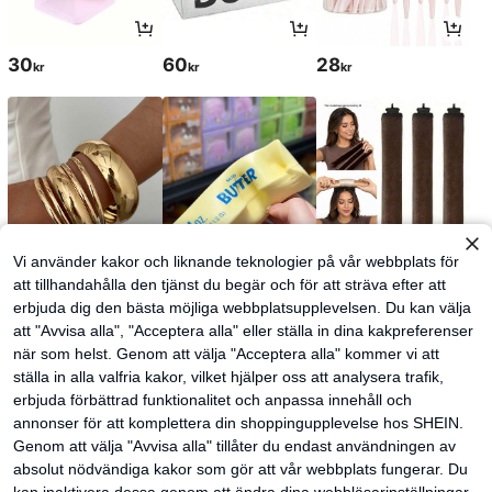
30
60
28
kr
kr
kr
Vi använder kakor och liknande teknologier på vår webbplats för
att tillhandahålla den tjänst du begär och för att sträva efter att
erbjuda dig den bästa möjliga webbplatsupplevelsen. Du kan välja
61
52
37
kr
kr
kr
38kr
-2%
att "Avvisa alla", "Acceptera alla" eller ställa in dina kakpreferenser
när som helst. Genom att välja "Acceptera alla" kommer vi att
ställa in alla valfria kakor, vilket hjälper oss att analysera trafik,
erbjuda förbättrad funktionalitet och anpassa innehåll och
annonser för att komplettera din shoppingupplevelse hos SHEIN.
Genom att välja "Avvisa alla" tillåter du endast användningen av
absolut nödvändiga kakor som gör att vår webbplats fungerar. Du