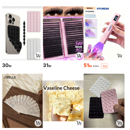
30
31
51
kr
kr
kr
54kr
-5%