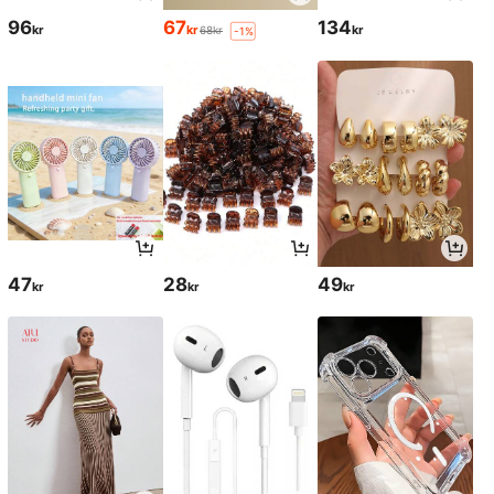
96
67
134
kr
kr
kr
68kr
-1%
47
28
49
kr
kr
kr