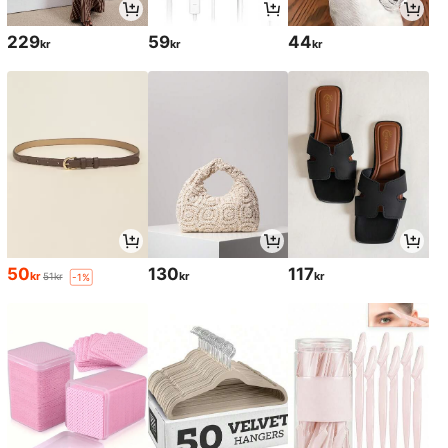
229
59
44
kr
kr
kr
50
130
117
kr
kr
kr
51kr
-1%