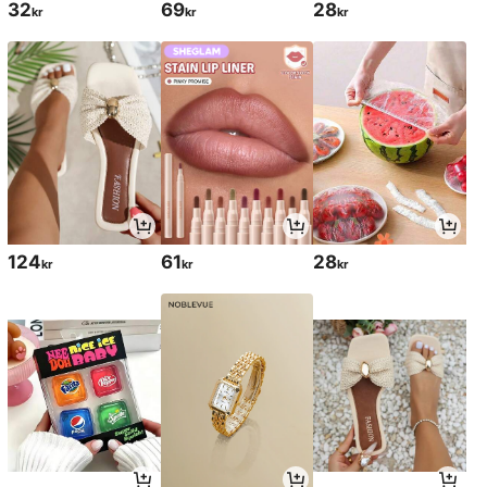
32
69
28
kr
kr
kr
124
61
28
kr
kr
kr