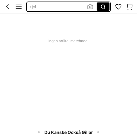
kjol
festklänning
klänningar dam
bikini
Ingen artikel matchade.
Du Kanske Också Gillar