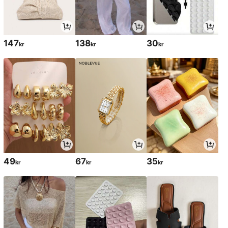
147
138
30
kr
kr
kr
49
67
35
kr
kr
kr