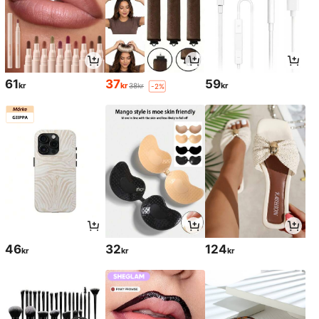
61
37
59
kr
kr
kr
38kr
-2%
46
32
124
kr
kr
kr