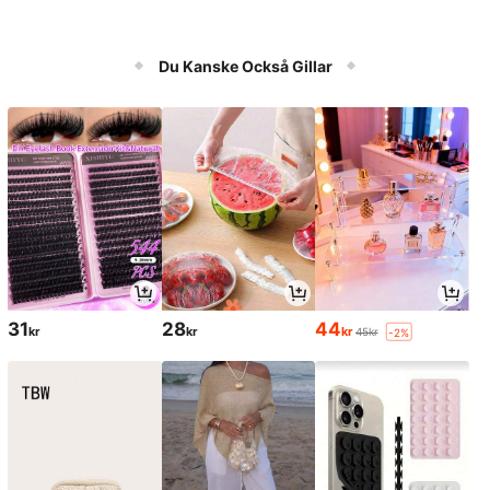
Du Kanske Också Gillar
31
28
44
kr
kr
kr
45kr
-2%