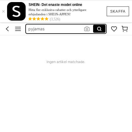
bh
SHEIN- Det enaste modet online
×
trosor
Hitta fler exklusiva rabatter och ytterligare
SKAFFA
erbjudanden i SHEIN-APPEN!
pyjamas
(3,526)
bh push up
push up bh
bh
Ingen artikel matchade.