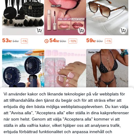
53
54
59
kr
kr
kr
54kr
60kr
60kr
-1%
-10%
-1%
Vi använder kakor och liknande teknologier på vår webbplats för
att tillhandahålla den tjänst du begär och för att sträva efter att
erbjuda dig den bästa möjliga webbplatsupplevelsen. Du kan välja
35
51
129
kr
kr
kr
att "Avvisa alla", "Acceptera alla" eller ställa in dina kakpreferenser
när som helst. Genom att välja "Acceptera alla" kommer vi att
ställa in alla valfria kakor, vilket hjälper oss att analysera trafik,
erbjuda förbättrad funktionalitet och anpassa innehåll och