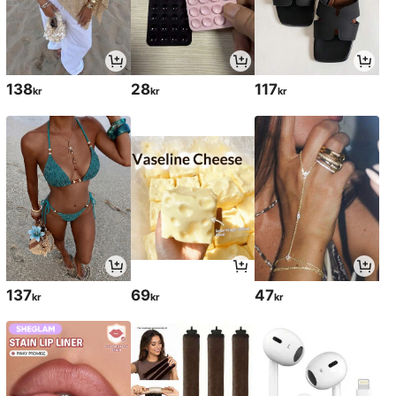
138
28
117
kr
kr
kr
137
69
47
kr
kr
kr