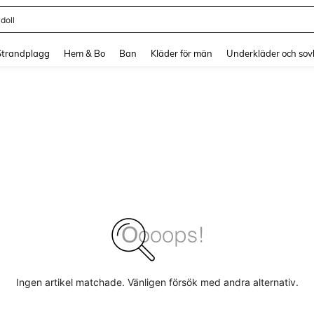
doll
and down arrow keys to navigate search Senaste sökning and sök och hitta. Pres
Strandplagg
Hem & Bo
Ban
Kläder för män
Underkläder och sov
Ingen artikel matchade. Vänligen försök med andra alternativ.