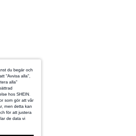
jänst du begär och
tt "Avvisa alla",
tera alla"
rbättrad
velse hos SHEIN.
or som gör att vår
ar, men detta kan
h för att justera
lar de data vi