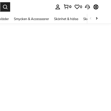
0
0
s Enter to select.
kläder
Smycken & Accessoarer
Skönhet & hälsa
Skor
Curve kläd