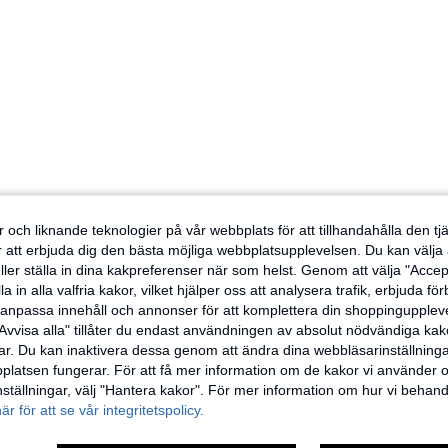
 och liknande teknologier på vår webbplats för att tillhandahålla den t
er att erbjuda dig den bästa möjliga webbplatsupplevelsen. Du kan välja a
ller ställa in dina kakpreferenser när som helst. Genom att välja "Accep
a in alla valfria kakor, vilket hjälper oss att analysera trafik, erbjuda fö
h anpassa innehåll och annonser för att komplettera din shoppingupple
Avvisa alla" tillåter du endast användningen av absolut nödvändiga kak
r. Du kan inaktivera dessa genom att ändra dina webbläsarinställning
latsen fungerar. För att få mer information om de kakor vi använder oc
inställningar, välj "Hantera kakor". För mer information om hur vi behand
här för att se vår integritetspolicy.