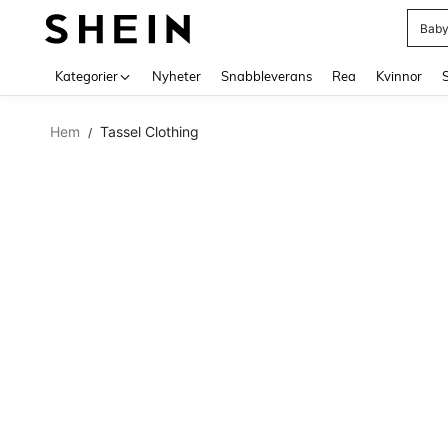
Baby
Use up 
Kategorier
Nyheter
Snabbleverans
Rea
Kvinnor
Hem
Tassel Clothing
/