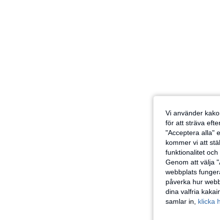
Vi använder kakor
för att sträva eft
"Acceptera alla" e
kommer vi att ställ
funktionalitet oc
Genom att välja "
webbplats fungera
påverka hur webbp
dina valfria kaka
samlar in,
klicka 