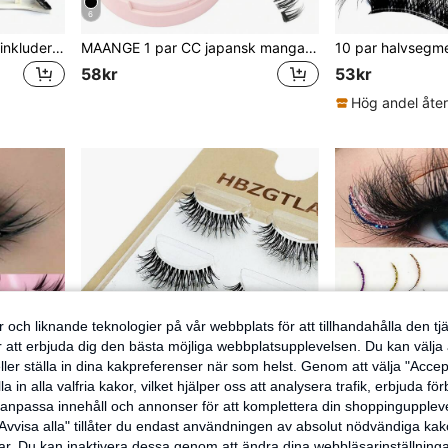
6
Magnetisk ögonfranssats, inkluderar professionell pincett och applikator, återanvändbar, inget lim behövs, skapar naturliga, voluminösa tecknade ögonfransar, mjuk och lätt, perfekt för smink, resor och fester.
MAANGE 1 par CC japansk mangastil uppgraderat set med magnetiska lösögonfransar, inkluderar pincett, återanvändbara, naturlig mangastil, superstarka osynliga magneter, lämpliga för kvinnors resor, fester och andra tillfällen
58kr
53kr
 och liknande teknologier på vår webbplats för att tillhandahålla den t
er att erbjuda dig den bästa möjliga webbplatsupplevelsen. Du kan välja a
ller ställa in dina kakpreferenser när som helst. Genom att välja "Accep
a in alla valfria kakor, vilket hjälper oss att analysera trafik, erbjuda fö
h anpassa innehåll och annonser för att komplettera din shoppingupple
Avvisa alla" tillåter du endast användningen av absolut nödvändiga kak
r. Du kan inaktivera dessa genom att ändra dina webbläsarinställning