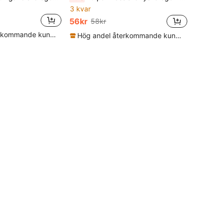
3 kvar
56kr
58kr
Hög andel återkommande kunder
Hög andel återkommande kunder