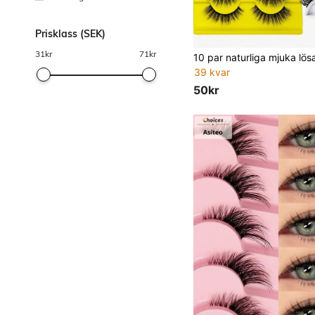
Prisklass (SEK)
31
kr
71
kr
39 kvar
50kr