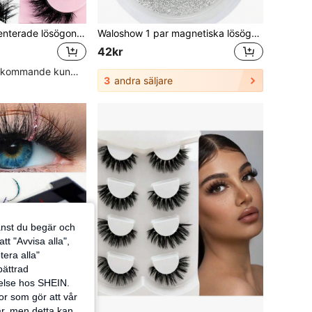
10 par halvsegmenterade lösögonfransar med transparent band, kattögonstil, korta mjuka 3D-fuskpälsögonfransar, naturlig effekt (10B-4), remslösa lösögonfransar, lösögonfransar
Waloshow 1 par magnetiska lösögonfransar, halvfransmodell, inget lim behövs, korta magnetiska ögonfransar, naturlig kattögon-makeup-effekt, återanvändbara, lämpliga för ögonfransförlängningar, perfekta för slarviga personer, skönhetsbloggare och presentgivande.
42kr
Hög andel återkommande kunder
3
andra säljare
jänst du begär och
tt "Avvisa alla",
tera alla"
rbättrad
velse hos SHEIN.
or som gör att vår
ar, men detta kan