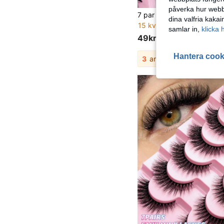
påverka hur webbp
dina valfria kaka
15 kvar
samlar in,
klicka 
49kr
Hantera cook
3
andra säljare