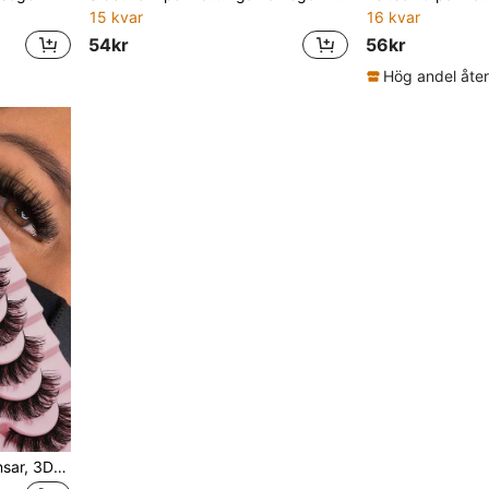
15 kvar
16 kvar
54kr
56kr
10 par ryska minkögonfransar, 3D fluffiga dramatiska lösögonfransar, förlängande och volymgivande ögonfransförlängningskit, makeup och skönhetsprodukter