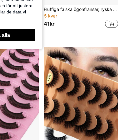
h för att justera
Blandfärgade glitterögonfransar för Fairy-ögonfransförlängning, D-böjning, 12 färger, 240 st/bricka, lösögonfransar, fransar, ögonfransar, lösögonfransar
Fluffiga falska ögonfransar, ryska volymfransar i fuskmink, dramatiska tjocka fullstripfransar, återanvändbara
lar de data vi
5 kvar
41kr
 alla