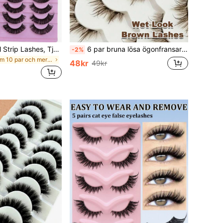
20 par D-Curl Full Strip Lashes, Tjocka och täta lösögonfransar, Återanvändbara lösögonfransar av mink
6 par bruna lösa ögonfransar med wet look, genomskinlig remsa, fluffiga, återanvändbara, förlängande, för dramatisk lockig lätt makeup, sminkverktyg
-2%
inom 10 par och mer Lösögonfransar
48kr
49kr