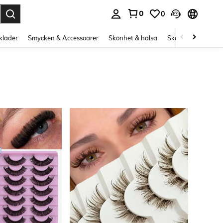
0
0
s Enter to select.
kläder
Smycken & Accessoarer
Skönhet & hälsa
Skor
Curve kläd