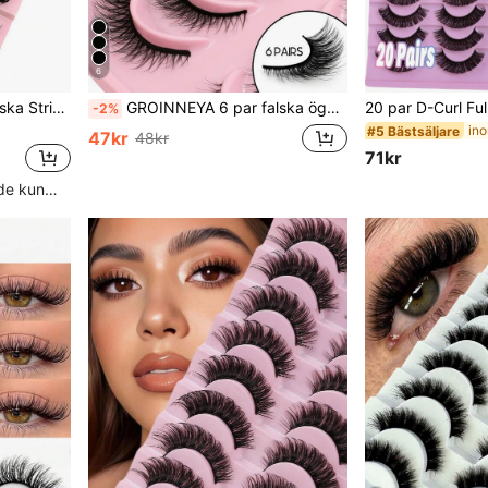
6
NYA 10 par 3D DD Curl Ryska Stripfransar 8mm-22mm Fluffiga Minkfransar Förlängningstillbehör Naturliga 5D Lösögonfransar Sminkverktyg Stripfransar,Fransar,Ögonfransar,Lösögonfransar
GROINNEYA 6 par falska ögonfransar i konstgjord mink, cat eye & fox eye, långa svansar med naturligt utseende, korta fransförlängningar, makeup-fransremsor, ögonfransar, falska ögonfransar, falska ögonfransar
-2%
#5 Bästsäljare
47kr
48kr
71kr
Hög andel återkommande kunder