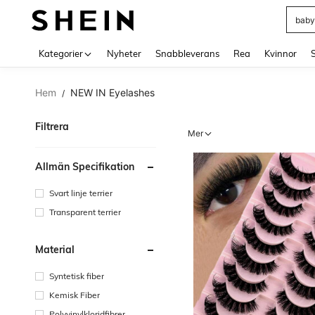
balk
Use up 
Kategorier
Nyheter
Snabbleverans
Rea
Kvinnor
Hem
NEW IN Eyelashes
/
Filtrera
Mer
Allmän Specifikation
Svart linje terrier
Transparent terrier
Material
Syntetisk fiber
Kemisk Fiber
Polyvinylkloridfibrer