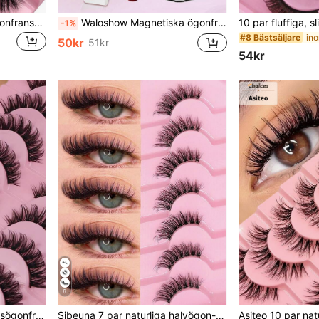
7 par/set korta 5D minkögonfransar, ryska DD lockiga, handgjorda, naturligt fluffiga och förlängande och tjocka, grossist smink lösögonfransar
Waloshow Magnetiska ögonfransar - Naturliga och realistiska, inget lim eller eyeliner behövs, lätta och återanvändbara, levereras med pincett för enkel applicering. Lösögonfransar, Fransar, Lösögonfransar
-1%
#8 Bästsäljare
50kr
51kr
54kr
6
ICHICKISS 10 par mjuka lösögonfransar, lockiga, hudvänliga och icke-irriterande, återanvändbara, lämpliga för ögonfransförlängning
Sibeuna 7 par naturliga halvögon-falska ögonfransar i kattögonstil, utsträckta i ytterhörnen, utsökta fransremsor, lämpliga för daglig användning, återanvändbara, lätta och bekväma, mjuka naturliga 3D-falska minkhårsfransförlängningar för makeup