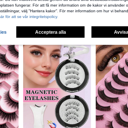
latsen fungerar. För att få mer information om de kakor vi använder oc
7 par nya wetlook-lösögonfransar, naturliga minkliknande, moderiktiga manga-stil, spetsiga och voluminösa, lämpliga för cosplay-sminkfester
HBZGTLAD 3 par naturliga korta lösögonfransar med genomskinliga stjälkar för naken makeup-look lösögonfransar, fransar, ögonfransar, lösögonfransar
inställningar, välj "Hantera kakor". För mer information om hur vi behand
63kr
58kr
här för att se vår integritetspolicy.
Hög andel återkommande kunder
ies
Acceptera alla
Avvisa