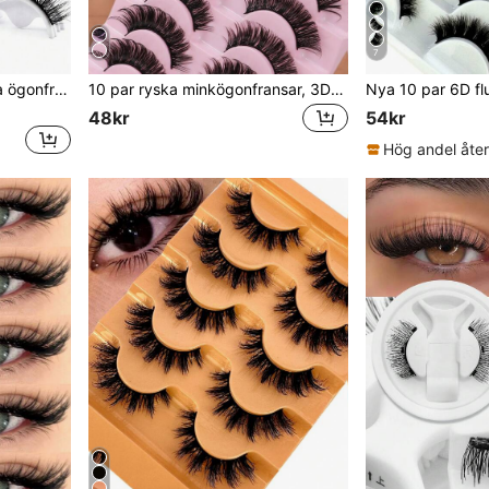
7
10 par naturliga mjuka lösa ögonfransar, fluffiga och slanka, rufsiga och böjda, korslagda fulla fransremsor, lämpliga för vardag, fest, dejting och andra tillfällen.
10 par ryska minkögonfransar, 3D fluffiga dramatiska lösögonfransar, förlängande och volymgivande ögonfransförlängningskit, makeup och skönhetsprodukter
48kr
54kr