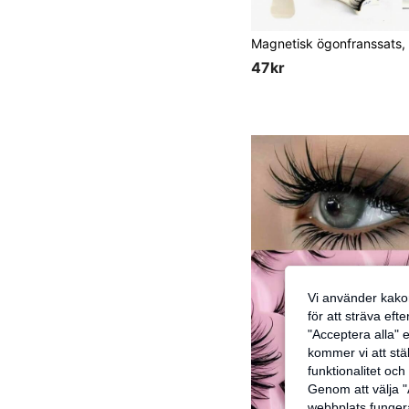
47kr
Vi använder kakor
för att sträva eft
"Acceptera alla" e
kommer vi att ställ
funktionalitet oc
Genom att välja "
webbplats fungera