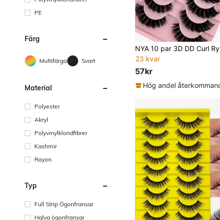
PE
Färg
23 kvar
Multifärgad
Svart
57kr
Material
Polyester
Akryl
Polyvinylkloridfibrer
Kashmir
Rayon
Typ
Full Strip Ögonfransar
Halva ögonfransar