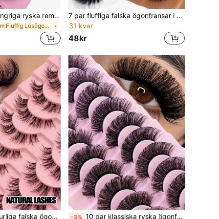
10 par fluffiga, slingriga ryska remsögonfransar - DD Curl Faux Mink Lashes-paket för långvariga, naturligt snygga ögonfransar
7 par fluffiga falska ögonfransar i konstnärsmink, smala och täta, krökta stripfransar med ögonfransförlängningseffekt, mjuka och luftiga, stark krökning, wispy fransar för ögonmakeup
31 kvar
inom Fluffig Lösögonfransar
48kr
Asiteo 10 par naturliga falska ögonfransar, fluffiga mjuka och fjäderlätta konstnarsminkfransar i faux mink, bekväma att bära, för daglig makeup, återanvändbara
10 par klassiska ryska ögonfransförlängningar Cat Eye i falsk mink, naturligt utseende, D-curl, fluffiga, naturligt tjocka, dramatiska 8D-volym, långvariga, tjocka strip-fransar som förlänger och förstorar ögonen, återanvändbara
-3%