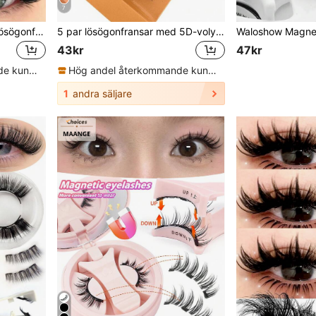
7
Asiteo 7 par halvstripade lösögonfransar med transparent band, cat eye-svansförlängning och delikata fuskminfransar, fluffiga och mjuka, för makeuplook, estetisk
5 par lösögonfransar med 5D-volym, fluffiga ryska stora lockiga ögonfransar av minkhår
43kr
47kr
Hög andel återkommande kunder
Hög andel återkommande kunder
1
andra säljare