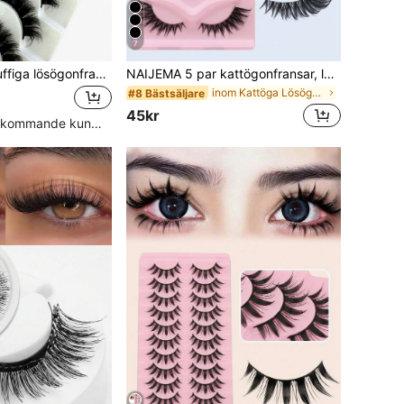
7
Nya 10 par 6D fluffiga lösögonfransar, mjuka och fluffiga, handgjorda, återanvändbara, kort naturlig stil, täta 3D falska minkögonfransar, 3D Cilioss lösögonfransar
NAIJEMA 5 par kattögonfransar, lösögonfransar med genomskinligt band, lösögonfransar med räv, konstgjorda minkfransar, lösögonfransar med naturligt utseende, ögonfransförlängning, lösögonfransar med makeup
inom Kattöga Lösögonfransar
#8 Bästsäljare
45kr
Hög andel återkommande kunder