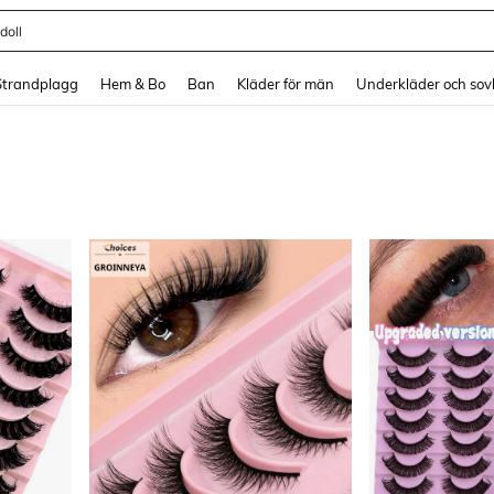
länning
and down arrow keys to navigate search Senaste sökning and sök och hitta. Pres
Strandplagg
Hem & Bo
Ban
Kläder för män
Underkläder och sov