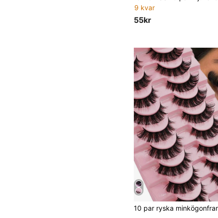
9 kvar
55kr