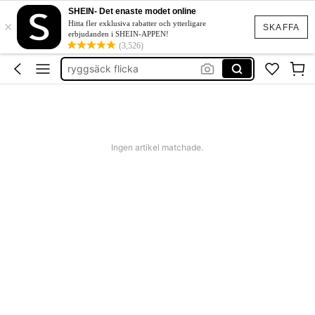
bikini tween girl
SHEIN- Det enaste modet online
×
barn kälder
Hitta fler exklusiva rabatter och ytterligare
SKAFFA
erbjudanden i SHEIN-APPEN!
kläder
(3,526)
ryggsäck flicka
jeans
bikini tween girl
barn kälder
Ingen artikel matchade.