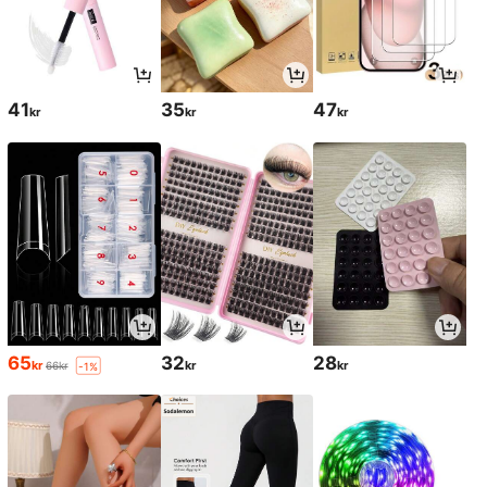
41
35
47
kr
kr
kr
65
32
28
kr
kr
kr
66kr
-1%