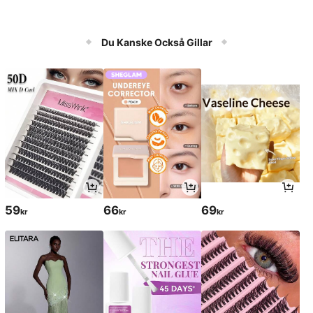
Du Kanske Också Gillar
59
66
69
kr
kr
kr