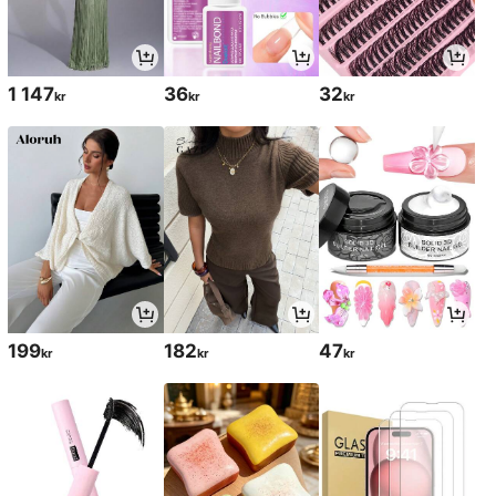
1 147
36
32
kr
kr
kr
199
182
47
kr
kr
kr