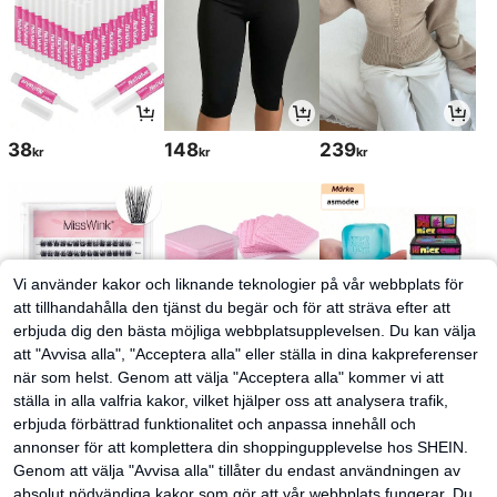
38
148
239
kr
kr
kr
Vi använder kakor och liknande teknologier på vår webbplats för
att tillhandahålla den tjänst du begär och för att sträva efter att
erbjuda dig den bästa möjliga webbplatsupplevelsen. Du kan välja
att "Avvisa alla", "Acceptera alla" eller ställa in dina kakpreferenser
när som helst. Genom att välja "Acceptera alla" kommer vi att
ställa in alla valfria kakor, vilket hjälper oss att analysera trafik,
68
30
83
kr
kr
kr
70kr
-2%
erbjuda förbättrad funktionalitet och anpassa innehåll och
annonser för att komplettera din shoppingupplevelse hos SHEIN.
Genom att välja "Avvisa alla" tillåter du endast användningen av
absolut nödvändiga kakor som gör att vår webbplats fungerar. Du