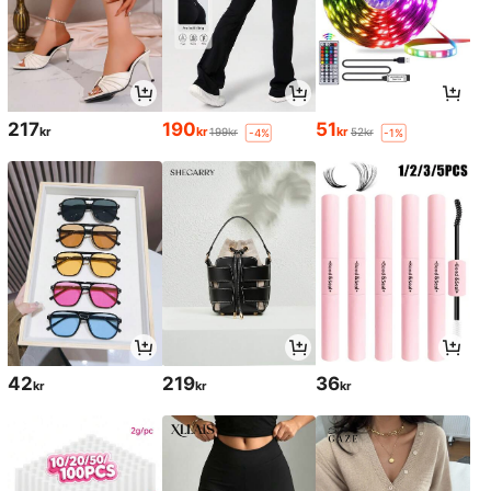
217
190
51
kr
kr
kr
199kr
52kr
-4%
-1%
42
219
36
kr
kr
kr