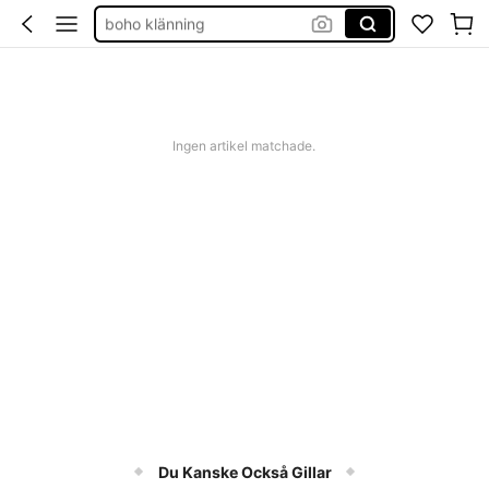
boho klänning
shorts dam
western outfit women
squishies
Ingen artikel matchade.
Du Kanske Också Gillar