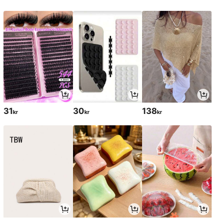
31
30
138
kr
kr
kr