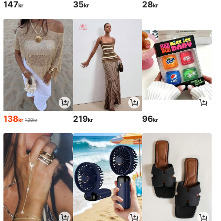
147
35
28
kr
kr
kr
138
219
96
kr
kr
kr
139kr