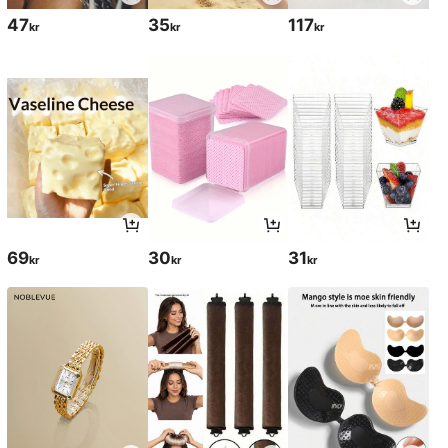
47
35
117
kr
kr
kr
69
30
31
kr
kr
kr