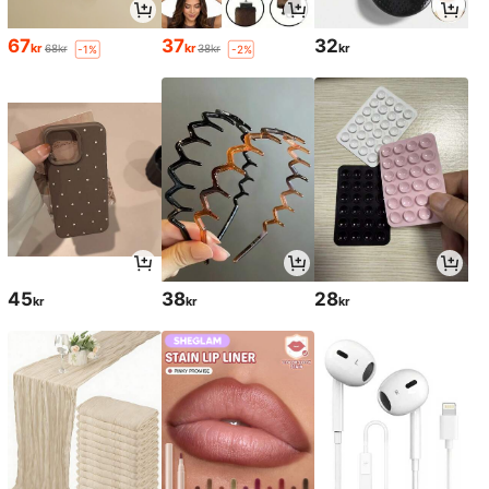
67
37
32
kr
kr
kr
68kr
38kr
-1%
-2%
45
38
28
kr
kr
kr