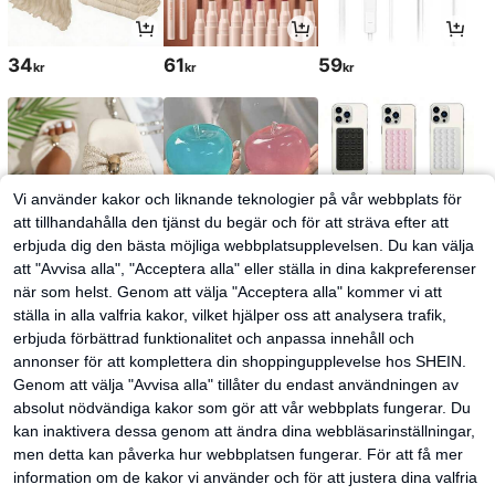
34
61
59
kr
kr
kr
Vi använder kakor och liknande teknologier på vår webbplats för
att tillhandahålla den tjänst du begär och för att sträva efter att
erbjuda dig den bästa möjliga webbplatsupplevelsen. Du kan välja
att "Avvisa alla", "Acceptera alla" eller ställa in dina kakpreferenser
när som helst. Genom att välja "Acceptera alla" kommer vi att
ställa in alla valfria kakor, vilket hjälper oss att analysera trafik,
124
63
32
kr
kr
kr
erbjuda förbättrad funktionalitet och anpassa innehåll och
annonser för att komplettera din shoppingupplevelse hos SHEIN.
Genom att välja "Avvisa alla" tillåter du endast användningen av
absolut nödvändiga kakor som gör att vår webbplats fungerar. Du
kan inaktivera dessa genom att ändra dina webbläsarinställningar,
men detta kan påverka hur webbplatsen fungerar. För att få mer
information om de kakor vi använder och för att justera dina valfria