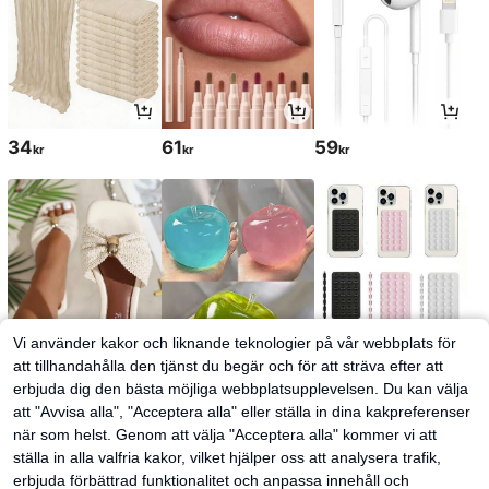
34
61
59
kr
kr
kr
Vi använder kakor och liknande teknologier på vår webbplats för
att tillhandahålla den tjänst du begär och för att sträva efter att
erbjuda dig den bästa möjliga webbplatsupplevelsen. Du kan välja
124
44
32
kr
kr
kr
att "Avvisa alla", "Acceptera alla" eller ställa in dina kakpreferenser
när som helst. Genom att välja "Acceptera alla" kommer vi att
ställa in alla valfria kakor, vilket hjälper oss att analysera trafik,
erbjuda förbättrad funktionalitet och anpassa innehåll och