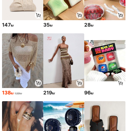
147
35
28
kr
kr
kr
138
219
96
kr
kr
kr
139kr