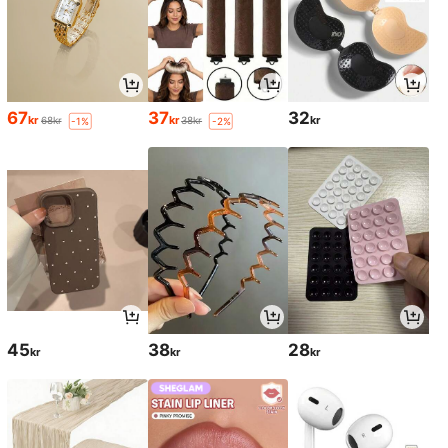
67
37
32
kr
kr
kr
68kr
38kr
-1%
-2%
45
38
28
kr
kr
kr