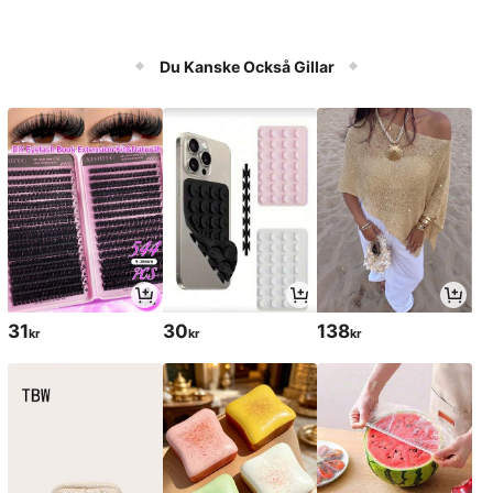
Du Kanske Också Gillar
31
30
138
kr
kr
kr