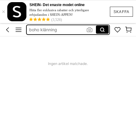
squishies
SHEIN- Det enaste modet online
×
festklänning bröllop
Hitta fler exklusiva rabatter och ytterligare
SKAFFA
erbjudanden i SHEIN-APPEN!
boho klänning
(3,526)
shorts dam
western outfit women
squishies
Ingen artikel matchade.