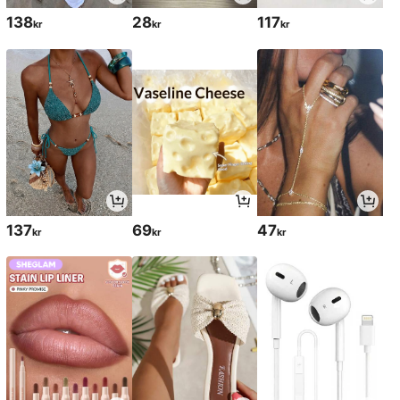
138
28
117
kr
kr
kr
137
69
47
kr
kr
kr