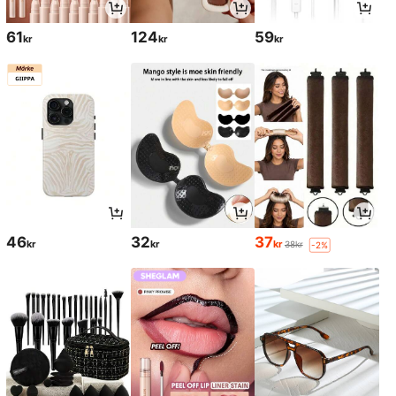
61
124
59
kr
kr
kr
46
32
37
kr
kr
kr
38kr
-2%