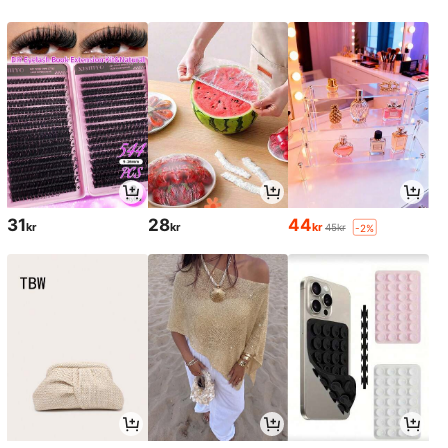
31
28
44
kr
kr
kr
45kr
-2%