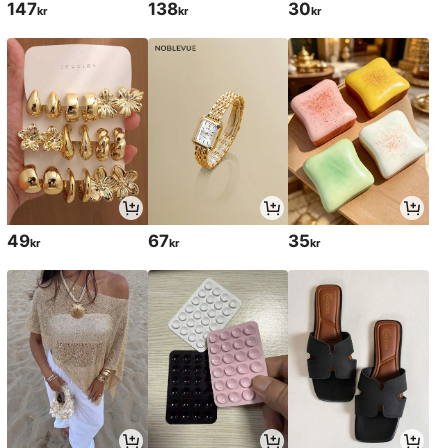
147
138
30
kr
kr
kr
49
67
35
kr
kr
kr