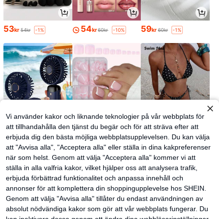
53
54
59
kr
kr
kr
54kr
60kr
60kr
-1%
-10%
-1%
Vi använder kakor och liknande teknologier på vår webbplats för
att tillhandahålla den tjänst du begär och för att sträva efter att
erbjuda dig den bästa möjliga webbplatsupplevelsen. Du kan välja
35
51
129
kr
kr
kr
att "Avvisa alla", "Acceptera alla" eller ställa in dina kakpreferenser
när som helst. Genom att välja "Acceptera alla" kommer vi att
ställa in alla valfria kakor, vilket hjälper oss att analysera trafik,
erbjuda förbättrad funktionalitet och anpassa innehåll och
annonser för att komplettera din shoppingupplevelse hos SHEIN.
Genom att välja "Avvisa alla" tillåter du endast användningen av
absolut nödvändiga kakor som gör att vår webbplats fungerar. Du