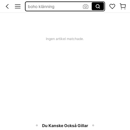
boho klänning
shorts dam
western outfit women
squishies
Ingen artikel matchade.
Du Kanske Också Gillar