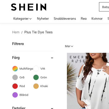
Balk
Use up 
Kategorier
Nyheter
Snabbleverans
Rea
Kvinnor
Hem
Plus Tie Dye Tees
/
Filtrera
Mer
Färg
Multifärgad
Vitt
Grå
Grön
Röd
Khaki
Blåröd
Detaljer