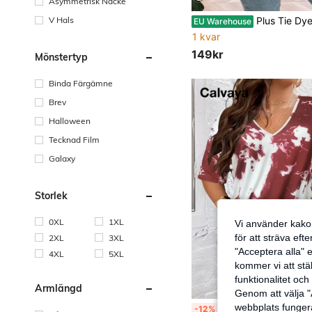
Asymmetrisk Nacke
Plus Tie Dye Tee 
V Hals
EU Warehouse
1 kvar
149kr
Mönstertyp
Binda Färgämne
Brev
Halloween
Tecknad Film
Galaxy
Storlek
0XL
1XL
Vi använder kakor
för att sträva eft
2XL
3XL
"Acceptera alla" e
4XL
5XL
kommer vi att ställ
funktionalitet oc
Ärmlängd
Genom att välja "
webbplats fungera
Calvaya Plus Tie Dye Drop Shoulder Te
-12%