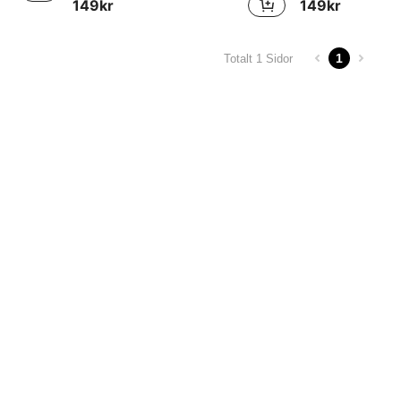
149kr
149kr
1
Totalt 1 Sidor