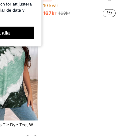
h för att justera
10 kvar
lar de data vi
167kr
169kr
 alla
EMERY ROSE Plus Tie Dye Tee, Women Summer Top