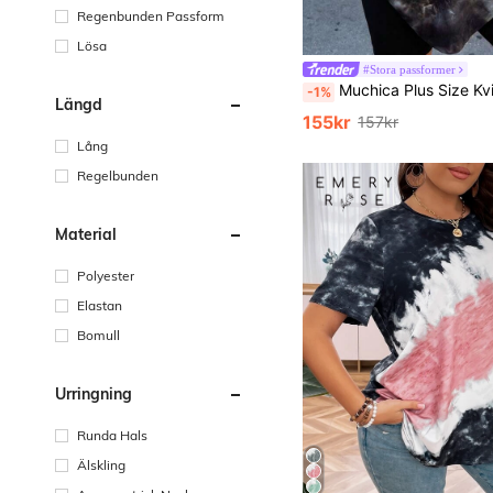
Regenbunden Passform
Lösa
#Stora passformer
Muchica Plus Size Kvinnor Tie Dye Patch Detail Kortärmad 
-1%
Längd
155kr
157kr
Lång
Regelbunden
Material
Polyester
Elastan
Bomull
Urringning
Runda Hals
Älskling