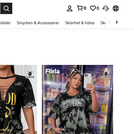
0
0
s Enter to select.
kläder
Smycken & Accessoarer
Skönhet & hälsa
Skor
Curve kläd