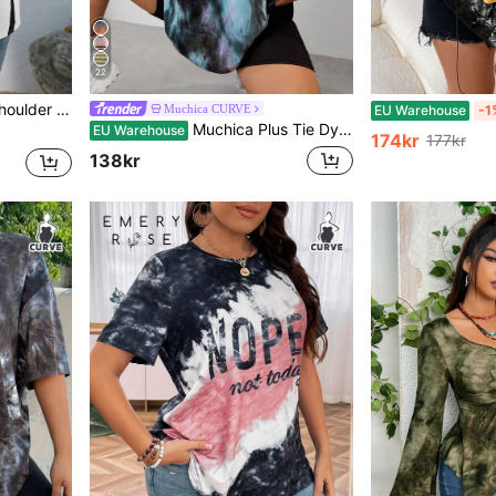
22
men Summer Top
Muchica CURVE
EU Warehouse
-1
Muchica Plus Tie Dye Letter Patched Drop Shoulder Tee, sommar
EU Warehouse
174kr
177kr
138kr