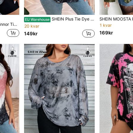
SHEIN Plus Tie Dye Letter Graphic Tee, Women Summer Top
EU Warehouse
T-shirt för sommaren
1 kvar
20 kvar
169kr
149kr