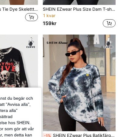
Deniart Artist Plus Tie Dye Skeletttryck Drop Shoulder Grafisk T-shirt, för sommar, semester, semester, festival, Ibiza passar
SHEIN EZwear Plus Size Dam T-shirt med rund hals, sommar
1 kvar
159kr
jänst du begär och
tt "Avvisa alla",
tera alla"
rbättrad
velse hos SHEIN.
or som gör att vår
ar, men detta kan
ic Tee, Svart, 100 % bomull, För semester, Semester, Vår, Festival, Ibiza Passar
SHEIN EZwear Plus Batikfärg Tecknad Grafik T-shirt med Drop Shoulder
-1%