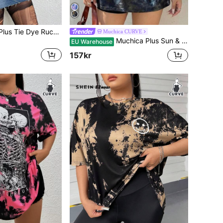
SHEIN MOOSTA Plus Tie Dye Ruched Asymmetrisk Hem Tee Grafiska Tees Dam Toppar
Muchica CURVE
Muchica Plus Sun & Moon Print Tie Dye Drop Shoulder Tee, sommar
EU Warehouse
157kr