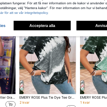
latsen fungerar. För att få mer information om de kakor vi använder oc
1 kvar
3 kvar
inställningar, välj "Hantera kakor". För mer information om hur vi behand
149kr
167kr
239kr
här för att se vår integritetspolicy.
ies
Acceptera alla
Avvisa
oulder Tee, Women Summer Top
EMERY ROSE Plus Tie Dye Tee Grafiska Tees Dam Toppar
2 kvar
1 kvar