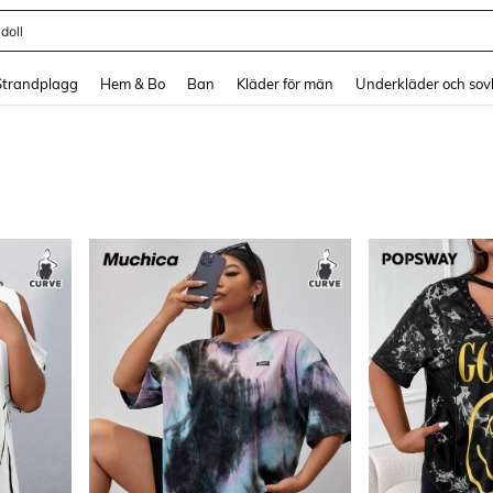
länning
and down arrow keys to navigate search Senaste sökning and sök och hitta. Pres
Strandplagg
Hem & Bo
Ban
Kläder för män
Underkläder och sov