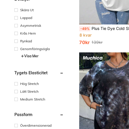
Skära Ut
Lappad
Asymmetrisk
Plus Tie Dye Cold Shoulder Tee, Wo
-49%
Krås Hem
8 kvar
Rynkad
70kr
139kr
Genomföringsögla
Visa Mer
Tygets Elasticitet
Hög Stretch
Lätt Stretch
Medium Stretch
Passform
Överdimensionerad