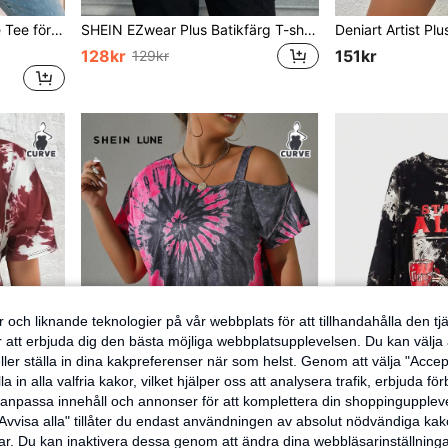
för sommaren
SHEIN EZwear Plus Batikfärg T-shirt med Drop Shoulder
128kr
151kr
129kr
 och liknande teknologier på vår webbplats för att tillhandahålla den t
er att erbjuda dig den bästa möjliga webbplatsupplevelsen. Du kan välja a
ller ställa in dina kakpreferenser när som helst. Genom att välja "Accep
a in alla valfria kakor, vilket hjälper oss att analysera trafik, erbjuda fö
h anpassa innehåll och annonser för att komplettera din shoppingupple
Avvisa alla" tillåter du endast användningen av absolut nödvändiga kak
r. Du kan inaktivera dessa genom att ändra dina webbläsarinställning
e för sommaren
SHEIN LUNE Asymmetrisk Skära Ut Binda Färgämne Enkel Plus Size T-shirt
Eduely Artist Dark Plus Tie Dye Skull & Slogan Graph
EU Warehouse
-30%