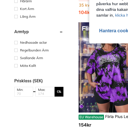
Hårärm
påverka hur webbp
35 kvar
Kort Ärm
dina valfria kaka
104kr
119kr
samlar in,
klicka 
Lång Ärm
Hantera cook
Ärmtyp
Nedhasade aclar
Regelbunden Ärm
Svallande Ärm
Möta Kallt
Prisklass (SEK)
Min:
Max:
Ok
Flirla Plus Letter Graphic Tie Dye Drop Sh
EU Warehouse
154kr