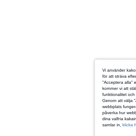
Vi använder kakor
för att sträva eft
"Acceptera alla" e
kommer vi att ställ
funktionalitet oc
Genom att välja "
webbplats fungera
påverka hur webbp
dina valfria kaka
samlar in,
klicka 