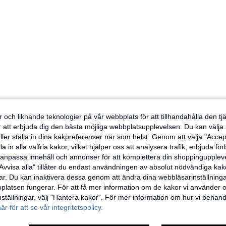
 och liknande teknologier på vår webbplats för att tillhandahålla den t
er att erbjuda dig den bästa möjliga webbplatsupplevelsen. Du kan välja a
ller ställa in dina kakpreferenser när som helst. Genom att välja "Accep
a in alla valfria kakor, vilket hjälper oss att analysera trafik, erbjuda fö
h anpassa innehåll och annonser för att komplettera din shoppingupple
Avvisa alla" tillåter du endast användningen av absolut nödvändiga kak
r. Du kan inaktivera dessa genom att ändra dina webbläsarinställning
latsen fungerar. För att få mer information om de kakor vi använder oc
inställningar, välj "Hantera kakor". För mer information om hur vi behand
här för att se vår integritetspolicy.