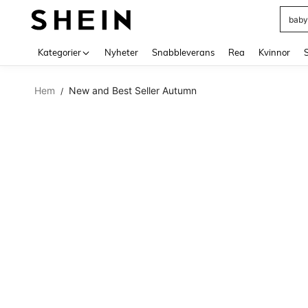
baby
Use up 
Kategorier
Nyheter
Snabbleverans
Rea
Kvinnor
Hem
New and Best Seller Autumn
/