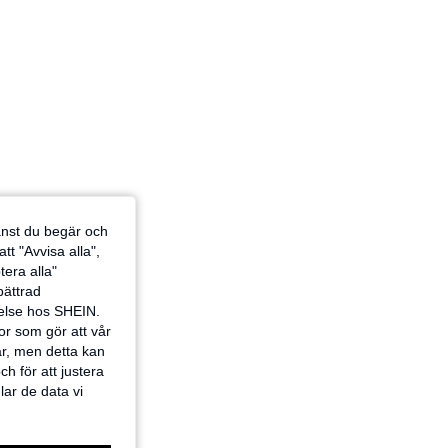
jänst du begär och
tt "Avvisa alla",
tera alla"
rbättrad
velse hos SHEIN.
or som gör att vår
ar, men detta kan
h för att justera
lar de data vi