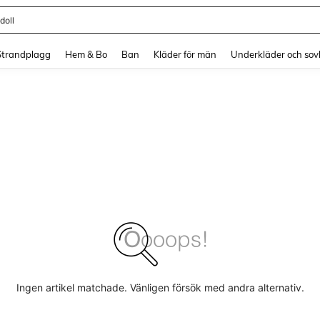
doll
and down arrow keys to navigate search Senaste sökning and sök och hitta. Pres
Strandplagg
Hem & Bo
Ban
Kläder för män
Underkläder och sov
Ingen artikel matchade. Vänligen försök med andra alternativ.