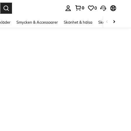
0
0
s Enter to select.
kläder
Smycken & Accessoarer
Skönhet & hälsa
Skor
Curve kläd