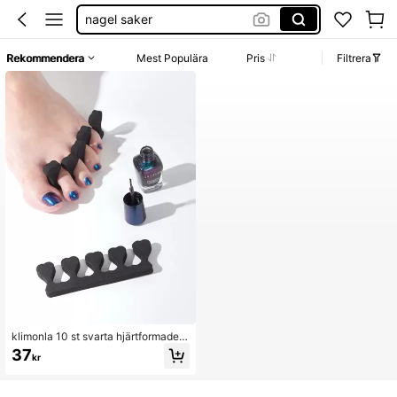
nagel saker
nagelfil
Rekommendera
Mest Populära
Pris
Filtrera
naglar tillbehör
nagel tillbehör
klimonla 10 st svarta hjärtformade n
agelseparatorer i svamp, tånagelse
37
kr
paratorer, nagelkonstverktyg, nagel
tillbehör, lämpliga för kvinnor och fli
ckor för daglig DIY-nagelvård, nage