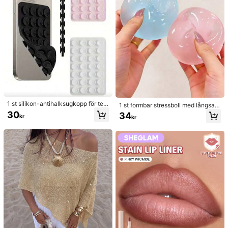
nstaka fransar, lösögonfransar, lösö
gonfransar
1 st silikon-antihalksugkopp för tele
1 st formbar stressboll med långsam
fon, 28 st silikonsugkoppar (självhä
återfjädrande genomskinlig isdesig
30
34
kr
kr
ftande sugkuddar), anti-klister för t
n, stresslindrande klämleksak, ånge
elefon, sugkudde för powerbank till
stlindrande leksak, festgåva, påsef
telefon (kompatibel med iPhone oc
ylla, födelsedagspresent, estetisk kl
h Android-telefoner), födelsedagspr
ämleksak
esent, mobilhållare till familj/vänner,
mobilställ, telefontillbehör