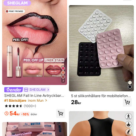
kad plastfilm för köket, skydd för m
atförvaring i kylskåp, elastiska stret
chskydd, för daglig användning
7
SHEGLAM
SHEGLAM Fall In Line Avtryckbar L
5 st silikonhållare för mobiltelefon
äPpenna Med Tint-Pinky Promise V
med sugkopp, mobilställ med sugko
#1 Bästsäljare
inom Mun
28
kr
arumäRke SköNhet Kosmetika Smi
pp, självhäftande mobilhållare, själv
(1000+)
nk FöR Kvinnor Och Flickor
häftande mobilställ (rengör ytan no
54
ggrant före användning för att säke
kr
-10%
60kr
rställa att den är ren och plan, vänt
a 30 minuter efter applicering innan
användning), ett måste