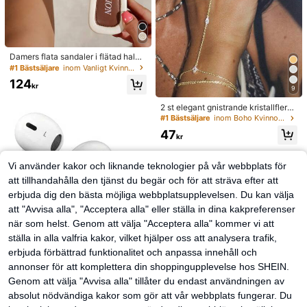
Damers flata sandaler i flätad halm
med rosett och metalldekor, bekvä
#1 Bästsäljare
inom Vanligt Kvinnor platta sandaler
m minimalistisk stil för semester, str
124
and, hem och dagligt bruk, vita fläta
kr
9
de sommartofflor med öppen tå, bo
ho chic
2 st elegant gnistrande kristallflersk
ikts-fingerringar och armbandset, lä
#1 Bästsäljare
inom Boho Kvinnor Armband
mpligt för kvinnors dagliga bruk, nat
47
tklubb, fest, sammankomst, present
kr
till henne
Vi använder kakor och liknande teknologier på vår webbplats för
att tillhandahålla den tjänst du begär och för att sträva efter att
erbjuda dig den bästa möjliga webbplatsupplevelsen. Du kan välja
att "Avvisa alla", "Acceptera alla" eller ställa in dina kakpreferenser
när som helst. Genom att välja "Acceptera alla" kommer vi att
ställa in alla valfria kakor, vilket hjälper oss att analysera trafik,
erbjuda förbättrad funktionalitet och anpassa innehåll och
annonser för att komplettera din shoppingupplevelse hos SHEIN.
Genom att välja "Avvisa alla" tillåter du endast användningen av
absolut nödvändiga kakor som gör att vår webbplats fungerar. Du