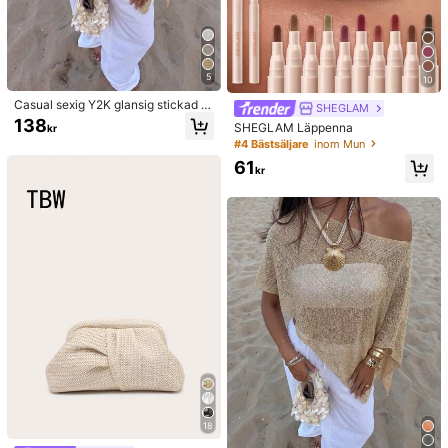
5
10
Casual sexig Y2K glansig stickad k
SHEGLAM
ort cape-liknande pullovertröja me
138
SHEGLAM Läppenna
kr
d fladdermusärmar för kvinnor, stra
#4 Bästsäljare
inom Mun
ndcover-up, sommar, Vacationcore
61
kr
18