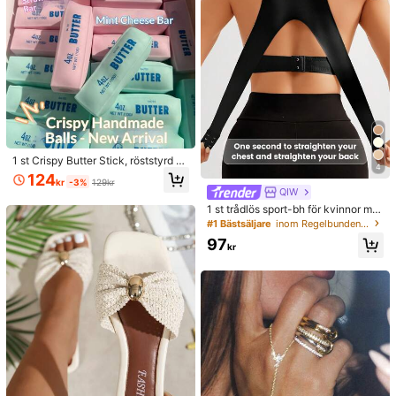
1 st Crispy Butter Stick, röststyrd str
4
esslindrande handgjord boll, realisti
124
kr
-3%
129kr
sk matleksak, klämbar ventleksak,
QIW
ASMR-leksak, fidgetleksak
1 st trådlös sport-bh för kvinnor me
d fram- och bakre stängning, för rid
#1 Bästsäljare
inom Regelbunden Sport-BH:ar för kvinnor
ning och träning, anti-sag, yogatop
97
p
kr