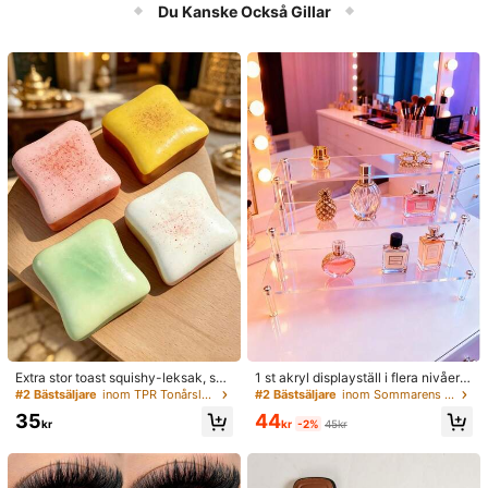
ltillbehör, nagelkonstverktyg, skolst
Du Kanske Också Gillar
art, nagelkonst, nagelverktyg, själv
häftande nagelverktyg
Extra stor toast squishy-leksak, sup
1 st akryl displayställ i flera nivåer,
ermjuk smörrostat stressleksak att
3-vånings trapezformigt displaystäl
#2 Bästsäljare
inom TPR Tonårsleksaker och skämtleksaker
#2 Bästsäljare
inom Sommarens nödvändigheter Förvaringshållare oc
klämma, finns i rosa, gul, vit och grö
l, förvarings- och displayhylla för h
44
35
n, stresslindrande squishy-leksak –
emmet för smycken och kosmetika,
kr
-2%
45kr
kr
perfekt som födelsedags- och helg
transparent flerskiktat förvaringsstä
gåva, liten daglig överraskningspre
ll, tårtställ, parfymställ
sent, kawaii, humörhöjande