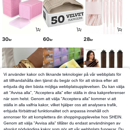
30
60
28
kr
kr
kr
Vi använder kakor och liknande teknologier på vår webbplats för
att tillhandahålla den tjänst du begär och för att sträva efter att
erbjuda dig den bästa möjliga webbplatsupplevelsen. Du kan välja
att "Avvisa alla", "Acceptera alla" eller ställa in dina kakpreferenser
när som helst. Genom att välja "Acceptera alla" kommer vi att
ställa in alla valfria kakor, vilket hjälper oss att analysera trafik,
61
52
37
kr
kr
kr
38kr
-2%
erbjuda förbättrad funktionalitet och anpassa innehåll och
annonser för att komplettera din shoppingupplevelse hos SHEIN.
Genom att välja "Avvisa alla" tillåter du endast användningen av
absolut nödvändiga kakor som gör att vår webbplats fungerar. Du