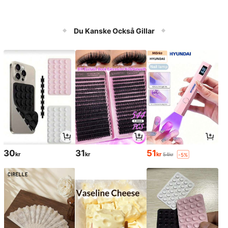
Du Kanske Också Gillar
30
31
51
kr
kr
kr
54kr
-5%