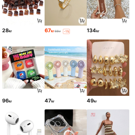
28
67
134
kr
kr
kr
68kr
-1%
96
47
49
kr
kr
kr