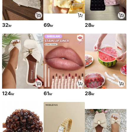
32
69
28
kr
kr
kr
124
61
28
kr
kr
kr