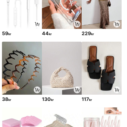
59
44
229
kr
kr
kr
38
130
117
kr
kr
kr