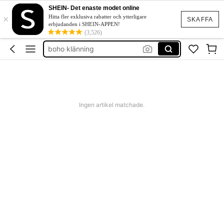
western outfit women
SHEIN- Det enaste modet online
×
squishies
Hitta fler exklusiva rabatter och ytterligare
SKAFFA
erbjudanden i SHEIN-APPEN!
festklänning bröllop
(3,526)
boho klänning
shorts dam
western outfit women
squishies
Ingen artikel matchade.