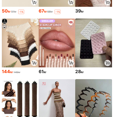
50
67
39
kr
kr
kr
51kr
68kr
-1%
-1%
144
61
28
kr
kr
kr
145kr