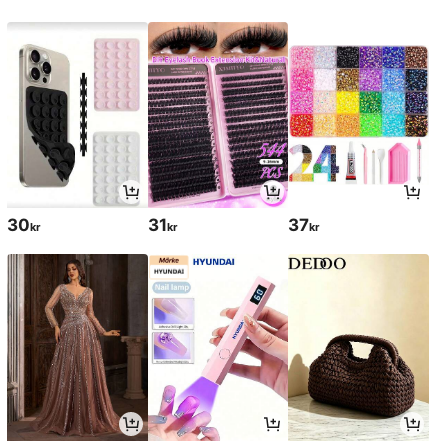
30
31
37
kr
kr
kr