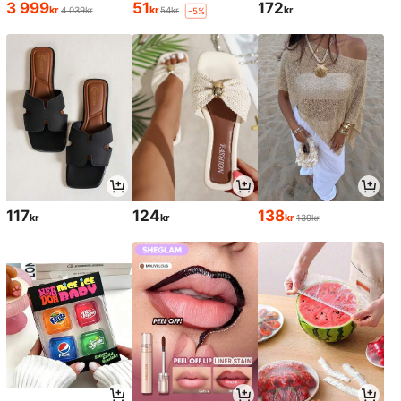
3 999
51
172
kr
kr
kr
4 039kr
54kr
-5%
117
124
138
kr
kr
kr
139kr