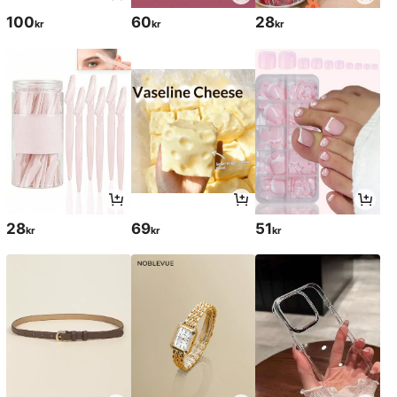
100
60
28
kr
kr
kr
28
69
51
kr
kr
kr