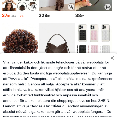
37
229
38
kr
kr
kr
38kr
-2%
Vi använder kakor och liknande teknologier på vår webbplats för
att tillhandahålla den tjänst du begär och för att sträva efter att
erbjuda dig den bästa möjliga webbplatsupplevelsen. Du kan välja
28
266
32
kr
kr
kr
att "Avvisa alla", "Acceptera alla" eller ställa in dina kakpreferenser
när som helst. Genom att välja "Acceptera alla" kommer vi att
ställa in alla valfria kakor, vilket hjälper oss att analysera trafik,
erbjuda förbättrad funktionalitet och anpassa innehåll och
annonser för att komplettera din shoppingupplevelse hos SHEIN.
Genom att välja "Avvisa alla" tillåter du endast användningen av
absolut nödvändiga kakor som gör att vår webbplats fungerar. Du