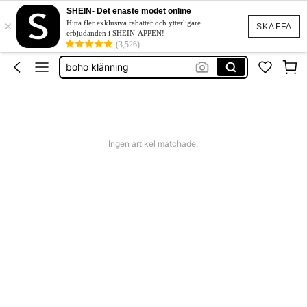
squishies
SHEIN- Det enaste modet online
×
Hitta fler exklusiva rabatter och ytterligare
festklänning bröllop
SKAFFA
erbjudanden i SHEIN-APPEN!
(3,526)
boho klänning
shorts dam
western outfit women
squishies
Ingen artikel matchade.