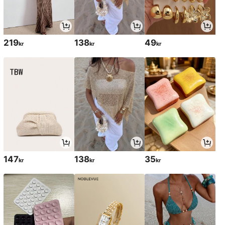
219
138
49
kr
kr
kr
147
138
35
kr
kr
kr