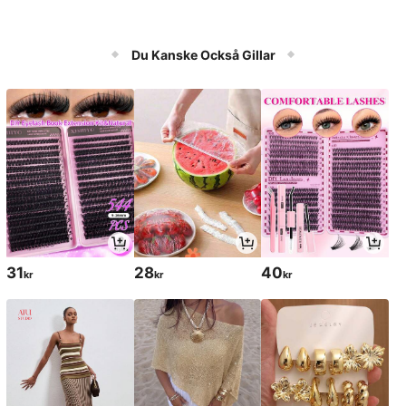
Du Kanske Också Gillar
31
28
40
kr
kr
kr