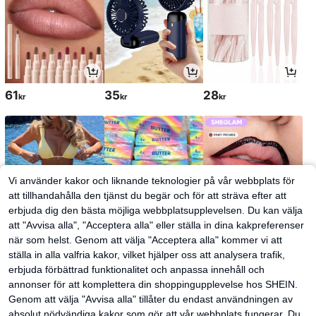
61
35
28
kr
kr
kr
Vi använder kakor och liknande teknologier på vår webbplats för
att tillhandahålla den tjänst du begär och för att sträva efter att
erbjuda dig den bästa möjliga webbplatsupplevelsen. Du kan välja
att "Avvisa alla", "Acceptera alla" eller ställa in dina kakpreferenser
när som helst. Genom att välja "Acceptera alla" kommer vi att
ställa in alla valfria kakor, vilket hjälper oss att analysera trafik,
129
52
54
kr
kr
kr
60kr
-10%
erbjuda förbättrad funktionalitet och anpassa innehåll och
annonser för att komplettera din shoppingupplevelse hos SHEIN.
Genom att välja "Avvisa alla" tillåter du endast användningen av
absolut nödvändiga kakor som gör att vår webbplats fungerar. Du