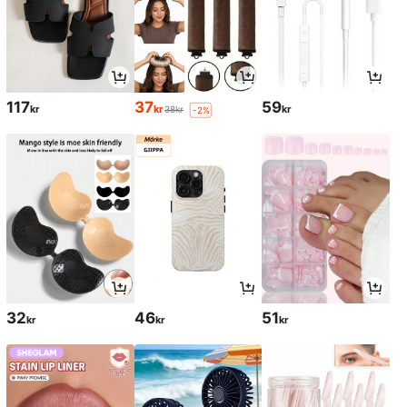
117
37
59
kr
kr
kr
38kr
-2%
32
46
51
kr
kr
kr