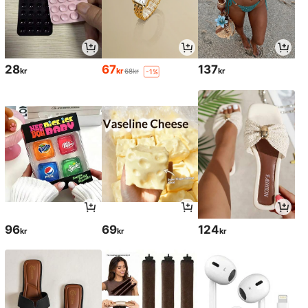
28
67
137
kr
kr
kr
68kr
-1%
96
69
124
kr
kr
kr