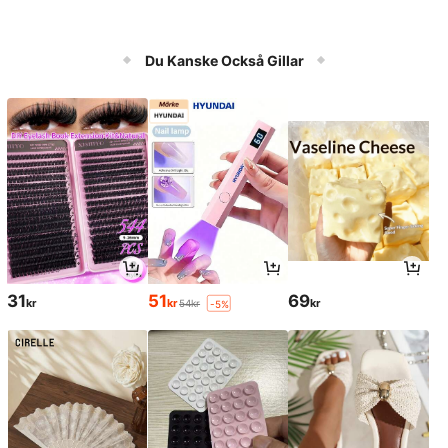
Du Kanske Också Gillar
31
51
69
kr
kr
kr
54kr
-5%