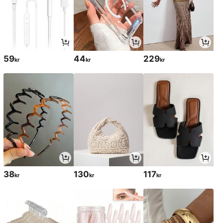
59
44
229
kr
kr
kr
38
130
117
kr
kr
kr