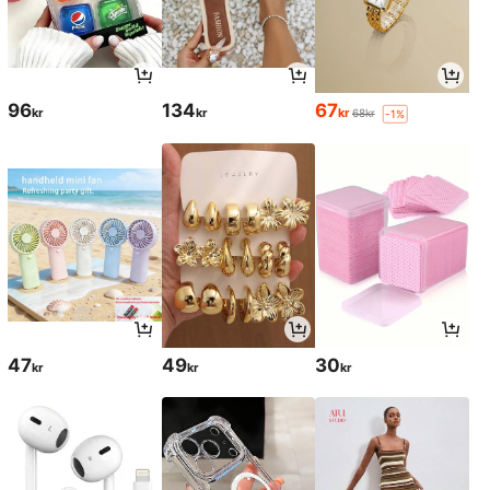
96
134
67
kr
kr
kr
68kr
-1%
47
49
30
kr
kr
kr