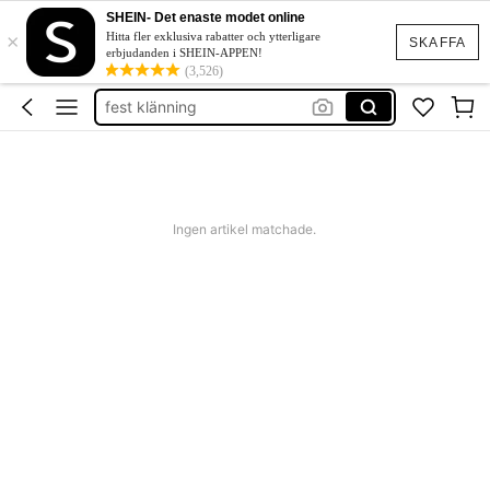
bikini
SHEIN- Det enaste modet online
×
klänning
Hitta fler exklusiva rabatter och ytterligare
SKAFFA
erbjudanden i SHEIN-APPEN!
kjol
(3,526)
fest klänning
bikinis sets
bikini
Ingen artikel matchade.