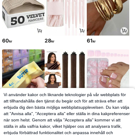
60
28
61
kr
kr
kr
Vi använder kakor och liknande teknologier på vår webbplats för
att tillhandahålla den tjänst du begär och för att sträva efter att
erbjuda dig den bästa möjliga webbplatsupplevelsen. Du kan välja
52
37
51
kr
kr
kr
38kr
-2%
att "Avvisa alla", "Acceptera alla" eller ställa in dina kakpreferenser
när som helst. Genom att välja "Acceptera alla" kommer vi att
ställa in alla valfria kakor, vilket hjälper oss att analysera trafik,
erbjuda förbättrad funktionalitet och anpassa innehåll och