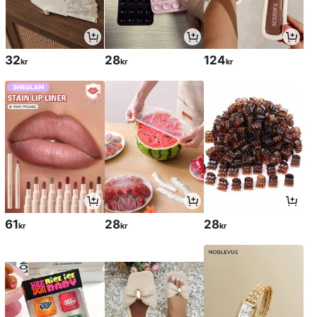
32
28
124
kr
kr
kr
61
28
28
kr
kr
kr