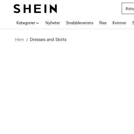
Baby
Use up 
Kategorier
Nyheter
Snabbleverans
Rea
Kvinnor
Hem
Dresses and Skirts
/