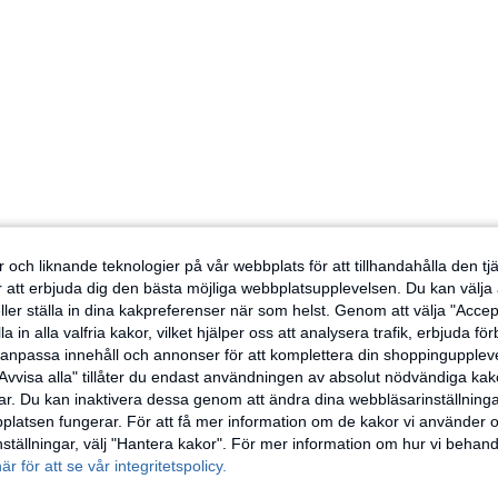
 och liknande teknologier på vår webbplats för att tillhandahålla den t
er att erbjuda dig den bästa möjliga webbplatsupplevelsen. Du kan välja a
ller ställa in dina kakpreferenser när som helst. Genom att välja "Accep
a in alla valfria kakor, vilket hjälper oss att analysera trafik, erbjuda fö
h anpassa innehåll och annonser för att komplettera din shoppingupple
Avvisa alla" tillåter du endast användningen av absolut nödvändiga kak
r. Du kan inaktivera dessa genom att ändra dina webbläsarinställning
latsen fungerar. För att få mer information om de kakor vi använder oc
inställningar, välj "Hantera kakor". För mer information om hur vi behand
här för att se vår integritetspolicy.