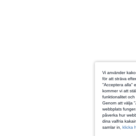
Vi använder kakor
för att sträva eft
"Acceptera alla" e
kommer vi att ställ
funktionalitet oc
Genom att välja "
webbplats fungera
påverka hur webbp
dina valfria kaka
samlar in,
klicka 