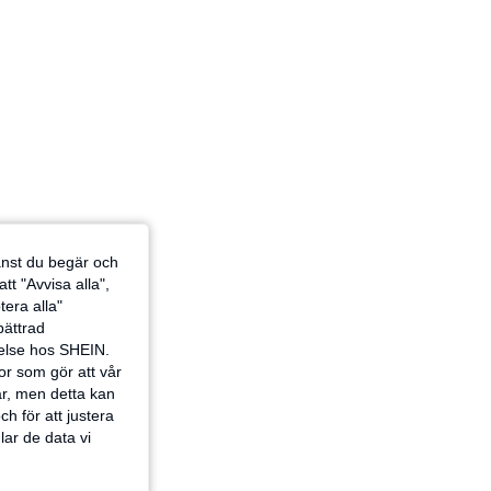
jänst du begär och
tt "Avvisa alla",
tera alla"
rbättrad
velse hos SHEIN.
or som gör att vår
ar, men detta kan
h för att justera
lar de data vi