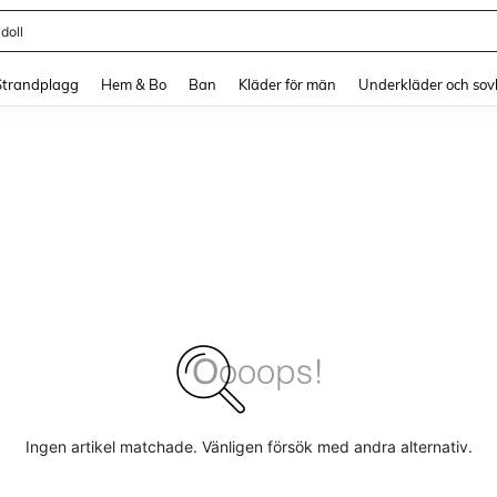
doll
and down arrow keys to navigate search Senaste sökning and sök och hitta. Pres
Strandplagg
Hem & Bo
Ban
Kläder för män
Underkläder och sov
Ingen artikel matchade. Vänligen försök med andra alternativ.