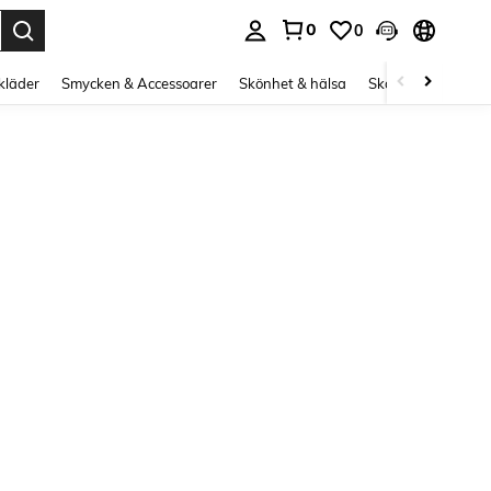
0
0
s Enter to select.
kläder
Smycken & Accessoarer
Skönhet & hälsa
Skor
Curve kläd