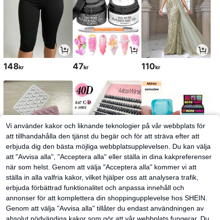
148
47
110
kr
kr
kr
Vi använder kakor och liknande teknologier på vår webbplats för
att tillhandahålla den tjänst du begär och för att sträva efter att
erbjuda dig den bästa möjliga webbplatsupplevelsen. Du kan välja
att "Avvisa alla", "Acceptera alla" eller ställa in dina kakpreferenser
när som helst. Genom att välja "Acceptera alla" kommer vi att
ställa in alla valfria kakor, vilket hjälper oss att analysera trafik,
28
60
83
kr
kr
kr
62kr
-3%
erbjuda förbättrad funktionalitet och anpassa innehåll och
annonser för att komplettera din shoppingupplevelse hos SHEIN.
Genom att välja "Avvisa alla" tillåter du endast användningen av
absolut nödvändiga kakor som gör att vår webbplats fungerar. Du