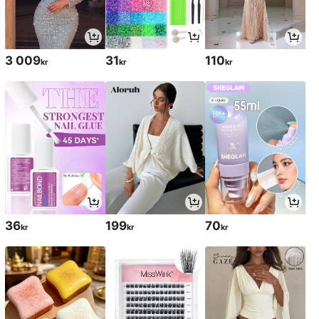
3 009
31
110
kr
kr
kr
36
199
70
kr
kr
kr