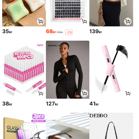
35
68
139
kr
kr
kr
70kr
-2%
38
127
41
kr
kr
kr