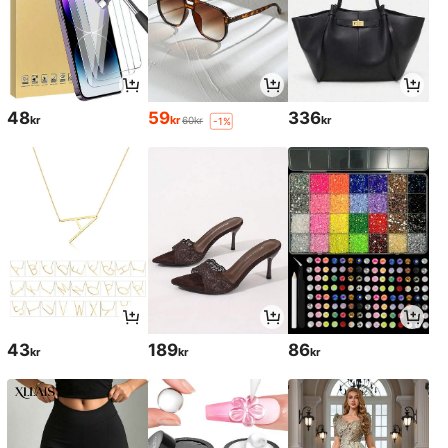
48
59
336
kr
kr
kr
60kr
-1%
43
189
86
kr
kr
kr