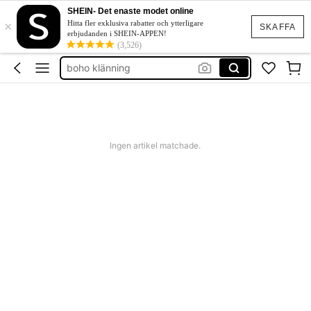
western outfit women
SHEIN- Det enaste modet online
×
squishies
Hitta fler exklusiva rabatter och ytterligare
SKAFFA
erbjudanden i SHEIN-APPEN!
festklänning bröllop
(3,526)
boho klänning
shorts dam
western outfit women
squishies
Ingen artikel matchade.