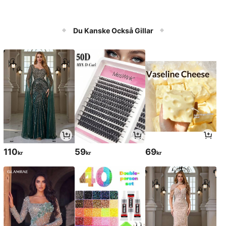
Du Kanske Också Gillar
110
59
69
kr
kr
kr