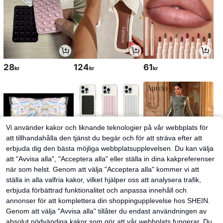
28
124
61
kr
kr
kr
Vi använder kakor och liknande teknologier på vår webbplats för
att tillhandahålla den tjänst du begär och för att sträva efter att
erbjuda dig den bästa möjliga webbplatsupplevelsen. Du kan välja
att "Avvisa alla", "Acceptera alla" eller ställa in dina kakpreferenser
när som helst. Genom att välja "Acceptera alla" kommer vi att
ställa in alla valfria kakor, vilket hjälper oss att analysera trafik,
30
32
2 139
kr
kr
kr
erbjuda förbättrad funktionalitet och anpassa innehåll och
annonser för att komplettera din shoppingupplevelse hos SHEIN.
Genom att välja "Avvisa alla" tillåter du endast användningen av
absolut nödvändiga kakor som gör att vår webbplats fungerar. Du