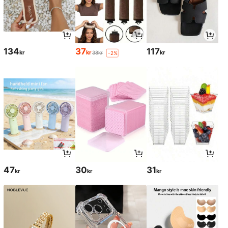
134
37
117
kr
kr
kr
38kr
-2%
47
30
31
kr
kr
kr