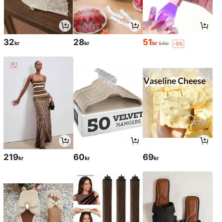
32
28
51
kr
kr
kr
54kr
-5%
219
60
69
kr
kr
kr