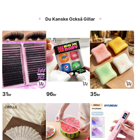
Du Kanske Också Gillar
31
96
35
kr
kr
kr