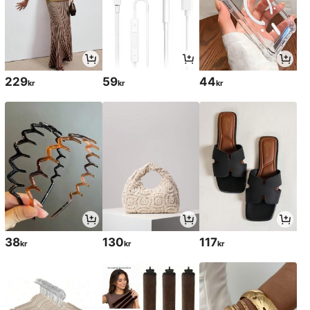
229
59
44
kr
kr
kr
38
130
117
kr
kr
kr