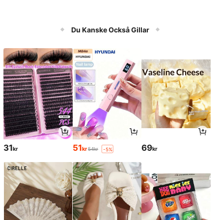
Du Kanske Också Gillar
31
51
69
kr
kr
kr
54kr
-5%