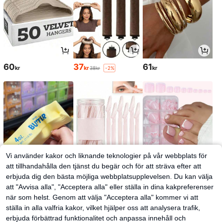
60
37
61
kr
kr
kr
38kr
-2%
Vi använder kakor och liknande teknologier på vår webbplats för
att tillhandahålla den tjänst du begär och för att sträva efter att
erbjuda dig den bästa möjliga webbplatsupplevelsen. Du kan välja
52
28
51
kr
kr
kr
att "Avvisa alla", "Acceptera alla" eller ställa in dina kakpreferenser
när som helst. Genom att välja "Acceptera alla" kommer vi att
ställa in alla valfria kakor, vilket hjälper oss att analysera trafik,
erbjuda förbättrad funktionalitet och anpassa innehåll och