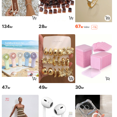
134
28
67
kr
kr
kr
68kr
-1%
47
49
30
kr
kr
kr