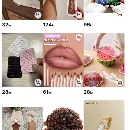
32
124
96
kr
kr
kr
28
61
28
kr
kr
kr