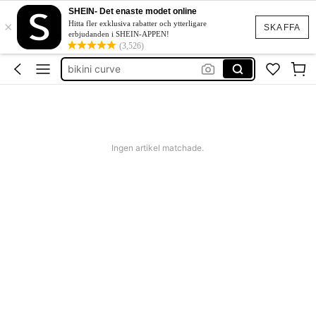
fest klänning
SHEIN- Det enaste modet online
×
bikini plus size
Hitta fler exklusiva rabatter och ytterligare
SKAFFA
erbjudanden i SHEIN-APPEN!
bikini curve
(3,526)
klänning curve
plus size women
fest klänning
Ingen artikel matchade.