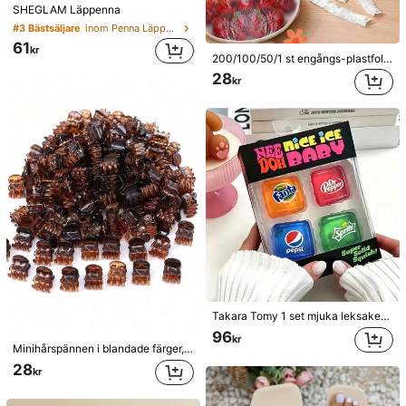
SHEGLAM Läppenna
#3 Bästsäljare
inom Penna Läpppenna
61
kr
200/100/50/1 st engångs-plastfolieskydd för mat, duschmunstycksskydd, multifunktionella engångs-krympväskor, engångsskoskydd, förtjockad plastfilm för köket, skydd för matförvaring i kylskåp, elastiska stretchskydd, för daglig användning
28
kr
Takara Tomy 1 set mjuka leksaker för barn, kubformad stressleksak, transparent klämbar stressleksak för barn, söt sodatema sensorisk stressleksak, bärbar liten unisex stressleksak, ångestdämpande handklämbar squishy-leksak, perfekt present till barnfödelsedagsparty och belöningar (slumpmässig stil)
96
kr
Minihårspännen i blandade färger, lämpliga för kvinnors frisyrer och dekorativa hårtillbehör, starkt grepp, kan fästa lugg. Detta hårtillbehör är lämpligt för dagligt bruk och är ett måste för flickor under skolstartssäsongen.
28
kr