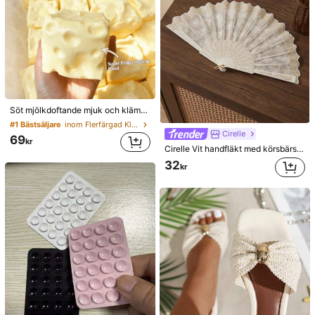
Söt mjölkdoftande mjuk och klämbar stressleksak i TPR, dumplingformad, 5 cm, söt och rolig stresslindrande prydnad, moderiktig och praktisk present, lämplig för födelsedag, påsk, halloween, jul och olika festgåvor, humörhöjande
#1 Bästsäljare
inom Flerfärgad Klämleksaker för tonåringar
Cirelle
69
kr
Cirelle Vit handfläkt med körsbärsblommor och guldfolietryck, lämplig för hemmabruk
32
kr