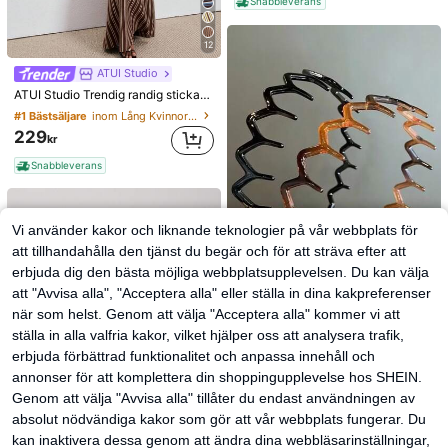
Snabbleverans
12
ATUI Studio
ATUI Studio Trendig randig stickad klänning för kvinnor, sommar
#1 Bästsäljare
inom Lång Kvinnors tröjklänningar
229
kr
Snabbleverans
Vi använder kakor och liknande teknologier på vår webbplats för
att tillhandahålla den tjänst du begär och för att sträva efter att
erbjuda dig den bästa möjliga webbplatsupplevelsen. Du kan välja
att "Avvisa alla", "Acceptera alla" eller ställa in dina kakpreferenser
#1 Bästsäljare
inom ABS Pannband
när som helst. Genom att välja "Acceptera alla" kommer vi att
(1000+)
2 st enkla stora vågformade hårband för kvinnor, makeup-hårband, plast, för vardagsbruk
#1 Bästsäljare
#1 Bästsäljare
inom ABS Pannband
inom ABS Pannband
ställa in alla valfria kakor, vilket hjälper oss att analysera trafik,
(1000+)
(1000+)
erbjuda förbättrad funktionalitet och anpassa innehåll och
38
#1 Bästsäljare
inom ABS Pannband
kr
annonser för att komplettera din shoppingupplevelse hos SHEIN.
(1000+)
Genom att välja "Avvisa alla" tillåter du endast användningen av
absolut nödvändiga kakor som gör att vår webbplats fungerar. Du
kan inaktivera dessa genom att ändra dina webbläsarinställningar,