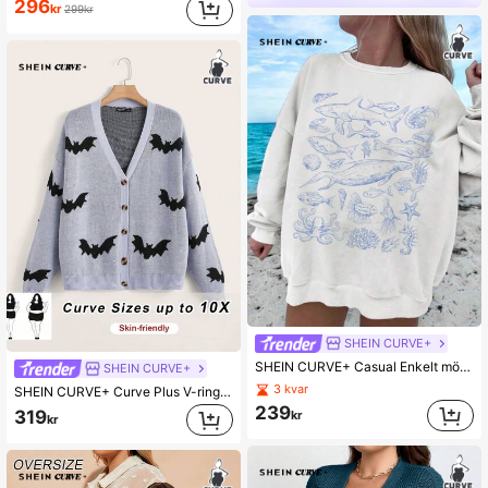
296
kr
299kr
SHEIN CURVE+
SHEIN CURVE+ Casual Enkelt mönster Rund Hals Lös Plus Size Långärmad tröja, höst/vinter
SHEIN CURVE+
3 kvar
SHEIN CURVE+ Curve Plus V-ringad främre knapp Långärmad Bat Sweater Cardigan, Winter Fall Halloween
239
319
kr
kr