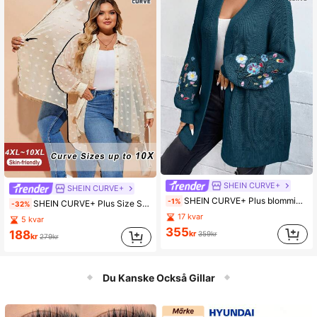
SHEIN CURVE+
SHEIN CURVE+
SHEIN CURVE+ Plus blommig broderi Drop Shoulder Duster Cardigan, för vintern
-1%
SHEIN CURVE+ Plus Size Skir Floral Textured Lång Blus Mångsidig & Elegant
-32%
17 kvar
5 kvar
355
188
kr
359kr
kr
279kr
Du Kanske Också Gillar