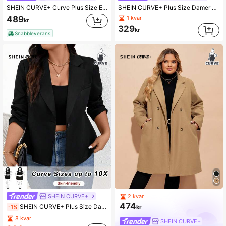
SHEIN CURVE+ Curve Plus Size Enfärgad vadderad med huva med dragsko i midjan, för vintern
SHEIN CURVE+ Plus Size Damer med djup V-hals, hög delad axelvaddsklänning, Lämplig för Date Night, Födelsedag, Bachelorette Party Outfit, Casual, Shopping, Gå ut, Semester, Strand, Lätt att matcha & Ser smal ut, Flatter The Figure
489
1 kvar
kr
329
kr
Snabbleverans
SHEIN CURVE+
2 kvar
474
SHEIN CURVE+ Plus Size Damkläder Höstkläder Ny stil Mode Fritidspendling Elegant arbetsplats Arbete Tillbaka till skolan Kläder Lärarkläder Business Professionell Pride Outfits Svart topp Business Casual Plus Overaller Gå ut Toppar Svarta blazers
kr
-1%
8 kvar
SHEIN CURVE+