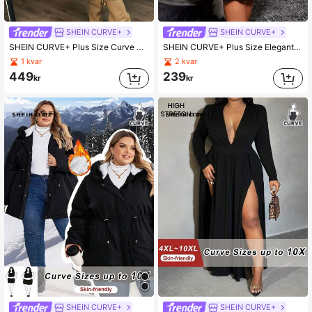
SHEIN CURVE+
SHEIN CURVE+
SHEIN CURVE+ Plus Size Curve Streetwear & Casual Lös baseballjacka, färgblockdesign med fickor och nummer 98, stickad koftajacka för kvinnor för höst/vinter,höstkläder,hösttröjor
SHEIN CURVE+ Plus Size Elegant Enfärgad Lace Patchwork Klänning, Höst
1 kvar
2 kvar
449
239
kr
kr
SHEIN CURVE+
SHEIN CURVE+