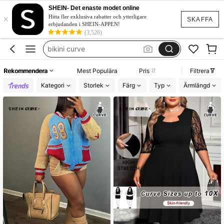
plus size women
SHEIN- Det enaste modet online
×
fest klänning
Hitta fler exklusiva rabatter och ytterligare
SKAFFA
erbjudanden i SHEIN-APPEN!
bikini plus size
(3,526)
bikini curve
jeans
Rekommendera
Mest Populära
Pris
Filtrera
plus size women
Kategori
Storlek
Färg
Typ
Ärmlängd
fest klänning