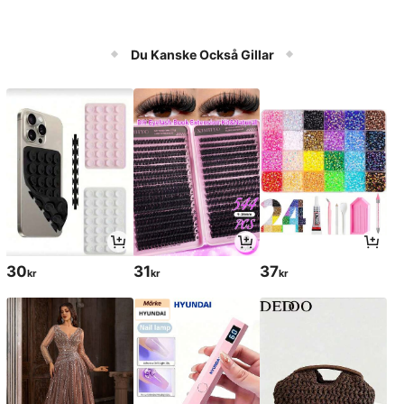
Du Kanske Också Gillar
30
31
37
kr
kr
kr