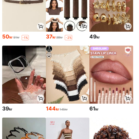
50
37
49
kr
kr
kr
51kr
38kr
-1%
-2%
39
144
61
kr
kr
kr
145kr