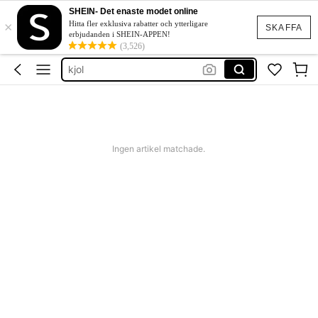
bikini
SHEIN- Det enaste modet online
×
fest klänning
Hitta fler exklusiva rabatter och ytterligare
SKAFFA
erbjudanden i SHEIN-APPEN!
kjol
(3,526)
festklänning
klänningar dam
bikini
Ingen artikel matchade.