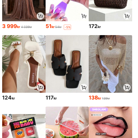
3 999
51
172
kr
kr
kr
4 039kr
54kr
-5%
124
117
138
kr
kr
kr
139kr