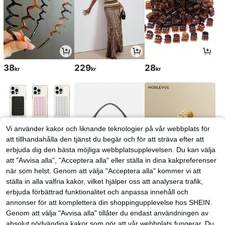
38
229
28
kr
kr
kr
Vi använder kakor och liknande teknologier på vår webbplats för
att tillhandahålla den tjänst du begär och för att sträva efter att
erbjuda dig den bästa möjliga webbplatsupplevelsen. Du kan välja
att "Avvisa alla", "Acceptera alla" eller ställa in dina kakpreferenser
när som helst. Genom att välja "Acceptera alla" kommer vi att
ställa in alla valfria kakor, vilket hjälper oss att analysera trafik,
32
266
67
kr
kr
kr
68kr
-1%
erbjuda förbättrad funktionalitet och anpassa innehåll och
annonser för att komplettera din shoppingupplevelse hos SHEIN.
Genom att välja "Avvisa alla" tillåter du endast användningen av
absolut nödvändiga kakor som gör att vår webbplats fungerar. Du