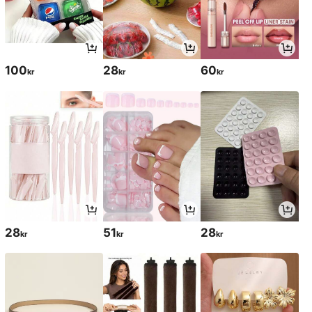
100
28
60
kr
kr
kr
28
51
28
kr
kr
kr