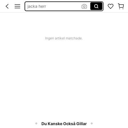
jacka herr
جاكيت رجالي
jacka man
jacket for men
Ingen artikel matchade.
Du Kanske Också Gillar