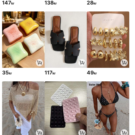
147
138
28
kr
kr
kr
35
117
49
kr
kr
kr