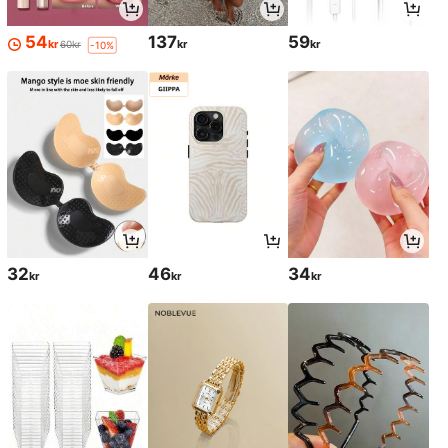
54
137
59
kr
kr
kr
60kr
-10%
32
46
34
kr
kr
kr