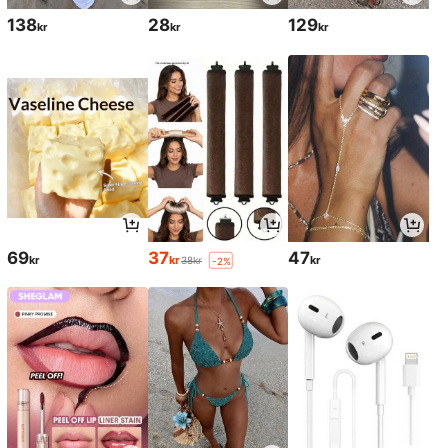
138
28
129
kr
kr
kr
69
37
47
kr
kr
kr
38kr
-2%