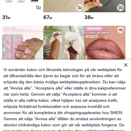
31
67
38
kr
kr
kr
Vi använder kakor och liknande teknologier på vår webbplats för
att tillhandahålla den tjänst du begär och för att sträva efter att
erbjuda dig den bästa möjliga webbplatsupplevelsen. Du kan välja
51
124
61
kr
kr
kr
att "Avvisa alla", "Acceptera alla" eller ställa in dina kakpreferenser
när som helst. Genom att välja "Acceptera alla" kommer vi att
ställa in alla valfria kakor, vilket hjälper oss att analysera trafik,
erbjuda förbättrad funktionalitet och anpassa innehåll och
annonser för att komplettera din shoppingupplevelse hos SHEIN.
Genom att välja "Avvisa alla" tillåter du endast användningen av
absolut nödvändiga kakor som gör att vår webbplats fungerar. Du