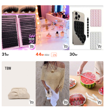
31
44
30
kr
kr
kr
45kr
-2%