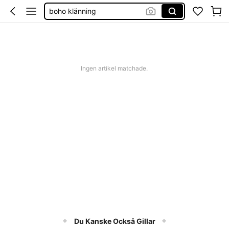
boho klänning
shorts dam
western outfit women
squishies
Ingen artikel matchade.
Du Kanske Också Gillar