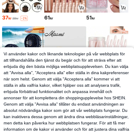
37
61
51
kr
kr
kr
38kr
-2%
Vi använder kakor och liknande teknologier på vår webbplats för
att tillhandahålla den tjänst du begär och för att sträva efter att
erbjuda dig den bästa möjliga webbplatsupplevelsen. Du kan välja
att "Avvisa alla", "Acceptera alla" eller ställa in dina kakpreferenser
när som helst. Genom att välja "Acceptera alla" kommer vi att
ställa in alla valfria kakor, vilket hjälper oss att analysera trafik,
35
227
28
kr
kr
kr
erbjuda förbättrad funktionalitet och anpassa innehåll och
annonser för att komplettera din shoppingupplevelse hos SHEIN.
Genom att välja "Avvisa alla" tillåter du endast användningen av
absolut nödvändiga kakor som gör att vår webbplats fungerar. Du
kan inaktivera dessa genom att ändra dina webbläsarinställningar,
men detta kan påverka hur webbplatsen fungerar. För att få mer
information om de kakor vi använder och för att justera dina valfria