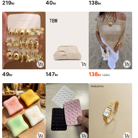
219
40
138
kr
kr
kr
49
147
138
kr
kr
kr
139kr