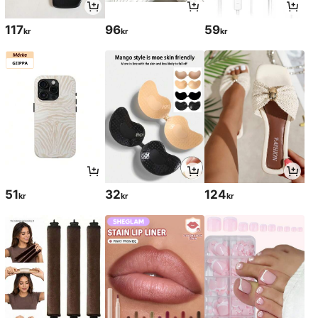
117
96
59
kr
kr
kr
51
32
124
kr
kr
kr