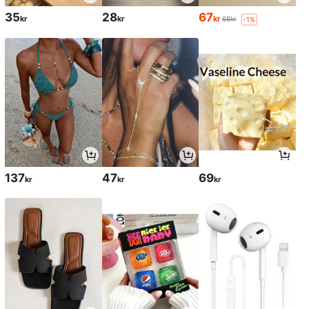
35
28
67
kr
kr
kr
68kr
-1%
137
47
69
kr
kr
kr