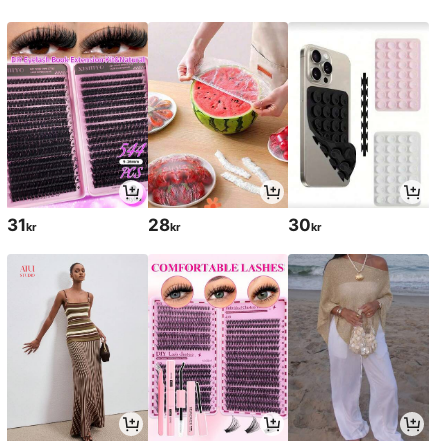
31
28
30
kr
kr
kr