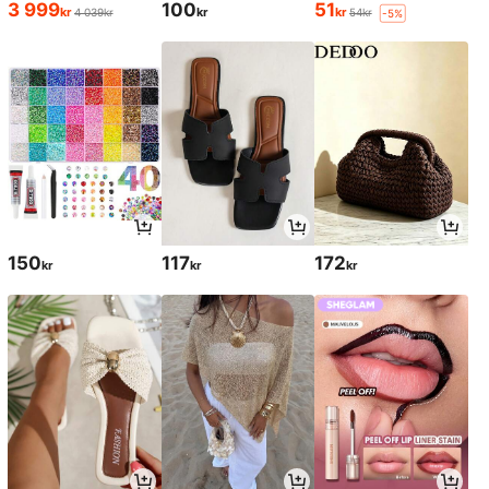
3 999
100
51
kr
kr
kr
4 039kr
54kr
-5%
150
117
172
kr
kr
kr