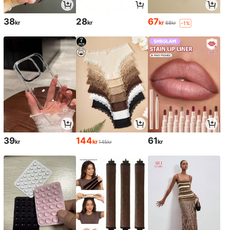
38
28
67
kr
kr
kr
68kr
-1%
39
144
61
kr
kr
kr
145kr