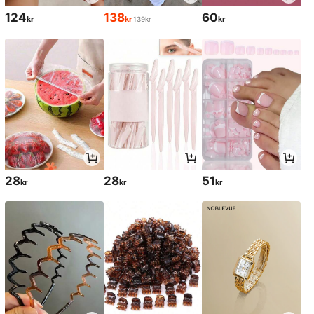
124
138
60
kr
kr
kr
139kr
28
28
51
kr
kr
kr