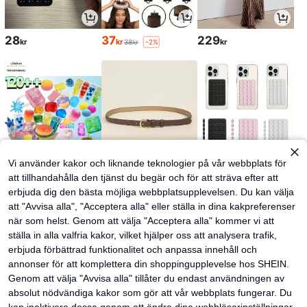
28
37
229
kr
kr
kr
38kr
-2%
Vi använder kakor och liknande teknologier på vår webbplats för
att tillhandahålla den tjänst du begär och för att sträva efter att
erbjuda dig den bästa möjliga webbplatsupplevelsen. Du kan välja
86
50
32
kr
kr
kr
51kr
-1%
att "Avvisa alla", "Acceptera alla" eller ställa in dina kakpreferenser
när som helst. Genom att välja "Acceptera alla" kommer vi att
ställa in alla valfria kakor, vilket hjälper oss att analysera trafik,
erbjuda förbättrad funktionalitet och anpassa innehåll och
annonser för att komplettera din shoppingupplevelse hos SHEIN.
Genom att välja "Avvisa alla" tillåter du endast användningen av
absolut nödvändiga kakor som gör att vår webbplats fungerar. Du