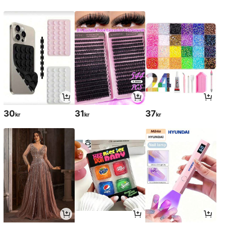
30
31
37
kr
kr
kr