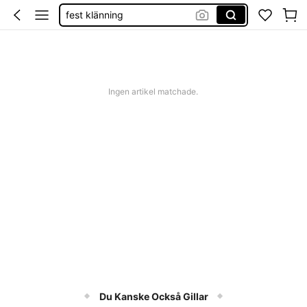
fest klänning
kjol
klänningar dam
bikini
Ingen artikel matchade.
Du Kanske Också Gillar