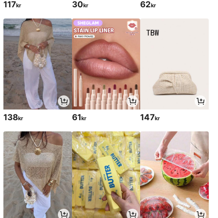
117
30
62
kr
kr
kr
138
61
147
kr
kr
kr