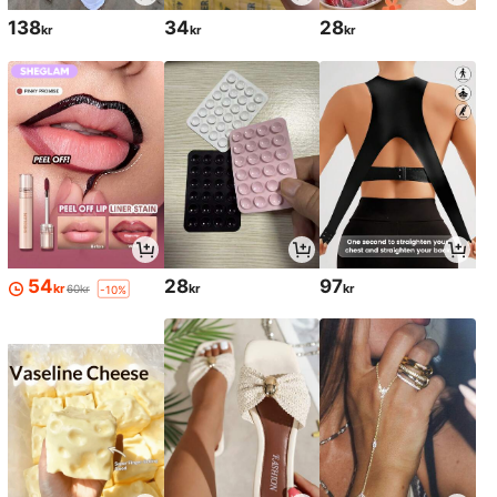
138
34
28
kr
kr
kr
54
28
97
kr
kr
kr
60kr
-10%