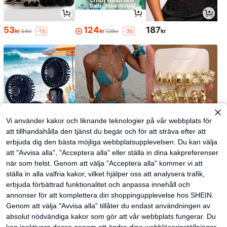
53
124
187
kr
kr
kr
54kr
129kr
-1%
-3%
Vi använder kakor och liknande teknologier på vår webbplats för
att tillhandahålla den tjänst du begär och för att sträva efter att
erbjuda dig den bästa möjliga webbplatsupplevelsen. Du kan välja
35
137
49
kr
kr
kr
att "Avvisa alla", "Acceptera alla" eller ställa in dina kakpreferenser
när som helst. Genom att välja "Acceptera alla" kommer vi att
ställa in alla valfria kakor, vilket hjälper oss att analysera trafik,
erbjuda förbättrad funktionalitet och anpassa innehåll och
annonser för att komplettera din shoppingupplevelse hos SHEIN.
Genom att välja "Avvisa alla" tillåter du endast användningen av
absolut nödvändiga kakor som gör att vår webbplats fungerar. Du