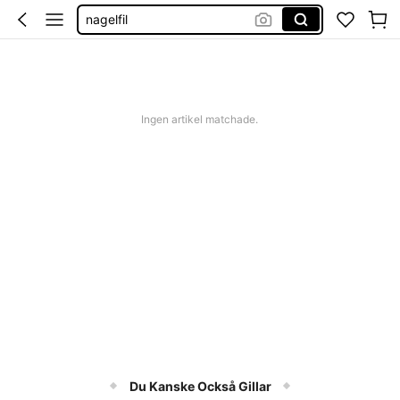
nagelfil
naglar tillbehör
nagel tillbehör
Ingen artikel matchade.
Du Kanske Också Gillar