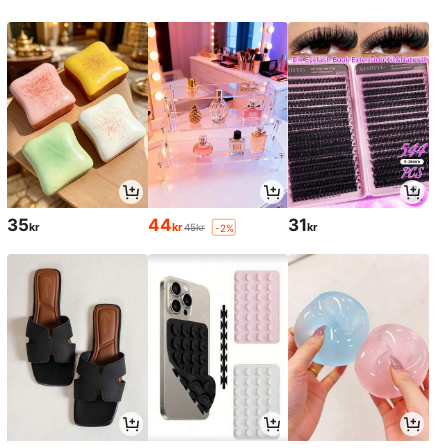
35
44
31
kr
kr
kr
45kr
-2%