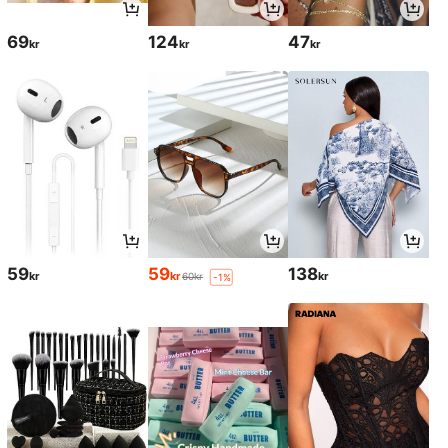
69
124
47
kr
kr
kr
59
59
138
kr
kr
kr
60kr
-1%