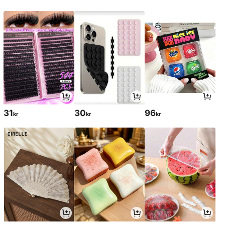
31
30
96
kr
kr
kr