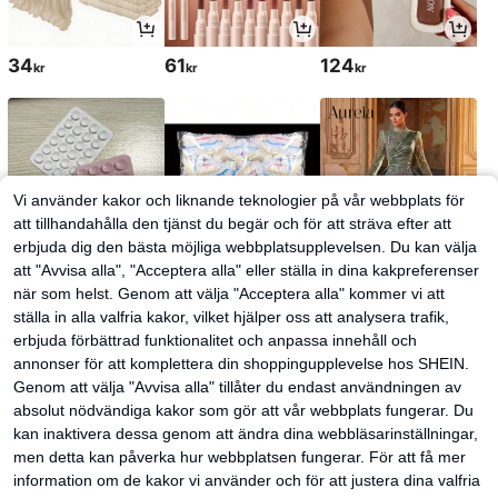
34
61
124
kr
kr
kr
Vi använder kakor och liknande teknologier på vår webbplats för
att tillhandahålla den tjänst du begär och för att sträva efter att
erbjuda dig den bästa möjliga webbplatsupplevelsen. Du kan välja
att "Avvisa alla", "Acceptera alla" eller ställa in dina kakpreferenser
när som helst. Genom att välja "Acceptera alla" kommer vi att
ställa in alla valfria kakor, vilket hjälper oss att analysera trafik,
28
30
2 139
kr
kr
kr
erbjuda förbättrad funktionalitet och anpassa innehåll och
annonser för att komplettera din shoppingupplevelse hos SHEIN.
Genom att välja "Avvisa alla" tillåter du endast användningen av
absolut nödvändiga kakor som gör att vår webbplats fungerar. Du
kan inaktivera dessa genom att ändra dina webbläsarinställningar,
men detta kan påverka hur webbplatsen fungerar. För att få mer
information om de kakor vi använder och för att justera dina valfria