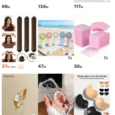
69
134
117
kr
kr
kr
37
47
30
kr
kr
kr
38kr
-2%