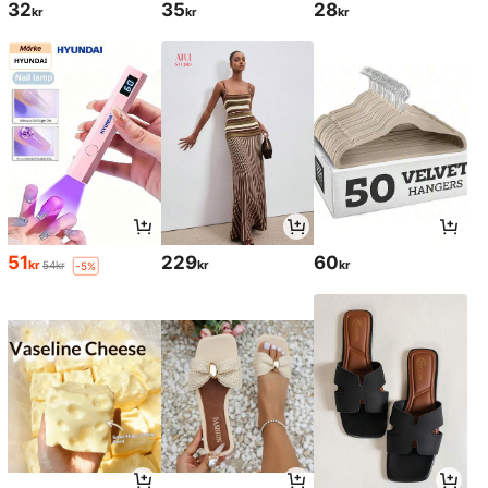
32
35
28
kr
kr
kr
51
229
60
kr
kr
kr
54kr
-5%