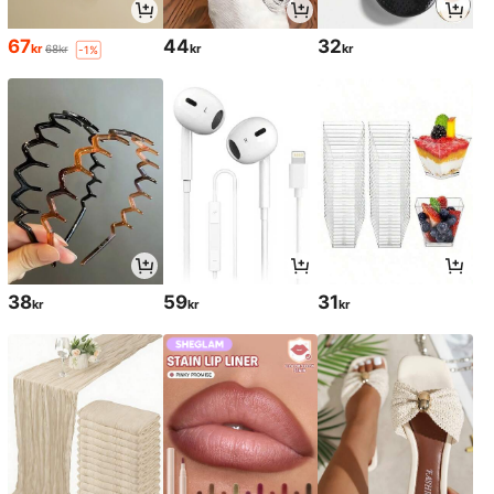
67
44
32
kr
kr
kr
68kr
-1%
38
59
31
kr
kr
kr