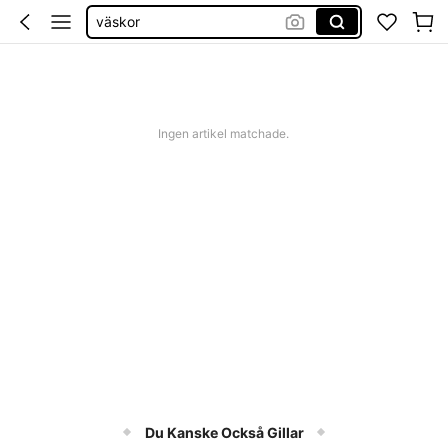
handväska
bag
strandväska
väska
Ingen artikel matchade.
Du Kanske Också Gillar