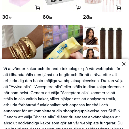
30
60
28
kr
kr
kr
Vi använder kakor och liknande teknologier på vår webbplats för
att tillhandahålla den tjänst du begär och för att sträva efter att
erbjuda dig den bästa möjliga webbplatsupplevelsen. Du kan välja
61
52
37
kr
kr
kr
38kr
-2%
att "Avvisa alla", "Acceptera alla" eller ställa in dina kakpreferenser
när som helst. Genom att välja "Acceptera alla" kommer vi att
ställa in alla valfria kakor, vilket hjälper oss att analysera trafik,
erbjuda förbättrad funktionalitet och anpassa innehåll och
annonser för att komplettera din shoppingupplevelse hos SHEIN.
Genom att välja "Avvisa alla" tillåter du endast användningen av
absolut nödvändiga kakor som gör att vår webbplats fungerar. Du