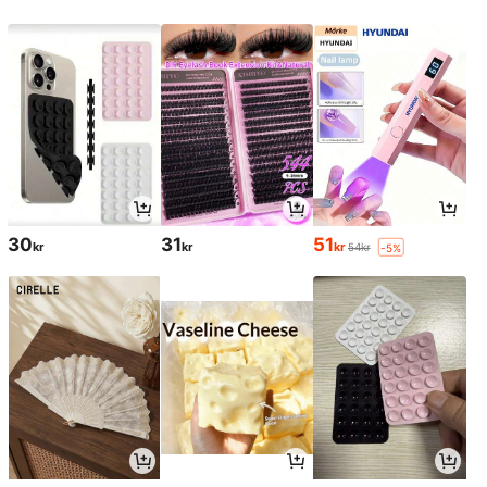
30
31
51
kr
kr
kr
54kr
-5%