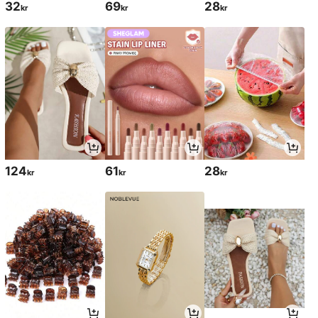
32
69
28
kr
kr
kr
124
61
28
kr
kr
kr