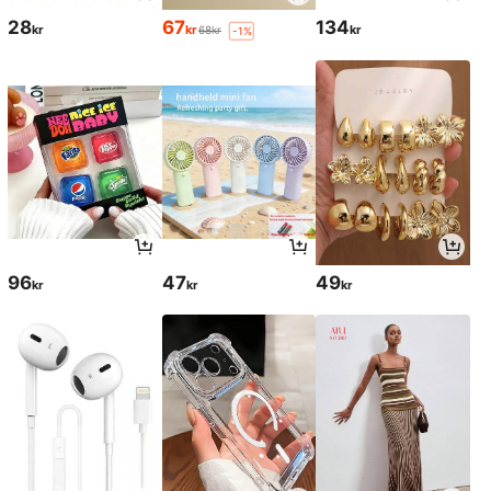
28
67
134
kr
kr
kr
68kr
-1%
96
47
49
kr
kr
kr