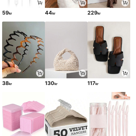
59
44
229
kr
kr
kr
38
130
117
kr
kr
kr