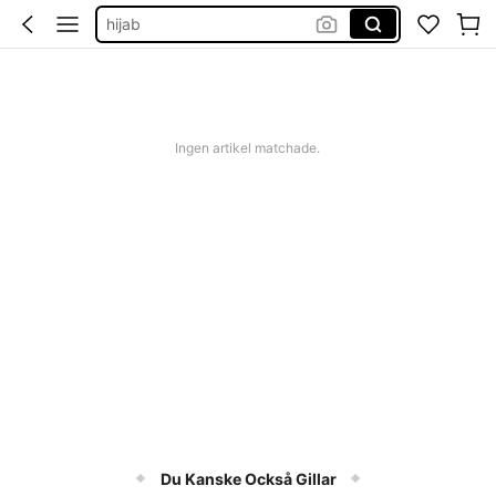
hijab
hårklämma
solglasögon kvinna
solglasögon
Ingen artikel matchade.
Du Kanske Också Gillar