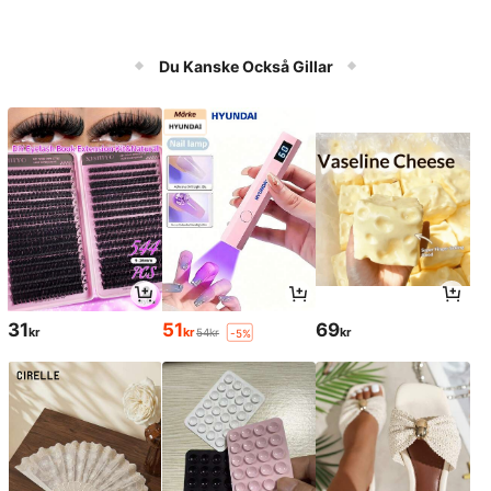
Du Kanske Också Gillar
31
51
69
kr
kr
kr
54kr
-5%