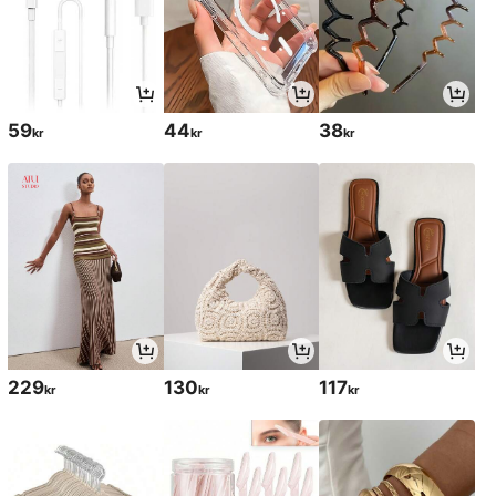
59
44
38
kr
kr
kr
229
130
117
kr
kr
kr