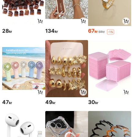
28
134
67
kr
kr
kr
68kr
-1%
47
49
30
kr
kr
kr