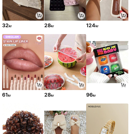
32
28
124
kr
kr
kr
61
28
96
kr
kr
kr