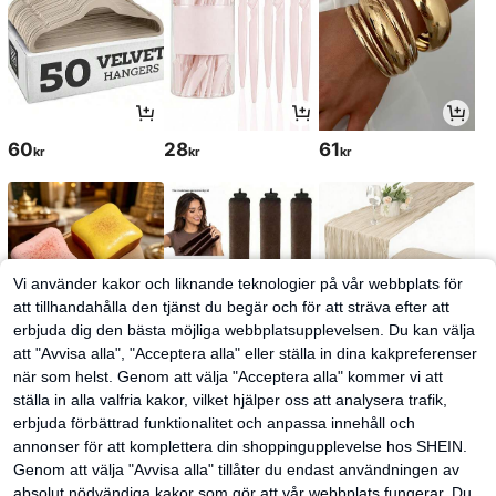
60
28
61
kr
kr
kr
Vi använder kakor och liknande teknologier på vår webbplats för
att tillhandahålla den tjänst du begär och för att sträva efter att
erbjuda dig den bästa möjliga webbplatsupplevelsen. Du kan välja
att "Avvisa alla", "Acceptera alla" eller ställa in dina kakpreferenser
när som helst. Genom att välja "Acceptera alla" kommer vi att
ställa in alla valfria kakor, vilket hjälper oss att analysera trafik,
35
37
34
kr
kr
kr
38kr
-2%
erbjuda förbättrad funktionalitet och anpassa innehåll och
annonser för att komplettera din shoppingupplevelse hos SHEIN.
Genom att välja "Avvisa alla" tillåter du endast användningen av
absolut nödvändiga kakor som gör att vår webbplats fungerar. Du