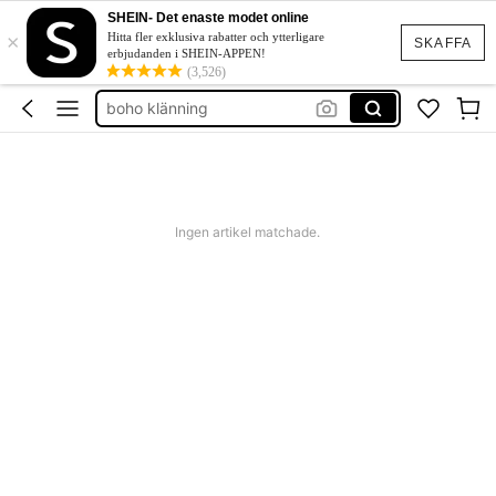
squishies
SHEIN- Det enaste modet online
×
festklänning bröllop
Hitta fler exklusiva rabatter och ytterligare
SKAFFA
erbjudanden i SHEIN-APPEN!
boho klänning
(3,526)
shorts dam
western outfit women
squishies
Ingen artikel matchade.