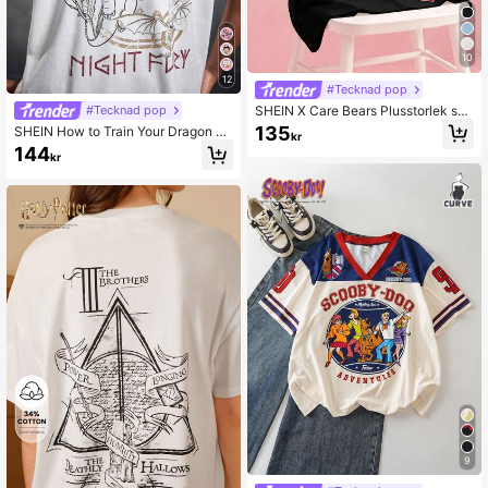
10
12
#Tecknad pop
SHEIN X Care Bears Plusstorlek so
#Tecknad pop
mmar- och casual-t-shirt med björn
135
SHEIN How to Train Your Dragon D
kr
- och siffrortryck
am T-shirt med kort ärm och bokstä
144
kr
ver, sommar, avslappnad
9