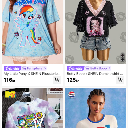
Fansphere
Betty Boop
My Little Pony X SHEIN Plusstorlek
Betty Boop x SHEIN Damt-t-shirt m
söt ponnytryck rund hals kortärmad
ed kort ärm och v-ringning i kontras
116
125
kr
kr
t-shirt, sommar
tfärgad spets,