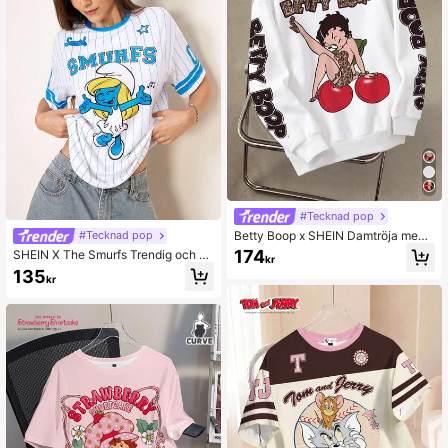
#Tecknad pop
Betty Boop x SHEIN Damtröja med r
#Tecknad pop
und hals, avslappnad text och figur,
174
SHEIN X The Smurfs Trendig och m
kr
höst
ångsidig randig t-shirt med rund hal
135
kr
s och kort ärm för kvinnor.