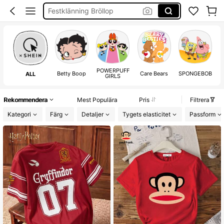
Boho Klänning
Shorts Dam
Western Outfit Women
Blusar
POWERPUFF
Fest Klänning Bröllop
Betty Boop
Care Bears
SPONGEBOB
ALL
GIRLS
Byxor Herr
Rekommendera
Mest Populära
Pris
Filtrera
Set 2 Piece Set Women
Kategori
Färg
Detaljer
Tygets elasticitet
Passform
Nya Höstlook