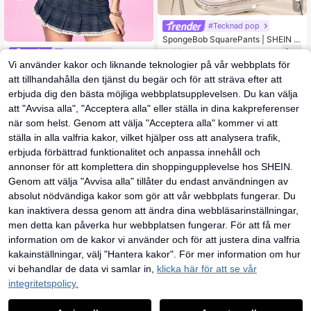
7
#Tecknad pop
SpongeBob SquarePants | SHEIN S
vart t-shirt med rund hals och kort ä
149
Fansphere
kr
rm för kvinnor, tecknat mönster
Vi använder kakor och liknande teknologier på vår webbplats för
Mean Girls | SHEIN Damtopp med p
atchwork, ränder, skjortkrage och k
119
att tillhandahålla den tjänst du begär och för att sträva efter att
kr
orta ärmar
erbjuda dig den bästa möjliga webbplatsupplevelsen. Du kan välja
att "Avvisa alla", "Acceptera alla" eller ställa in dina kakpreferenser
när som helst. Genom att välja "Acceptera alla" kommer vi att
ställa in alla valfria kakor, vilket hjälper oss att analysera trafik,
erbjuda förbättrad funktionalitet och anpassa innehåll och
annonser för att komplettera din shoppingupplevelse hos SHEIN.
Genom att välja "Avvisa alla" tillåter du endast användningen av
absolut nödvändiga kakor som gör att vår webbplats fungerar. Du
kan inaktivera dessa genom att ändra dina webbläsarinställningar,
men detta kan påverka hur webbplatsen fungerar. För att få mer
information om de kakor vi använder och för att justera dina valfria
kakainställningar, välj "Hantera kakor". För mer information om hur
vi behandlar de data vi samlar in,
klicka här för att se vår
SCOOBY-DOO
integritetspolicy.
1
5
SCOOBY-DOO X SHEIN Moderiktig
0
och mångsidig blus med asymmetri
144
#Tecknad pop