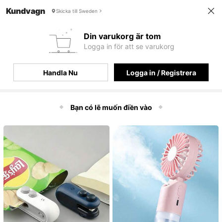
Kundvagn
Skicka till Sweden
Din varukorg är tom
Logga in för att se varukorg
Handla Nu
Logga in / Registrera
Skip product recommendations, go to checkout
Bạn có lẽ muốn điền vào