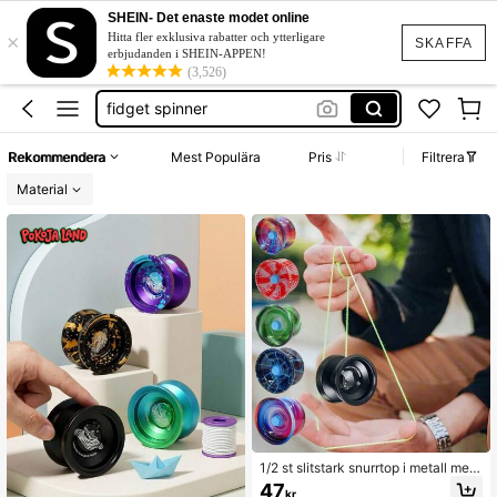
finger spinner
SHEIN- Det enaste modet online
×
yoyo
Hitta fler exklusiva rabatter och ytterligare
SKAFFA
erbjudanden i SHEIN-APPEN!
jojo
(3,526)
fidget spinner
yo-yo
Rekommendera
Mest Populära
Pris
Filtrera
finger spinner
Material
yoyo
1/2 st slitstark snurrtop i metall med
avtagbar sträng - lämplig för nybörj
47
kr