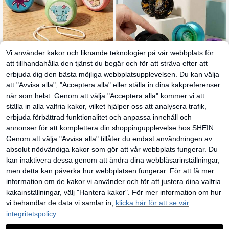
Vi använder kakor och liknande teknologier på vår webbplats för
1 st roterande gyroskop, bland
NEW
att tillhandahålla den tjänst du begär och för att sträva efter att
färgat mönster, barnfestgåva, klass
64
kr
pris, födelsedagspresent, halloween
erbjuda dig den bästa möjliga webbplatsupplevelsen. Du kan välja
present, julklapp, julaftonsgåva
1
andra säljare
att "Avvisa alla", "Acceptera alla" eller ställa in dina kakpreferenser
när som helst. Genom att välja "Acceptera alla" kommer vi att
MINKOJA En exklusiv yo-yo-l
NEW
eksak, rik i färg, fidgetleksak, utom
ställa in alla valfria kakor, vilket hjälper oss att analysera trafik,
137
kr
husleksak, leksak för tonåringar, pr
erbjuda förbättrad funktionalitet och anpassa innehåll och
ofessionell tävlingsyo-yo i metall, f
esttillbehör, sommarleksak, en utmä
annonser för att komplettera din shoppingupplevelse hos SHEIN.
rkt present till födelsedag, efter skol
Genom att välja "Avvisa alla" tillåter du endast användningen av
an, helg, sommarlov, jul (skickas me
d 5 rep, 1 par handskar och 1 tunt la
absolut nödvändiga kakor som gör att vår webbplats fungerar. Du
ger)
kan inaktivera dessa genom att ändra dina webbläsarinställningar,
men detta kan påverka hur webbplatsen fungerar. För att få mer
information om de kakor vi använder och för att justera dina valfria
kakainställningar, välj "Hantera kakor". För mer information om hur
vi behandlar de data vi samlar in,
klicka här för att se vår
1 st metalljojo, responsiv för trick, til
integritetspolicy.
lverkad av aluminiumlegering med
33 kvar
precisionslager, lämplig för nybörjar