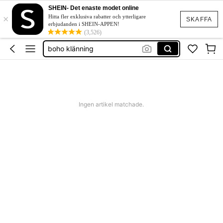
squishies
SHEIN- Det enaste modet online
×
festklänning bröllop
Hitta fler exklusiva rabatter och ytterligare
SKAFFA
erbjudanden i SHEIN-APPEN!
boho klänning
(3,526)
shorts dam
western outfit women
squishies
Ingen artikel matchade.