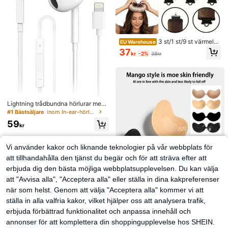
3 st/1 st/9 st värmelös
EU Warehouse
a locktångset för kvinnor i satin, ink
37
kr
-2%
38kr
luderar hårlockare, pannbandslock
are och elektrisk locktång, inbyggd
flexibel metalltråd, lämplig för sömn,
högstudsande gummifyllning, mjuk
och bekväm, passar normalt hår, sk
apar avslappnade lockar, europeisk
t och amerikanskt minimalistiskt ve
Lightning trådbundna hörlurar med
rktyg för stora vågor under sömn, pr
mikrofon och volymkontroll, kompa
#1 Bästsäljare
inom In-ear-hörlurar
esent
tibla med , HiFi-stereo, brusreducer
59
ade, kompatibla med 14/13/12/11/X
kr
R/XS/X/8/7, stöder alla iOS-system.
Dessa Lightning trådbundna hörlura
r är kompatibla med Apple-enheter,
Vi använder kakor och liknande teknologier på vår webbplats för
in-ear-design, med HiFi-baseffekt,
att tillhandahålla den tjänst du begär och för att sträva efter att
ett idealiskt val för pendling med 14
Plus/13/12/11 Pro Max.
erbjuda dig den bästa möjliga webbplatsupplevelsen. Du kan välja
att "Avvisa alla", "Acceptera alla" eller ställa in dina kakpreferenser
när som helst. Genom att välja "Acceptera alla" kommer vi att
ställa in alla valfria kakor, vilket hjälper oss att analysera trafik,
erbjuda förbättrad funktionalitet och anpassa innehåll och
4 st (2 svarta + 2 hudf
EU Warehouse
annonser för att komplettera din shoppingupplevelse hos SHEIN.
ärgade) självhäftande osynliga bh-
#1 Bästsäljare
inom Startsida Kvinnors klibbiga BH