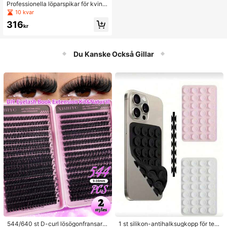
36-42
Professionella löparspikar för kvinn
or med 8 spikar, tonat rosa-lila mes
10 kvar
h, lätta halkfria sprint-/längdhopp-/r
316
acingskor för plastbana, avtagbara
kr
Du Kanske Också Gillar
544/640 st D-curl lösögonfransar,
1 st silikon-antihalksugkopp för tele