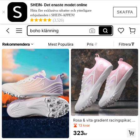
western outfit women
SHEIN- Det enaste modet online
×
squishies
Hitta fler exklusiva rabatter och ytterligare
SKAFFA
erbjudanden i SHEIN-APPEN!
festklänning bröllop
(3,526)
boho klänning
shorts dam
Rekommendera
Mest Populära
Pris
Filtrera
western outfit women
squishies
Rosa & vita gradient racingspikar, a
ndningsbara track & field-skor för t
13 kvar
onårstjejer, 8 avtagbara spikar, TPU
323
slitstark yttersula, kortdistans & län
kr
gdhopp, studentfysiskt test, storlek