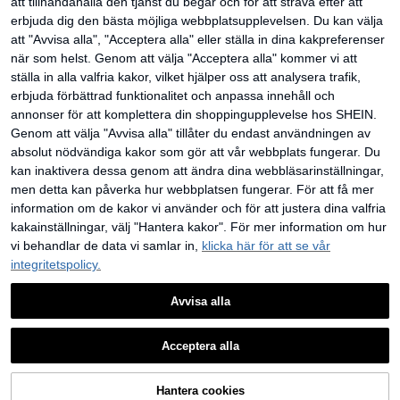
att tillhandahålla den tjänst du begär och för att sträva efter att
erbjuda dig den bästa möjliga webbplatsupplevelsen. Du kan välja
att "Avvisa alla", "Acceptera alla" eller ställa in dina kakpreferenser
när som helst. Genom att välja "Acceptera alla" kommer vi att
ställa in alla valfria kakor, vilket hjälper oss att analysera trafik,
erbjuda förbättrad funktionalitet och anpassa innehåll och
annonser för att komplettera din shoppingupplevelse hos SHEIN.
Genom att välja "Avvisa alla" tillåter du endast användningen av
absolut nödvändiga kakor som gör att vår webbplats fungerar. Du
kan inaktivera dessa genom att ändra dina webbläsarinställningar,
men detta kan påverka hur webbplatsen fungerar. För att få mer
information om de kakor vi använder och för att justera dina valfria
kakainställningar, välj "Hantera kakor". För mer information om hur
2 st enkla stora vågformade hårban
vi behandlar de data vi samlar in,
klicka här för att se vår
d för kvinnor, makeup-hårband, pla
#1 Bästsäljare
inom ABS Pannband
st, för vardagsbruk
integritetspolicy.
(1000+)
38
kr
Avvisa alla
1
0
Acceptera alla
Hantera cookies
Up till toppen