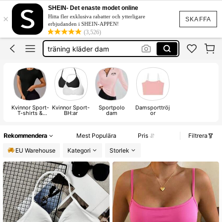
sport bh
SHEIN- Det enaste modet online
×
Hitta fler exklusiva rabatter och ytterligare
träningskläder
SKAFFA
erbjudanden i SHEIN-APPEN!
(3,526)
träning kläder dam
glowmode
sports bra
sport bh
Kvinnor Sport-
Kvinnor Sport-
Sportpolo
Damsporttröj
T-shirts &
BH:ar
dam
or
Linnen
Rekommendera
Mest Populära
Pris
Filtrera
EU Warehouse
Kategori
Storlek