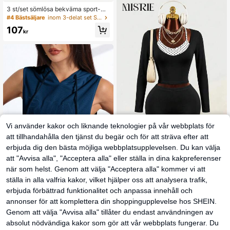
ditionerad t-shirt, perfekt för inomh
usgym och fitness, snabb, lätt och v
3 st/set sömlösa bekväma sport-B
entilerande träningströja för utomhu
H:ar utan bygel för kvinnor i ett lage
#4 Bästsäljare
inom 3-delat set Sport-BH:ar för kvinnor
ssporter
r
107
kr
Vi använder kakor och liknande teknologier på vår webbplats för
att tillhandahålla den tjänst du begär och för att sträva efter att
erbjuda dig den bästa möjliga webbplatsupplevelsen. Du kan välja
Mistrie
att "Avvisa alla", "Acceptera alla" eller ställa in dina kakpreferenser
Mistrie Damers prickig 2 i 1 av
NEW
när som helst. Genom att välja "Acceptera alla" kommer vi att
slappnad vardags- och sportt-shirt
105
kr
ställa in alla valfria kakor, vilket hjälper oss att analysera trafik,
11
erbjuda förbättrad funktionalitet och anpassa innehåll och
Eassivo
annonser för att komplettera din shoppingupplevelse hos SHEIN.
Eassivo Eassivo Damt
EU Warehouse
Genom att välja "Avvisa alla" tillåter du endast användningen av
röja med broderad bokstav och dra
116
kr
absolut nödvändiga kakor som gör att vår webbplats fungerar. Du
gsko