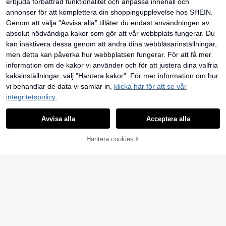
erbjuda förbättrad funktionalitet och anpassa innehåll och
ad design på sidan
annonser för att komplettera din shoppingupplevelse hos SHEIN.
Genom att välja "Avvisa alla" tillåter du endast användningen av
absolut nödvändiga kakor som gör att vår webbplats fungerar. Du
kan inaktivera dessa genom att ändra dina webbläsarinställningar,
men detta kan påverka hur webbplatsen fungerar. För att få mer
information om de kakor vi använder och för att justera dina valfria
kakainställningar, välj "Hantera kakor". För mer information om hur
vi behandlar de data vi samlar in,
klicka här för att se vår
integritetspolicy.
Avvisa alla
Acceptera alla
4
Hantera cookies
LÄGG TILL I VARUKORGEN
MUSERA
MUSERA Låg midja R
SHEIN ICON
EU Warehouse
å denim minikjol Basics Vinter Söt S
#1 Bästsäljare
inom Icke-töjbar Kvinnor Denim Kjolar
SHEIN ICON Enfärgad
EU Warehouse
treetwear Utekväll Casual Core De
asymmetrisk fåll Denim Skort Wrap
217
227
nim Elegant Festival Sommar Festiv
kr
kr
al