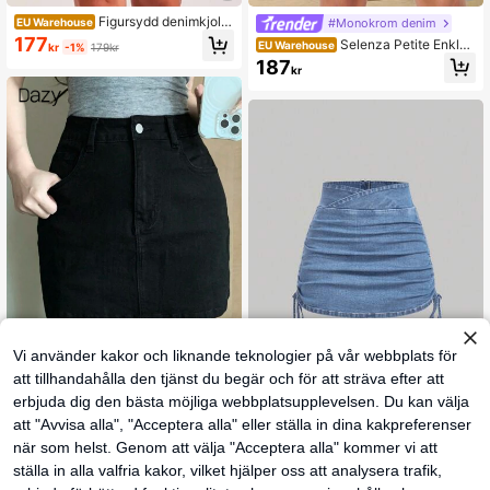
Figursydd denimkjol
#Monokrom denim
EU Warehouse
med hög midja och fransar Casual s
177
Selenza Petite Enkla
EU Warehouse
kr
-1%
179kr
vart Sommar
enfärgade casual denimshorts med
187
kr
slits och slim fit för petite kvinnor
Vi använder kakor och liknande teknologier på vår webbplats för
att tillhandahålla den tjänst du begär och för att sträva efter att
4
erbjuda dig den bästa möjliga webbplatsupplevelsen. Du kan välja
#Monokrom denim
att "Avvisa alla", "Acceptera alla" eller ställa in dina kakpreferenser
DAZY Dam Tight Fit P
SHEIN MOD
EU Warehouse
ocketed Cropped Black Denim Mini
när som helst. Genom att välja "Acceptera alla" kommer vi att
247
SHEIN x Lina SHEIN
EU Warehouse
kr
Kjol, Casual Jeanskjol
MOD Casual jeanskjol för kvinnor m
199
ställa in alla valfria kakor, vilket hjälper oss att analysera trafik,
kr
ed dragkedja på baksidan och rynk