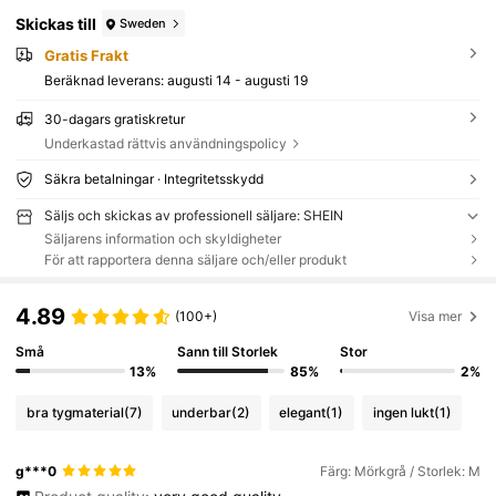
Skickas till
Sweden
Gratis Frakt
Beräknad leverans:
augusti 14 - augusti 19
30-dagars gratiskretur
Underkastad rättvis användningspolicy
Säkra betalningar · Integritetsskydd
Säljs och skickas av professionell säljare: SHEIN
Säljarens information och skyldigheter
För att rapportera denna säljare och/eller produkt
4.89
(100+)
Visa mer
Små
Sann till Storlek
Stor
13%
85%
2%
bra tygmaterial
(7)
underbar
(2)
elegant
(1)
ingen lukt
(1)
g***0
Färg: Mörkgrå / Storlek: M