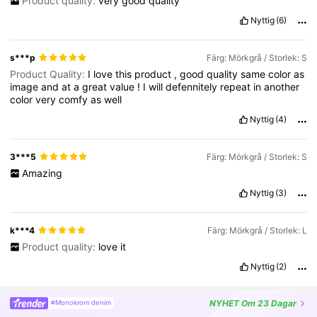
Product quality:
very
good
quality
Nyttig
(6)
s***p
Färg: Mörkgrå / Storlek: S
Product Quality:
I
love
this
product
,
good
quality
same
color
as
image
and
at
a
great
value
!
I
will
defennitely
repeat
in
another
color
very
comfy
as
well
Nyttig
(4)
3***5
Färg: Mörkgrå / Storlek: S
Amazing
Nyttig
(3)
k***4
Färg: Mörkgrå / Storlek: L
Product quality:
love
it
Nyttig
(2)
NYHET
Om 23 Dagar
#Monokrom denim