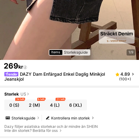
Storleksguide
Items
1/9
269
kr
DAZY Dam Enfärgad Enkel Daglig Minikjol
4.89
Jeanskjol
(100+)
Storlek
US
34 left
6 left
21 left
0
(S)
2
(M)
4
(L)
6
(XL)
Storleksguide
Kontrollera min storlek
Dazy följer asiatiska storlekar och är mindre än SHEIN
Inte din storlek? Berätta för oss