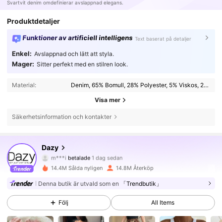
Svartvit denim omdefinierar avslappnad elegans.
Produktdetaljer
Funktioner av artificiell intelligens
Text baserat på detaljer
Enkel:
Avslappnad och lätt att styla.
Mager:
Sitter perfekt med en stilren look.
Material:
Denim, 65% Bomull, 28% Polyester, 5% Viskos, 2% Elastan
Visa mer
Säkerhetsinformation och kontakter
6.6M Följare
4.86
Dazy
m***i
betalade
1 dag sedan
c***v
följde
för 10 minuter sedan
14.4M Sålda nyligen
14.8M Återköp
6.6M Följare
4.86
Denna butik är utvald som en
「Trendbutik」
Följ
All Items
6.6M Följare
4.86