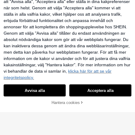
Enfärgad ärmlös sport-bh
att "Avvisa alla", "Acceptera alla" eller ställa in dina kakpreferenser
126
Rhythm Era
kr
-1%
128kr
när som helst. Genom att välja "Acceptera alla" kommer vi att
SHEIN Rhythm Era Plu
EU Warehouse
sstorlekar dam enfärgad sömlös spo
153
ställa in alla valfria kakor, vilket hjälper oss att analysera trafik,
kr
-2%
157kr
rt-bh för vardagsbruk
erbjuda förbättrad funktionalitet och anpassa innehåll och
annonser för att komplettera din shoppingupplevelse hos SHEIN.
Genom att välja "Avvisa alla" tillåter du endast användningen av
absolut nödvändiga kakor som gör att vår webbplats fungerar. Du
kan inaktivera dessa genom att ändra dina webbläsarinställningar,
men detta kan påverka hur webbplatsen fungerar. För att få mer
information om de kakor vi använder och för att justera dina valfria
kakainställningar, välj "Hantera kakor". För mer information om hur
vi behandlar de data vi samlar in,
klicka här för att se vår
integritetspolicy.
Avvisa alla
Acceptera alla
Sömlös sport-bh Plus Size-bh Sport
Hantera cookies
LÄGG TILL I VARUKORGEN
Plus Size-bralette Plus Size-under
4
105
kr
kläder Sexig BH för kvinnor Bygelfri
1 st TianYI-bh i plusstorlek för kvinn
Avtagbar Bralette med pilgrimsmuss
or, sport- och yoga-bh, stödjande, l
lor Osynlig BH Svart Vår
110
kr
yft- och separera, utan bygel, andni
ngsbar, sömlös sport-bh med komfo
rtrygg, svart fjädrar