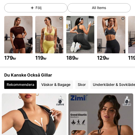
225K Följare
4.88
Följ
All Items
225K Följare
4.88
225K Följare
4.88
179
119
189
129
11
kr
kr
kr
kr
225K Följare
4.88
Du Kanske Också Gillar
Rekommendera
Väskor & Bagage
Skor
Underkläder & Sovkläde
225K Följare
4.88
225K Följare
4.88
225K Följare
4.88