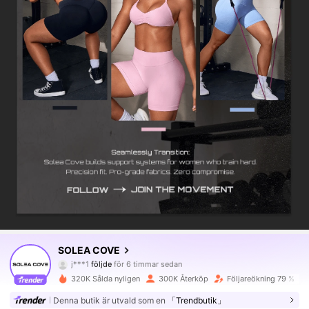
225K Följare
4.88
SOLEA COVE
j***1
följde
för 6 timmar sedan
f***9
är på webben
225K Följare
4.88
320K Sålda nyligen
300K Återköp
Följareökning 79 %
Denna butik är utvald som en
「Trendbutik」