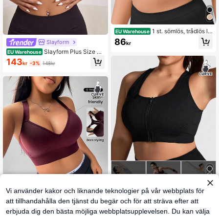
1 st. sömlös, trådlös ly
EU Warehouse
ft- och stödbehå, justerbar yoga-sö
86
Slayform
kr
mbehå, bekväm sportbehå i plussto
Slayform Plus Size Hi
rlek för kvinnor, svart vår
EU Warehouse
gh Impact Front Stängning Justerba
143
kr
-3%
148kr
r Sport BH
4
Vi använder kakor och liknande teknologier på vår webbplats för
att tillhandahålla den tjänst du begär och för att sträva efter att
Rhythm Era
erbjuda dig den bästa möjliga webbplatsupplevelsen. Du kan välja
Rhythm Era Plus Size
EU Warehouse