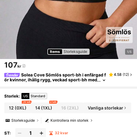
Items
Storleksguide
1/5
107
kr
Solea Cove Sömlös sport-bh i enfärgad f
4.58
(
12
)
ör kvinnor, ihålig rygg, veckad sport-bh med
dragkedja i plusstorlek
Storlek
:
US
Standard
28 left
4 left
12
(0XL)
14
(1XL)
16
(2XL)
Vanliga storlekar
Storleksguide
Kontrollera min storlek
ST:
32 kvar