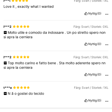
I***i
Färg: Svart / Storlek: 1XL
Love
it
,
exactly
what
I
wanted
Nyttig
(0)
l***2
Färg: Svart / Storlek: 0XL
Molto
utile
e
comodo
da
indossare
.
Un
po
stretto
spero
non
si
apra
la
cerniera
Nyttig
(0)
l***2
Färg: Svart / Storlek: 0XL
Top
molto
carino
e
fatto
bene
.
Sta
molto
aderente
spero
nn
si
apre
la
cerniera
Nyttig
(0)
t***o
Färg: Svart / Storlek: 1XL
N
ã
o
gostei
do
tecido
Nyttig
(0)