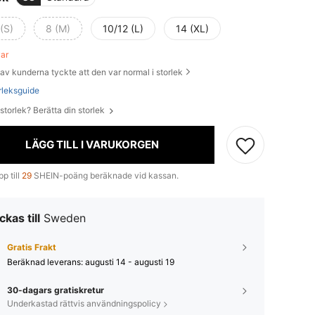
(S)
8 (M)
10/12 (L)
14 (XL)
var
av kunderna tyckte att den var normal i storlek
rleksguide
 storlek? Berätta din storlek
LÄGG TILL I VARUKORGEN
p till
29
SHEIN-poäng beräknade vid kassan.
ckas till
Sweden
Gratis Frakt
Beräknad leverans:
augusti 14 - augusti 19
30-dagars gratiskretur
Underkastad rättvis användningspolicy