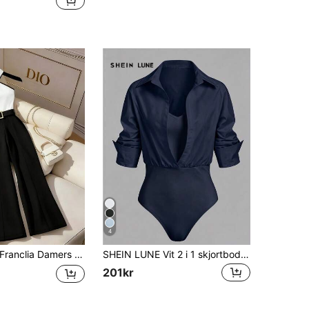
4
ranclia Damers svartvit halter-jumpsuit, elegant korshals ärmlös med vida ben och bälte, sommaroutfit för middag, dejt och fest, formell arbetsklädsel
SHEIN LUNE Vit 2 i 1 skjortbodysuit, figursydd bodysuit med krage, lång ärm, V-ringad linne-topp och patchwork
201kr