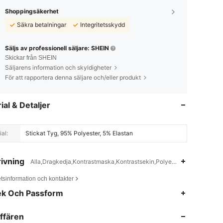
Shoppingsäkerhet
Säkra betalningar
Integritetsskydd
Säljs av professionell säljare: SHEIN
Skickar från SHEIN
Säljarens information och skyldigheter
För att rapportera denna säljare och/eller produkt
ial & Detaljer
al:
Stickat Tyg, 95% Polyester, 5% Elastan
ivning
Alla,Dragkedja,Kontrastmaska,Kontrastsekin,Polyester,Elastan
tsinformation och kontakter
4.84
12K
823K
ek Och Passform
ffären
4.84
12K
823K