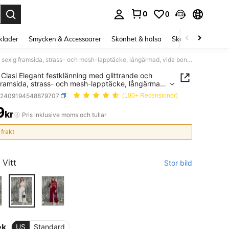
0
0
s Enter to select.
kläder
Smycken & Accessoarer
Skönhet & hälsa
Skor
Curve kläd
SHEIN Clasi Elegant festklänning med glittrande och sexig framsida, strass- och mesh-lapptäcke, långärmad, vida ben och strassdekor för kvinnor
Clasi Elegant festklänning med glittrande och
framsida, strass- och mesh-lapptäcke, långärmad,
en och strassdekor för kvinnor
z2409194548879707
(100+ Recensioner)
9
kr
ICE AND AVAILABILITY
Pris inklusive moms och tullar
 frakt
Vitt
Stor bild
ek
US
Standard