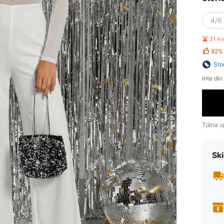
4/6 
31 k
92%
Sto
Inte din
Tjäna up
Ski