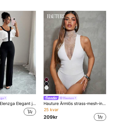
zga
Hauture
lenzga Elegant jumpsuit med off-shoulder-detaljer och kontrasterande färger för kvinnor, sommar
Hauture Ärmlös strass-mesh-insats till kvällsbody
25 kvar
209kr