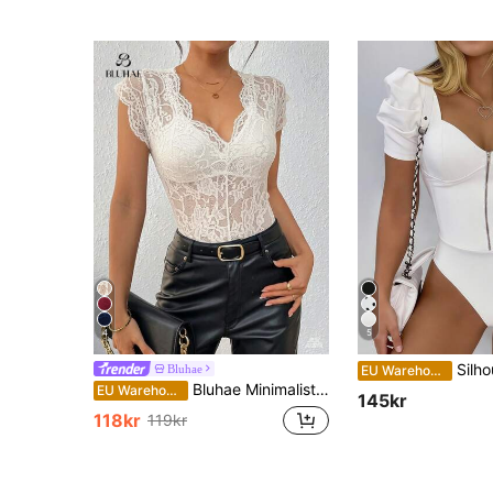
4
5
Silhoulove Sittande sexig b
Bluhae
EU Warehouse
Bluhae Minimalistisk pendlingsbody i kontrastfärgad spets för kvinnor
EU Warehouse
145kr
118kr
119kr