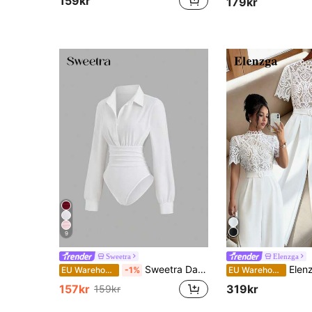
159kr
179kr
9
Sweetra
Elenzga
Sweetra Dam Retro Sexig Bodysuit, Figursydd Bantning, Elegant High-End Bekväm Mångsidig Modern Vit Bodysuit
Elenzga 2026 Vår/Sommar elegant utgån
EU Warehouse
-1%
EU Warehouse
157kr
319kr
159kr