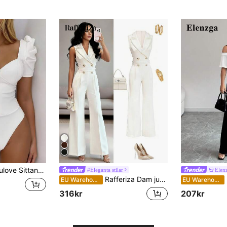
ody för kvinnor med V-ringning, halv dragkedja och gigotärmar
#Eleganta stilar
Elen
Rafferiza Dam jumpsuit i off-white, ärmlös, elegant med kavajkrage, pärldetaljer och slim fit, sommarjumpsuit, formell business- och kontorsklädsel, examensklädsel
E
EU Warehouse
EU Warehouse
316kr
207kr