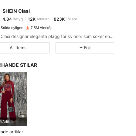
SHEIN Clasi
4.84
12K
823K
Betyg
Artiklar
Följare
a***6
betalade
1 dag sedan
 Sålda nyligen
7.5M Återköp
4.84
12K
823K
SHEIN Clasi designar eleganta plagg för kvinnor som söker en upphöjd look.
All Items
Följ
4.84
12K
823K
HANDE STILAR
4.84
12K
823K
4.84
12K
823K
4.84
12K
823K
5 Artiklar
4.84
12K
823K
rade artiklar