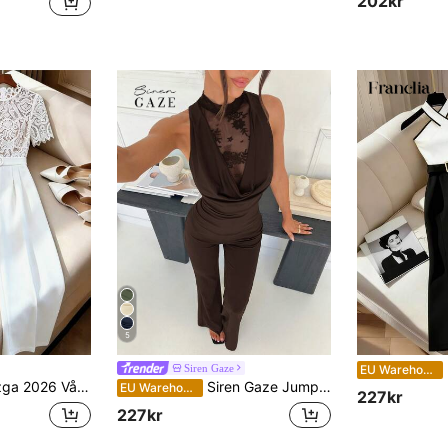
202kr
5
F
Siren Gaze
EU Warehouse
gs- & dejt-jumpsuit för flera tillfällen med liten ståkrage, spetsbroderi och patchwork
Siren Gaze Jumpsuit med urringning och spetsmönster för kvinnor
EU Warehouse
227kr
227kr