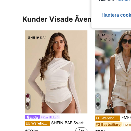
Hantera cook
Kunder Visade Även
6
27
EMERY ROSE Beige elegant sommar-jumpsuit för brun
#Ren flicka
EU Warehouse
SHEIN BAE Svart asymmetrisk spetsad långärmad skir bodysuit, lämplig för cocktailparty, romantisk dejt, höst/vinter baslager, fest, halloween, jul
EU Warehouse
#2 Bästsäljare