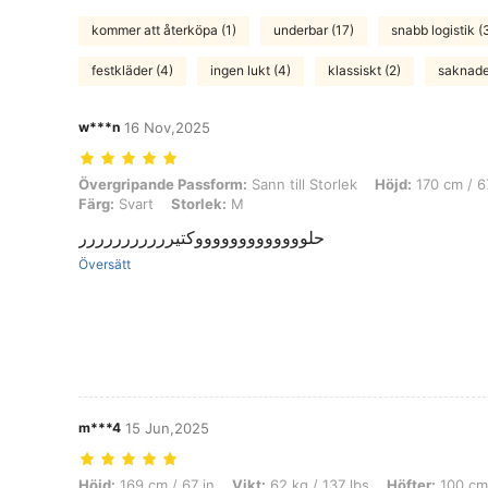
kommer att återköpa (1)
underbar (17)
snabb logistik (
festkläder (4)
ingen lukt (4)
klassiskt (2)
saknade 
w***n
16 Nov,2025
Övergripande Passform: Sann till Storlek, Höjd: 170 cm / 67 in, Kropp
Övergripande Passform:
Sann till Storlek
Höjd:
170 cm / 6
Färg:
Svart
Storlek:
M
حلوووووووووووووكتيررررررررررر
Översätt
m***4
15 Jun,2025
Höjd: 169 cm / 67 in, Vikt: 62 kg / 137 lbs, Höfter: 100 cm / 39 in, Mid
Höjd:
169 cm / 67 in
Vikt:
62 kg / 137 lbs
Höfter:
100 cm 