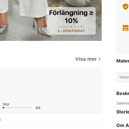
Visa mer
Mater
Materi
Beskr
Säkerhe
Stor
6%
Storl
Om A