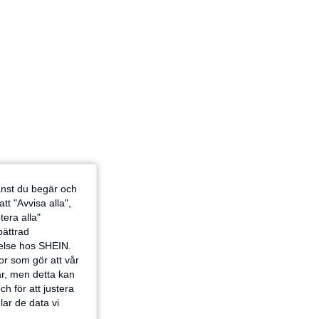
4.84
12K
823K
jänst du begär och
tt "Avvisa alla",
tera alla"
rbättrad
velse hos SHEIN.
or som gör att vår
ar, men detta kan
h för att justera
lar de data vi