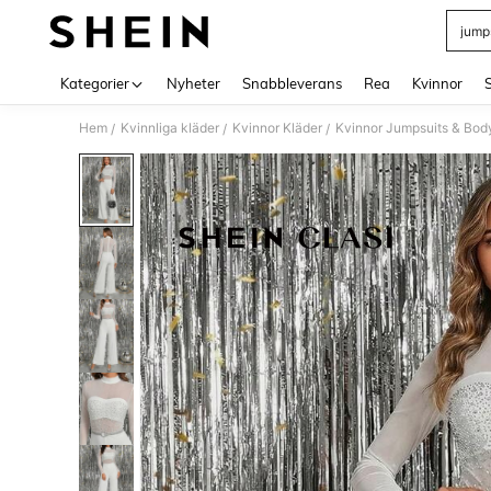
jump
Use up 
Kategorier
Nyheter
Snabbleverans
Rea
Kvinnor
Hem
Kvinnliga kläder
Kvinnor Kläder
Kvinnor Jumpsuits & Bod
/
/
/