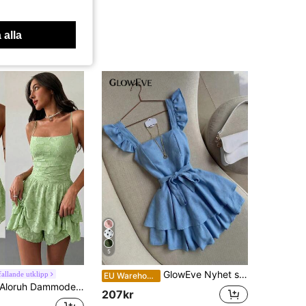
 alla
5
GlowEve Nyhet sommar jumpsuit med volangkrage för kvinnor, blå färg, markerad midja, minimalistisk
allande utklipp
EU Warehouse
loruh Dammode jumpsuit med cut-out, volangkant, plisserad design och spaghettiband
207kr