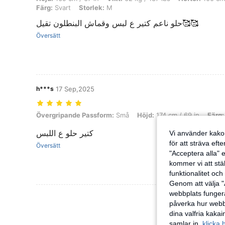
Färg:
Svart
Storlek:
M
حلو ناعم كتير ع لبس وقماش البنطلون تقيل🥰🥰
Översätt
h***s
17 Sep,2025
Övergripande Passform: Små, Höjd: 174 cm / 69 in, Färg: Svart, Stor
Övergripande Passform:
Små
Höjd:
174 cm / 69 in
Färg:
كتير حلو ع اللبس
Vi använder kakor
för att sträva eft
Översätt
"Acceptera alla" e
kommer vi att ställ
funktionalitet oc
Genom att välja "
webbplats fungera
Visa Fler Rec
påverka hur webbp
dina valfria kaka
samlar in,
klicka 