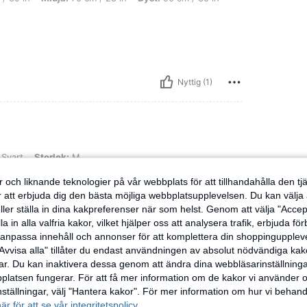
Nyttig (1)
lek: M
Svart
Storlek:
M
 och liknande teknologier på vår webbplats för att tillhandahålla den t
er att erbjuda dig den bästa möjliga webbplatsupplevelsen. Du kan välja a
ller ställa in dina kakpreferenser när som helst. Genom att välja "Accep
a in alla valfria kakor, vilket hjälper oss att analysera trafik, erbjuda fö
Nyttig (0)
h anpassa innehåll och annonser för att komplettera din shoppingupple
Avvisa alla" tillåter du endast användningen av absolut nödvändiga kak
r. Du kan inaktivera dessa genom att ändra dina webbläsarinställning
ensioner
latsen fungerar. För att få mer information om de kakor vi använder oc
inställningar, välj "Hantera kakor". För mer information om hur vi behand
här för att se vår integritetspolicy.