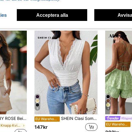
ies
Acceptera alla
Avvisa
8
8
ch, ärmlös med slagkrage, metallspänne, markerad midja och uppvikta shorts, formell rompers, dam sommarset med byxor
SHEIN Clasi Sommarlov enfärgad spets djup v-hals veckad Slim Fit ärmlös body
#Iögonf
EU Warehouse
A
EU Warehouse
inom Knapp Kvinnor Jumpsuits
147kr