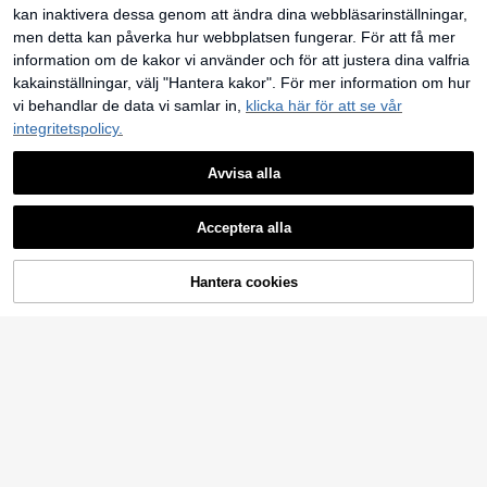
ttklubbar, fester, sammankomster, c
kan inaktivera dessa genom att ändra dina webbläsarinställningar,
ocktailpartyn, poolpartyn, kläder för
skolstarten, skolklänningar, högtids
men detta kan påverka hur webbplatsen fungerar. För att få mer
klänningar, tutukjolar
information om de kakor vi använder och för att justera dina valfria
kakainställningar, välj "Hantera kakor". För mer information om hur
vi behandlar de data vi samlar in,
klicka här för att se vår
integritetspolicy.
Avvisa alla
Acceptera alla
Hantera cookies
LÄGG TILL I VARUKORGEN
5
7
Radiana
Allurite
Radiana Brun prickig
Allurite Elegant enfärg
EU Warehouse
EU Warehouse
mesh-halterklänning, figursydd mini
ad klänning med urringning och ryg
#3 Bästsäljare
inom Boho Kvinnor Klänningar
199
kr
klänning, romantisk klänning med v
glös linne, sommar för kvinnor
147
olangkant, sexig rygglös klänning, V
kr
-ringad klänning, dejtklänning, sem
esterklänning, countrymusikfestival
klänning, lämplig för kväll, dejt, sam
mankomst, cocktailparty, bal, kvälls
fest, bankett, konsert, födelsedag, b
röllop, fest, klubb, nattklubb, eftermi