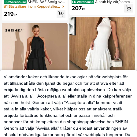
SHEIN BAE Sexig svar
Aloruh Ny vår/sommar
EU Warehouse
EU Warehouse
t, åtsittande bh och matchande åtsit
Sexig rygglös enfärgad grimma djup
#1 Bästsäljare
inom Koppdetaljer Kvinnor Klänningar
207
kr
tande bustier för kvinnor, lämplig för
draperad hals asymmetrisk volangf
219
dejter, nattklubbar, utflykter, nyår oc
åll miniklänning
kr
h andra tillfällen, åtsittande bustier,
topp för musikfestival, svart bodyco
n-klänning, klänning med inbyggda
kupor, elegant och sexig
Vi använder kakor och liknande teknologier på vår webbplats för
att tillhandahålla den tjänst du begär och för att sträva efter att
erbjuda dig den bästa möjliga webbplatsupplevelsen. Du kan välja
att "Avvisa alla", "Acceptera alla" eller ställa in dina kakpreferenser
när som helst. Genom att välja "Acceptera alla" kommer vi att
11
ställa in alla valfria kakor, vilket hjälper oss att analysera trafik,
Top dazzle
Top Dazzle elegant vit midiklä
SHEIN BAE
erbjuda förbättrad funktionalitet och anpassa innehåll och
NEW
nning med halterneck, ärmlös A-linj
15 kvar
SHEIN BAE Sommarst
EU Warehouse
annonser för att komplettera din shoppingupplevelse hos SHEIN.
e och asymmetrisk fåll för kvinnor, s
randsemester Enfärgad röd kaskadf
207
165
exig stickad medelstretchig textil
Genom att välja "Avvisa alla" tillåter du endast användningen av
kr
kr
ormad lotusbladstårta i chiffong, Lä
mplig för daglig dejting, utekväll, na
absolut nödvändiga kakor som gör att vår webbplats fungerar. Du