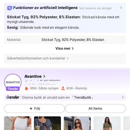
Funktioner av artificiell intelligens
Text baserat på detaljer
Stickat Tyg, 92% Polyester, 8% Elastan:
Stickad känsla med ett
mysigt utseende.
Sexig:
Slående look med en elegant känsla.
Material:
Stickat Tyg, 92% Polyester, 8% Elastan
Visa mer
Säkerhetsinformation och kontakter
115K Följare
4.74
Avantive
3***2
är på webben
115K Följare
4.74
99K+ Sålda nyligen
80K+ Återköp
115K Följare
4.74
Denna butik är utvald som en
「Trendbutik」
Följ
All Items
115K Följare
4.74
115K Följare
4.74