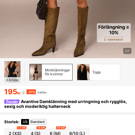
1/7
Miniklänningar
Topp
för kvinnor
2
Artiklar
195
-21%
249kr
kr
Avantive Damklänning med urringning och rygglös,
sexig och moderiktig halterneck
Storlek
:
US
Standard
13 left
18 left
19 left
2
(XS)
4
(S)
6
(M)
8/10
(L)