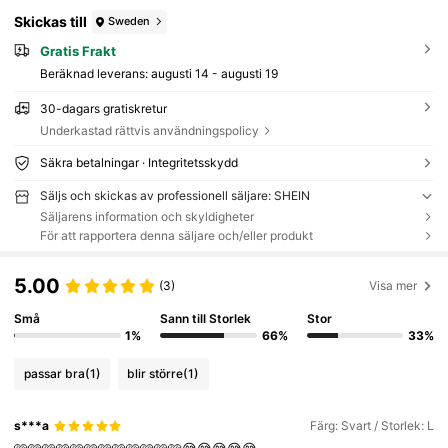
Skickas till
Sweden
Gratis Frakt
Beräknad leverans:
augusti 14 - augusti 19
30-dagars gratiskretur
Underkastad rättvis användningspolicy
Säkra betalningar · Integritetsskydd
Säljs och skickas av professionell säljare: SHEIN
Säljarens information och skyldigheter
För att rapportera denna säljare och/eller produkt
5.00
(3)
Visa mer
Små
Sann till Storlek
Stor
1%
66%
33%
passar bra
(1)
blir större
(1)
s***a
Färg: Svart / Storlek: L