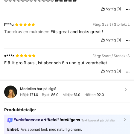
🩷🩷🩷🩷🩷🩷🩷🩷🩷🩷🩷🩷😅😅😅😅😅
Nyttig
(0)
l***u
Färg: Svart / Storlek: L
Tuotekuvien mukainen:
Fits
great
and
looks
great
!
Nyttig
(0)
s***r
Färg: Svart / Storlek: S
F
ä
llt
gro
ß
aus
,
ist
aber
sch
ö
n
und
gut
verarbeitet
Nyttig
(0)
Modellen har på sig:
S
Höjd:
171.0
Byst:
86.0
Midja:
61.0
Höfter:
92.0
Produktdetaljer
Funktioner av artificiell intelligens
Text baserat på detaljer
Enkel:
Avslappnad look med naturlig charm.