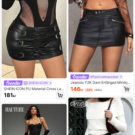
#Festivalklassiker
Jeanoix Y2K Dam Enfärgad Minikjol
SHEIN ICON
med Bälte, Figursydd Och Modern
146
SHEIN ICON PU Material Cross Lac
kr
-22%
189kr
e-Up Bodycon Mini Kjol
181
kr