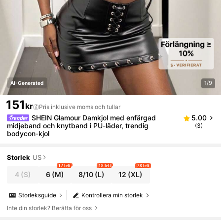
1/9
AI-Generated
151
kr
Pris inklusive moms och tullar
SHEIN Glamour Damkjol med enfärgad
5.00
midjeband och knytband i PU-läder, trendig
(3)
bodycon-kjol
Storlek
US
12 left
18 left
28 left
4
(S)
6
(M)
8/10
(L)
12
(XL)
Storleksguide
Kontrollera min storlek
Inte din storlek? Berätta för oss