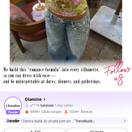
553K Följare
4.79
Glamine
a***9
betalade
1 dag sedan
m***a
följde
för 2 timmar sedan
999K+ Sålda nyligen
500K+ Återköp
553K Följare
4.79
Denna butik är utvald som en
「Trendbutik」
Följ
All Items