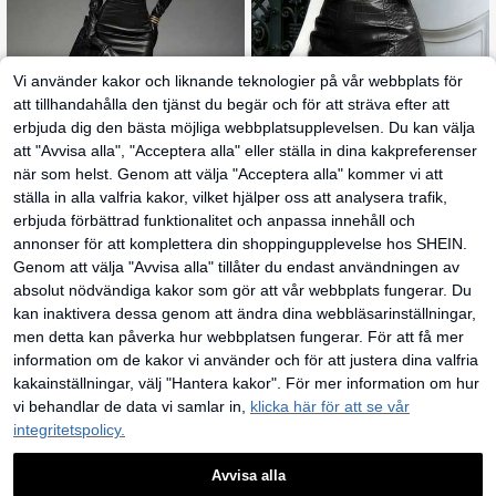
Vi använder kakor och liknande teknologier på vår webbplats för
att tillhandahålla den tjänst du begär och för att sträva efter att
erbjuda dig den bästa möjliga webbplatsupplevelsen. Du kan välja
att "Avvisa alla", "Acceptera alla" eller ställa in dina kakpreferenser
5
när som helst. Genom att välja "Acceptera alla" kommer vi att
ställa in alla valfria kakor, vilket hjälper oss att analysera trafik,
Aflion-
Aflion Svart sommarkjol med kroko
erbjuda förbättrad funktionalitet och anpassa innehåll och
Hauture
dilpräglad konstläder, hög midja, slit
156
Hauture Damkjol i enfärgad, hög mi
annonser för att komplettera din shoppingupplevelse hos SHEIN.
kr
sad bodyconkjol, gatustil, casual oc
dja i PU-läder, trendig bodycon
111
h dejtoutfit
Genom att välja "Avvisa alla" tillåter du endast användningen av
kr
absolut nödvändiga kakor som gör att vår webbplats fungerar. Du
kan inaktivera dessa genom att ändra dina webbläsarinställningar,
men detta kan påverka hur webbplatsen fungerar. För att få mer
information om de kakor vi använder och för att justera dina valfria
kakainställningar, välj "Hantera kakor". För mer information om hur
vi behandlar de data vi samlar in,
klicka här för att se vår
integritetspolicy.
Avvisa alla