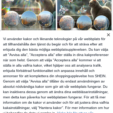
8 st/set Nya gnistrande färgglada m
Vi använder kakor och liknande teknologier på vår webbplats för
Flera uppsättningar färgglada prism
olnfönsterdekaler, Rainbow Prism-
31 kvar
a statiska klistermärken för glas, ski
39
målat glasdekal, iriserande fågel An
att tillhandahålla den tjänst du begär och för att sträva efter att
kr
mrande fågel antikollisionsfönsterd
44
ti-Collision Suncatcher-fönsterdek
kr
erbjuda dig den bästa möjliga webbplatsupplevelsen. Du kan välja
ekaler, solfångare, blomma, fjäril, tro
aler
llslända, bladformade regnbågsföns
att "Avvisa alla", "Acceptera alla" eller ställa in dina kakpreferenser
terdekaler, dekorativa glasklistermä
när som helst. Genom att välja "Acceptera alla" kommer vi att
rken för högtider, nya glittrande mol
ndesignfönsterdekaler, högtidsgåv
ställa in alla valfria kakor, vilket hjälper oss att analysera trafik,
a, högtidsdekor, klistermärken, väg
erbjuda förbättrad funktionalitet och anpassa innehåll och
gdekal, vinyldekal för heminrednin
g, vårdekorationsartiklar förnya ditt
annonser för att komplettera din shoppingupplevelse hos SHEIN.
hem, rama dekorationsklistermärke
Genom att välja "Avvisa alla" tillåter du endast användningen av
n presenter födelsedag examen
absolut nödvändiga kakor som gör att vår webbplats fungerar. Du
kan inaktivera dessa genom att ändra dina webbläsarinställningar,
men detta kan påverka hur webbplatsen fungerar. För att få mer
information om de kakor vi använder och för att justera dina valfria
kakainställningar, välj "Hantera kakor". För mer information om hur