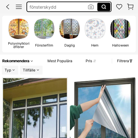
fönster skydd
fönsterfilm insynsskydd
fönsterfilm
Polyvinylklori
Fönsterfilm
Daglig
Hem
Halloween
dfibrer
Rekommendera
Mest Populära
Pris
Filtrera
Typ
Tillfälle