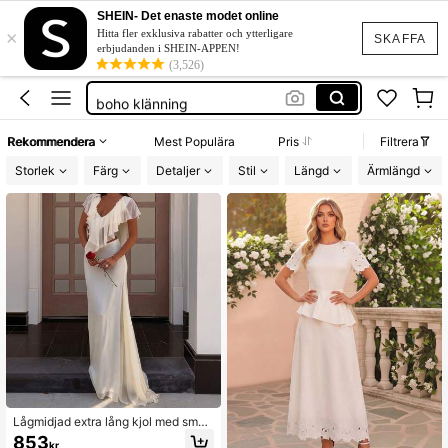
western outfit women
SHEIN- Det enaste modet online
×
squishies
Hitta fler exklusiva rabatter och ytterligare
SKAFFA
erbjudanden i SHEIN-APPEN!
festklänning bröllop
(3,526)
boho klänning
shorts dam
Rekommendera
Mest Populära
Pris
Filtrera
western outfit women
Storlek
Färg
Detaljer
Stil
Längd
Ärmlängd
squishies
Lågmidjad extra lång kjol med smal
passform, enkel och elegant stil, vit
853
kr