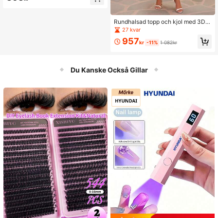
brudklänning
Rundhalsad topp och kjol med 3D-
blomdekor för kvinnor, moderiktigt s
27 kvar
et med dejt
957
kr
-11%
1 082kr
Du Kanske Också Gillar