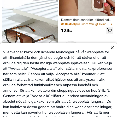
Damers flata sandaler i flätad halm
med rosett och metalldekor, bekvä
#1 Bästsäljare
inom Vanligt Kvinnor platta sandaler
m minimalistisk stil för semester, str
124
and, hem och dagligt bruk, vita fläta
kr
de sommartofflor med öppen tå, bo
ho chic
Vi använder kakor och liknande teknologier på vår webbplats för
att tillhandahålla den tjänst du begär och för att sträva efter att
erbjuda dig den bästa möjliga webbplatsupplevelsen. Du kan välja
att "Avvisa alla", "Acceptera alla" eller ställa in dina kakpreferenser
13
när som helst. Genom att välja "Acceptera alla" kommer vi att
#80-talets femme
ställa in alla valfria kakor, vilket hjälper oss att analysera trafik,
Sköldpaddsmönstrad
EU Warehouse
erbjuda förbättrad funktionalitet och anpassa innehåll och
e fyrkantiga aviatorglasögon med d
#1 Bästsäljare
inom Tempeldekorationer Kvinnor Glasögon & Glasögo
ubbel brygga, bohemiskt leopardmö
annonser för att komplettera din shoppingupplevelse hos SHEIN.
59
nster, semester- och strandaccesso
kr
-1%
60kr
Genom att välja "Avvisa alla" tillåter du endast användningen av
ar, höst/vinteroutfits, present för kvi
nnor, estetisk
absolut nödvändiga kakor som gör att vår webbplats fungerar. Du
kan inaktivera dessa genom att ändra dina webbläsarinställningar,
men detta kan påverka hur webbplatsen fungerar. För att få mer
Lightning trådbundna hörlurar med