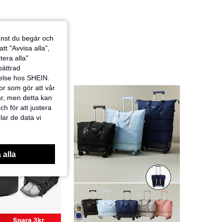
jänst du begär och
tt "Avvisa alla",
tera alla"
rbättrad
velse hos SHEIN.
or som gör att vår
ar, men detta kan
h för att justera
lar de data vi
 alla
Spara 3kr