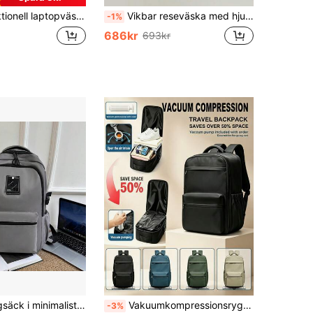
design, lämplig som rese-ryggsäck, bärbar, lätt, hållbar, snygg, för hemmet och utomhusbruk
Vikbar reseväska med hjul, rullväska, weekendväska, övernattningsväska, bagageväska, väska med hjul, väska för kort affärsresa, bärbar, lättviktig
-1%
686kr
693kr
Enfärgad ryggsäck i minimalistisk casual studentstil, ny för sommaren, i oxfordtyg med kontrasterande dragkedjedekor
Vakuumkompressionsryggsäck med luftpump, vakuumsystem sparar över 50 % utrymme. Passar 15,6" bärbar dator, lämplig för affärer, skola, camping, weekendresor
-3%