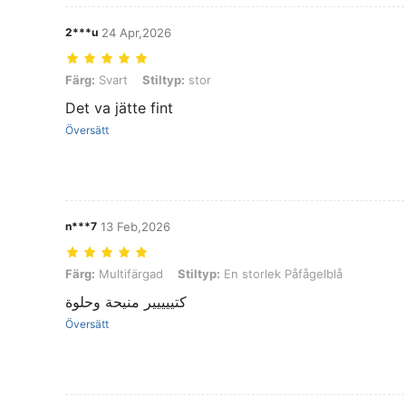
2***u
24 Apr,2026
Färg: Svart, Stiltyp: stor
Färg:
Svart
Stiltyp:
stor
Det va jätte fint
Översätt
n***7
13 Feb,2026
Färg: Multifärgad, Stiltyp: En storlek Påfågelblå
Färg:
Multifärgad
Stiltyp:
En storlek Påfågelblå
كتييييير منيحة وحلوة
Översätt