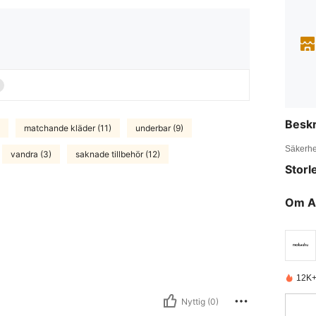
Beskr
matchande kläder (11)
underbar (9)
Säkerhe
vandra (3)
saknade tillbehör (12)
Storl
Om A
12K+
Nyttig (0)