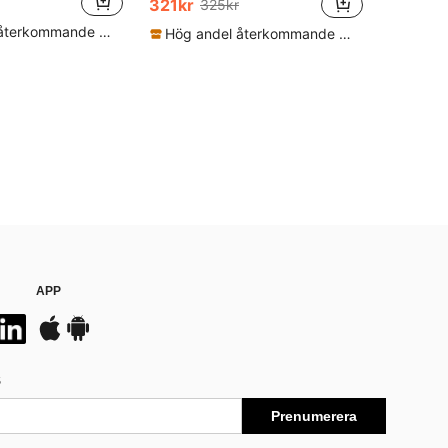
321kr
325kr
Hög andel återkommande kunder
Hög andel återkommande kunder
APP
S
Prenumerera