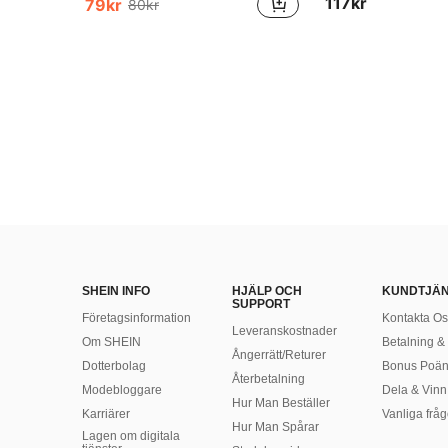
117kr
79kr
80kr
SHEIN INFO
HJÄLP OCH
KUNDTJÄ
SUPPORT
Företagsinformation
Kontakta Os
Leveranskostnader
Om SHEIN
Betalning & 
Ångerrätt/Returer
Dotterbolag
Bonus Poä
Återbetalning
Modebloggare
Dela & Vinn
Hur Man Beställer
Karriärer
Vanliga fråg
Hur Man Spårar
Lagen om digitala