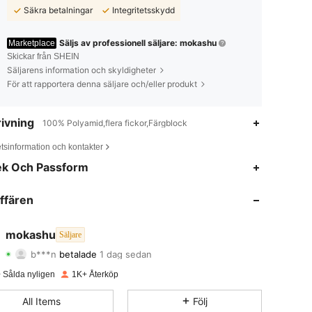
Säkra betalningar
Integritetsskydd
Säljs av professionell säljare: mokashu
Marketplace
Skickar från SHEIN
Säljarens information och skyldigheter
För att rapportera denna säljare och/eller produkt
ivning
100% Polyamid,flera fickor,Färgblock
tsinformation och kontakter
ek Och Passform
ffären
mokashu
Säljare
4.88
40
271
b***n
betalade
1 dag sedan
 Sålda nyligen
1K+ Återköp
4.88
40
271
All Items
Följ