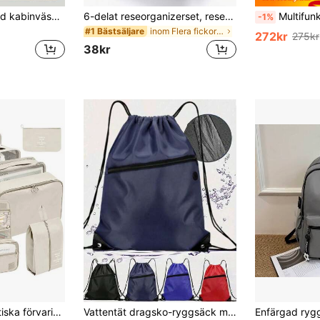
Myco Stöldskyddad kabinväska för Ryanair – vakuumkomprimerad ryggsäck 40/30/20 cm (15,75 x 7,87 x 9,84 tum), underseat handbagage med flera fack, slitstarkt nylonmaterial, lämplig för flygresor, vardag, fritid och skola, uppfyller flygbolagens krav för handbagage
6-delat reseorganizerset, researtiklar, reseaccessoarväska, reseväska, affärsreseväska, semesterreseväska, bärbar, lätt, utrymmesbesparande
Multifunktionell laptopväska med stöldskyddande 
-1%
inom Flera fickor Resväskor
#1 Bästsäljare
272kr
275kr
38kr
7/8/9/10 st kosmetiska förvaringspåsar resekub packningsorganisatörer, bärbara bagage kläder skor sorteringspåsar, vikbara
Vattentät dragsko-ryggsäck med stor kapacitet, design med torr- och våtseparering - lättviktig vattentät dragsko-ryggsäck - snabbtorkande multifunktionell vattentät vardagsryggsäck, stor kapacitet, lämplig för vandring och sport - bekväm och bärbar design, lämplig för utomhusäventyr