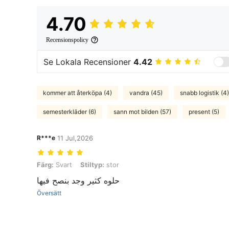
4.70
Recensionspolicy
Se Lokala Recensioner
4.42
kommer att återköpa (4)
vandra (45)
snabb logistik (4)
semesterkläder (6)
sann mot bilden (57)
present (5)
R***e
11 Jul,2026
Färg: Svart, Stiltyp: stor
Färg:
Svart
Stiltyp:
stor
حلوه كثير وجد بنصح فيها
Översätt