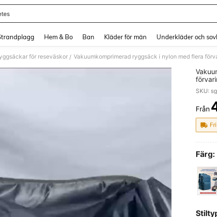
etes
and down arrow keys to navigate search Senaste sökning and sök och hitta. Pres
Strandplagg
Hem & Bo
Ban
Kläder för män
Underkläder och sov
yggsäckar för reseväskor
/
Vakuum
förvar
platsb
SKU: s
lämplig
Från
PR
Fri
Färg:
Stilty