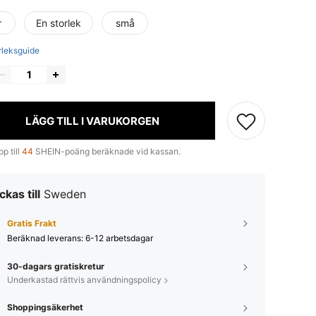
r
En storlek
små
rleksguide
LÄGG TILL I VARUKORGEN
p till
44
SHEIN-poäng beräknade vid kassan.
ckas till
Sweden
Gratis Frakt
Beräknad leverans:
6-12 arbetsdagar
30-dagars gratiskretur
Underkastad rättvis användningspolicy
Shoppingsäkerhet