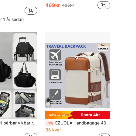
469kr
485kr
ör 1 år sedan
Spara 4kr
Multifunktionell bärbar vikbar reseväska, stor kapacitet med flera fack och avdelare, lämplig för kortare resor, shopping m.m.
EZUOLA Handbagage 40x20x25 Ryanair reseryggsäck, flygplansväska för män och kvinnor. 14-tums laptopryggsäck för skolan, vandring, arbete. Fars dag-present, sommarstudentbokväska, ryggsäck för pappa, böcker för nya studenter tillbaka till skolan, multifunktionell studentbostad, collegeryggsäck för män, ryggsäck, bagage, skolmaterial, lämplig för kontor, utomhus, resor, högskola, grundskola, mellanstadium, gymnasium, arbete, företag, pendling, idrottsplan, sport
-1%
36 kvar