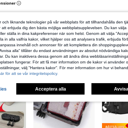
ensioner
 och liknande teknologier på vår webbplats för att tillhandahålla den t
er att erbjuda dig den bästa möjliga webbplatsupplevelsen. Du kan välja a
ller ställa in dina kakpreferenser när som helst. Genom att välja "Accep
a in alla valfria kakor, vilket hjälper oss att analysera trafik, erbjuda fö
h anpassa innehåll och annonser för att komplettera din shoppingupple
Avvisa alla" tillåter du endast användningen av absolut nödvändiga kak
r. Du kan inaktivera dessa genom att ändra dina webbläsarinställning
latsen fungerar. För att få mer information om de kakor vi använder oc
inställningar, välj "Hantera kakor". För mer information om hur vi behand
här för att se vår integritetspolicy.
ies
Acceptera alla
Avvisa