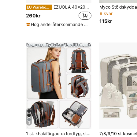
EZUOLA 40x20x25 cm reseryggsäck, flygplanshandbagage för män och kvinnor, 15,6-tums laptopväska för skolan, vandring, arbete, reflekterande design för säkrare nattpromenader, lämplig för påsk (nästan lågsäsong), fars dag, mors dag, strand, bröllop, examen, present, svarta och blå skoltillbehör skolsaker
EU Warehouse
9 kvar
260kr
115kr
Hög andel återkommande kunder
4
1 st. khakifärgad oxfordtyg, stor affärsryggsäck för avslappnad bruk, med bagagerem och USB-laddningsport. Laptopryggsäck med flera fack, separat skofack och bagagehylla.