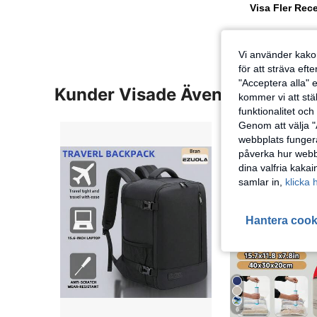
Visa Fler Rec
Vi använder kakor
för att sträva eft
"Acceptera alla" e
Kunder Visade Även
kommer vi att ställ
funktionalitet oc
Genom att välja "
webbplats fungera
påverka hur webbp
dina valfria kaka
samlar in,
klicka 
Hantera cook
6