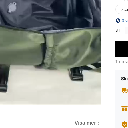
sto
Sto
ST:
Tjäna up
Ski
Visa mer