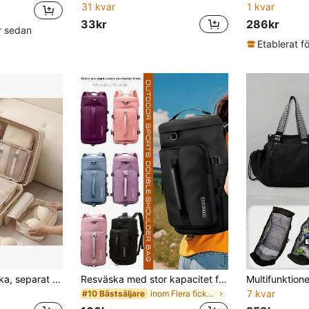
31 kvar
1 kvar
33kr
286kr
år sedan
Etablerat f
Reseförvaringsväska, separat fack, förvaringsväska för kläder, skor, resväska, förvaringslåda, badrumsförvaring, resesaker, sminkväska, semesterns nödvändigheter, skåporganisatör
Resväska med stor kapacitet för både män och kvinnor, axelrem, cross-body-stil, lämplig för korta resor, separat skofack, multifunktionell rese-ryggsäck för två axlar
7 kvar
inom Flera fickor Resväskor
#10 Bästsäljare