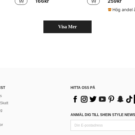
166kr
259kr
Visa Mer
NST
HITTA OSS PÅ
s
Skatt
ng
ANMÄL DIG TILL SHEIN STYLE NEW
or