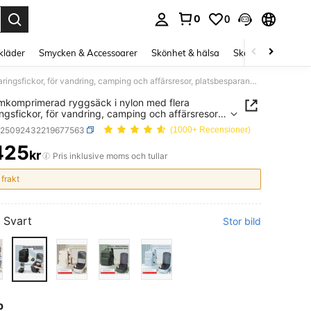
0
0
s Enter to select.
kläder
Smycken & Accessoarer
Skönhet & hälsa
Skor
Curve kläd
Vakuumkomprimerad ryggsäck i nylon med flera förvaringsfickor, för vandring, camping och affärsresor, platsbesparande design, slitstark dragkedja, reseväska lämplig för flygresor
komprimerad ryggsäck i nylon med flera
ingsfickor, för vandring, camping och affärsresor,
esparande design, slitstark dragkedja, reseväska
g25092432219677563
(1000+ Recensioner)
 för flygresor
425
kr
ICE AND AVAILABILITY
Pris inklusive moms och tullar
 frakt
Svart
Stor bild
p