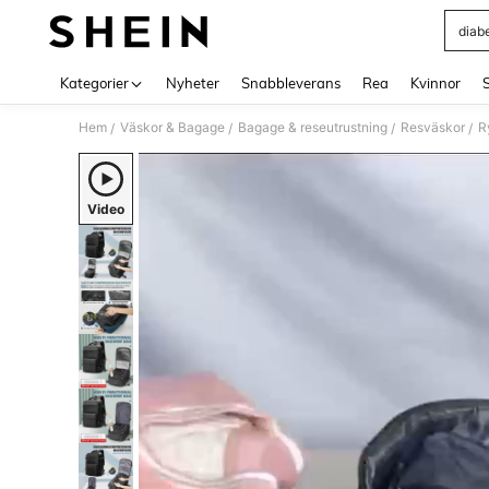
diab
Use up 
Kategorier
Nyheter
Snabbleverans
Rea
Kvinnor
Hem
Väskor & Bagage
Bagage & reseutrustning
Resväskor
R
/
/
/
/
Video