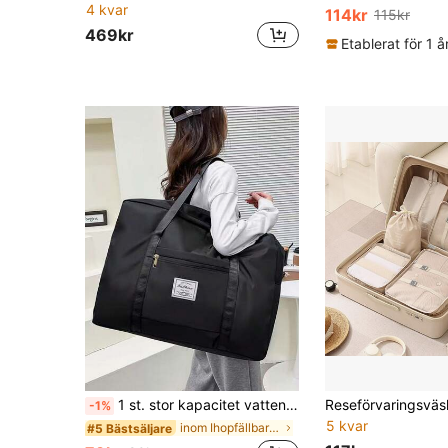
4 kvar
114kr
115kr
469kr
Etablerat för 1 
1 st. stor kapacitet vattentät reseväska med hjul, handbagage, förvaringsväska för sängkläder och kläder, enkel packväska, lämplig för resor och studenthem, sovrumstillbehör, skolmaterial, nödvändigt för skolåret, övernattningsväska, gymväska, weekendväska, resväska, bagagevagnsväska, collegeväska, bagageväska, weekendreseväska, sjukhusväska, vinterversion för semester, duffelväska, övernattningsväska, hållbar handbagageväska, sommarsemesternödvändigheter, resesaker, viktiga packkuber för resor, sommartillbehör
-1%
5 kvar
inom Ihopfällbar Resväskor
#5 Bästsäljare