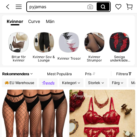
bh push up
push up bh
Kvinnor
Curve
Män
bh
BH:ar för
Kvinnor Sov &
Kvinnor
Sexiga
Da
Kvinnor Trosor
kvinnor
Lounge
Strumpor
underkläder
och kostymer
A
för kvinnor
Rekommendera
Mest Populära
Pris
Filtrera
EU Warehouse
Kategori
Storlek
Färg
Mat