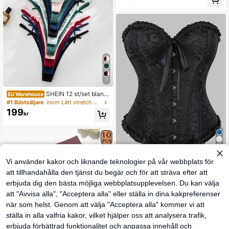
7
SHEIN 12 st/set bland
EU Warehouse
ade romantiska sexiga spetsstringtr
#1 Bästsäljare
inom Lätt stretch Damthong
osor för kvinnor
199
kr
5
Vi använder kakor och liknande teknologier på vår webbplats för
#Enkel glamourös
att tillhandahålla den tjänst du begär och för att sträva efter att
1st europeisk och amerikansk korse
erbjuda dig den bästa möjliga webbplatsupplevelsen. Du kan välja
157
tt för kvinnor Vintage Bustier, enfärg
kr
ad jacquard spetskant Ryggsnörnin
att "Avvisa alla", "Acceptera alla" eller ställa in dina kakpreferenser
g Midjeträning, bukstöd, benpressa
när som helst. Genom att välja "Acceptera alla" kommer vi att
nde plagg för kvällsfest Bröllopsklä
nning, Body Shaper Top, för Hallow
ställa in alla valfria kakor, vilket hjälper oss att analysera trafik,
een
erbjuda förbättrad funktionalitet och anpassa innehåll och