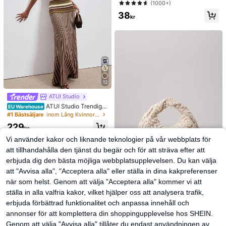
(1000+)
38
kr
12
ATUI Studio
ATUI Studio Trendig r
EU Warehouse
andig stickad klänning för kvinnor,
#1 Bästsäljare
inom Lång Kvinnors tröjklänningar
sommar
229
kr
Vi använder kakor och liknande teknologier på vår webbplats för
att tillhandahålla den tjänst du begär och för att sträva efter att
erbjuda dig den bästa möjliga webbplatsupplevelsen. Du kan välja
39
att "Avvisa alla", "Acceptera alla" eller ställa in dina kakpreferenser
när som helst. Genom att välja "Acceptera alla" kommer vi att
#Blomsterfestglädje
Blommig ihålig vävd v
EU Warehouse
ställa in alla valfria kakor, vilket hjälper oss att analysera trafik,
irkad väska, boho strandväska för k
#1 Bästsäljare
inom Årgång Kvinnor Top Handtag Väskor
erbjuda förbättrad funktionalitet och anpassa innehåll och
vinnor, premium plisserad handväsk
130
a, avslappnad semesterplånbok, se
annonser för att komplettera din shoppingupplevelse hos SHEIN.
kr
mesternödvändigheter, resortwear
Genom att välja "Avvisa alla" tillåter du endast användningen av