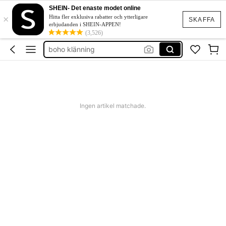
western outfit women
SHEIN- Det enaste modet online
×
squishies
Hitta fler exklusiva rabatter och ytterligare
SKAFFA
erbjudanden i SHEIN-APPEN!
festklänning bröllop
(3,526)
boho klänning
shorts dam
western outfit women
squishies
Ingen artikel matchade.